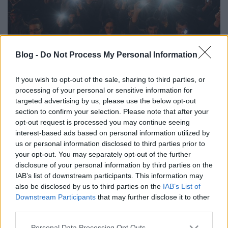
Blog -
Do Not Process My Personal Information
Az Unió tegnap tett egy lépést, nem
csak a torrentezés, hanem a szabad
If you wish to opt-out of the sale, sharing to third parties, or
processing of your personal or sensitive information for
internet megszüntetése felé
targeted advertising by us, please use the below opt-out
section to confirm your selection. Please note that after your
JámborAndrás
•
2015. október 28.
opt-out request is processed you may continue seeing
interest-based ads based on personal information utilized by
A tegnapi napon az Európai Parlament lényegében
us or personal information disclosed to third parties prior to
elfogadta a kormányfők vezette Európai Tanács
your opt-out. You may separately opt-out of the further
összes ajánlását a netsemlegességről szóló
disclosure of your personal information by third parties on the
törvényhez. És ezzel az Unió tökéletesen kiszolgálta a
IAB’s list of downstream participants. This information may
nagytőke érdekeit: piaci alapúvá tették a net…
also be disclosed by us to third parties on the
IAB’s List of
Downstream Participants
that may further disclose it to other
third parties.
Miért ütött ekkorát az internetadó?
Please note that this website/app uses one or more Google
JámborAndrás
•
2014. október 25.
Personal Data Processing Opt Outs