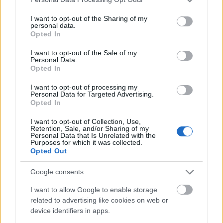
services and may gather and store information including but
not limited to your visit or usage behaviour. You may click to
I want to opt-out of the Sharing of my
Több mint 200 ezres Facebook-oldal, 35 ezer
personal data.
grant or deny consent to Google and its third-party tags to
Opted In
attending, a kortárs magyar politika eddigi
use your data for below specified purposes in below Google
legspontánabb fellángolása az internetadó elleni
consent section.
I want to opt-out of the Sale of my
tiltakozás. Senki nem tudja józan ésszel
Personal Data.
Opted In
megmondani, holnap hányan lesznek a tüntetésen,
és mivel fog az zárulni, de annyi bizonyos, most
I want to opt-out of processing my
valami…
Personal Data for Targeted Advertising.
Opted In
Magyarok vs. Olimpia vs. Internet
I want to opt-out of Collection, Use,
Retention, Sale, and/or Sharing of my
Löwenfeld Emese
•
2012. július 25.
Personal Data that Is Unrelated with the
Purposes for which it was collected.
Opted Out
Miközben a világ az online média, és a web2
büvkörében él, a nemzetközi sportszervezetek
Google consents
korlátozni probálják a sportolók ezeken a
I want to allow Google to enable storage
platformokon való megjelenését, de itthon ennél
related to advertising like cookies on web or
még rosszabb a helyzet, mintha az Olimpiai
device identifiers in apps.
szövetség nem is venne tudomást ezekről. Pedig