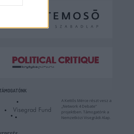
TÁMOGATÓNK
A Kettős Mérce részt vesz a
„Network 4 Debate”
projektben. Támogatónk a
Nemzetközi Visegrádi Alap.