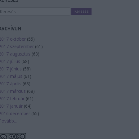
KERESÉS
ARCHÍVUM
2017 október
(
55
)
2017 szeptember
(
61
)
2017 augusztus
(
63
)
2017 július
(
68
)
2017 június
(
58
)
2017 május
(
61
)
2017 április
(
68
)
2017 március
(
68
)
2017 február
(
61
)
2017 január
(
64
)
2016 december
(
65
)
Tovább
...