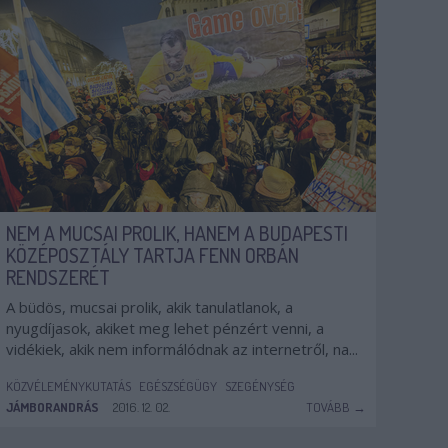
NEM A MUCSAI PROLIK, HANEM A BUDAPESTI
KÖZÉPOSZTÁLY TARTJA FENN ORBÁN
RENDSZERÉT
A büdös, mucsai prolik, akik tanulatlanok, a
nyugdíjasok, akiket meg lehet pénzért venni, a
vidékiek, akik nem informálódnak az internetről, na...
KÖZVÉLEMÉNYKUTATÁS
EGÉSZSÉGÜGY
SZEGÉNYSÉG
JÁMBORANDRÁS
2016. 12. 02.
TOVÁBB →