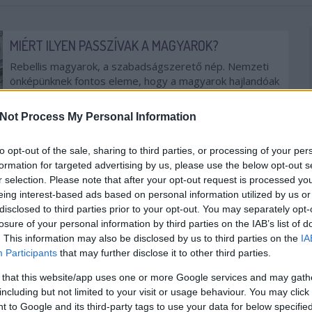
MIÉRT ILYEN PASSZÍVAK A MAGYAROK?
Rebellis magyarok, a szabadságszerető nép. Nemzeti
önképünknek fontos eleme, hogy a magyarok hajlandóak
fellázadni elnyomóik ellen és harcolnak szabadságukért.
A kiállásra, politikai fellépésre való hajlandóságot
Not Process My Personal Information
azonban nem igazolják ez elmúlt évek eseményei. Bár...
to opt-out of the sale, sharing to third parties, or processing of your per
POLITIKA
KÖZVÉLEMÉNYKUTATÁS
DEMOKRÁCIA
formation for targeted advertising by us, please use the below opt-out s
KETTŐS MÉRCE VENDÉGSZERZŐ
2016. 12. 01.
TOVÁBB →
r selection. Please note that after your opt-out request is processed y
eing interest-based ads based on personal information utilized by us or
disclosed to third parties prior to your opt-out. You may separately opt-
KORÁNTSEM ÁLL OLYAN JÓL A FIDESZ, MINT A
losure of your personal information by third parties on the IAB’s list of
KÖZVÉLEMÉNY-KUTATÁSOK MUTATJÁK
. This information may also be disclosed by us to third parties on the
IA
A Fidesz-közeli Nézőpont Intézet tulajdonában álló
Participants
that may further disclose it to other third parties.
kozvelemenykutatok.hu küldött ki közleményt kedden,
 that this website/app uses one or more Google services and may gath
arról, hogy a Fidesz jobban áll a kutatásokban, mint a
including but not limited to your visit or usage behaviour. You may click 
2014-es választásokon szerzett eredménye. A hír...
 to Google and its third-party tags to use your data for below specifi