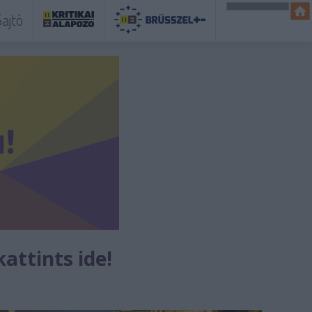
ajtó
kattints ide!