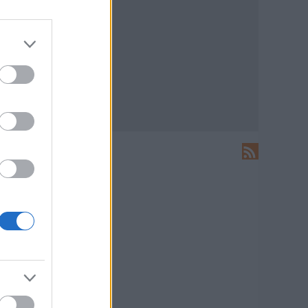
LEÍRÁS
Ide írhatsz levelet nekünk!
HIRDETÉS