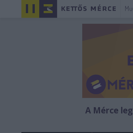
Mu
A Mérce legú