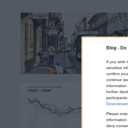
Blog -
Do 
If you wish 
sensitive in
confirm you
continue se
information 
further disc
participants
Downstream 
Please note
information 
deny consent