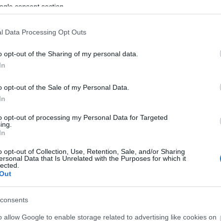
ogle consent section.
KÖZVÉLEMÉNYKUTATÁS
FIDESZ
JÁMBORANDRÁS
2016. 11. 12.
TOVÁBB →
l Data Processing Opt Outs
MIÉRT LEPŐDÖTT MEG A VILÁG TRUMP
o opt-out of the Sharing of my personal data.
GYŐZELMÉN?
In
Mint minden meglepő választási eredmény után, most is
o opt-out of the Sale of my Personal Data.
divatossá vált a vélekedés, hogy "a közvélemény-
kutatás nem szakma" (Heti Válasz), "a kutatók
In
lehúzhatják a rolót", stb. De tényleg hibáztak a kutatók...
to opt-out of processing my Personal Data for Targeted
ing.
KÖZVÉLEMÉNYKUTATÁS
ELNÖK
TRUMP
In
KETTŐS MÉRCE VENDÉGSZERZŐ
2016. 11. 09.
TOVÁBB →
o opt-out of Collection, Use, Retention, Sale, and/or Sharing
ersonal Data that Is Unrelated with the Purposes for which it
lected.
Out
1
consents
o allow Google to enable storage related to advertising like cookies on