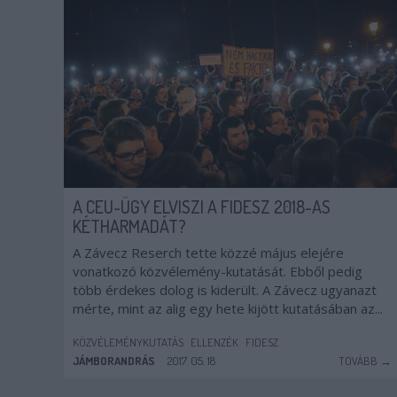
A CEU-ÜGY ELVISZI A FIDESZ 2018-AS
KÉTHARMADÁT?
A Závecz Reserch tette közzé május elejére
vonatkozó közvélemény-kutatását. Ebből pedig
több érdekes dolog is kiderült. A Závecz ugyanazt
mérte, mint az alig egy hete kijött kutatásában az...
KÖZVÉLEMÉNYKUTATÁS
ELLENZÉK
FIDESZ
JÁMBORANDRÁS
2017. 05. 18.
TOVÁBB →