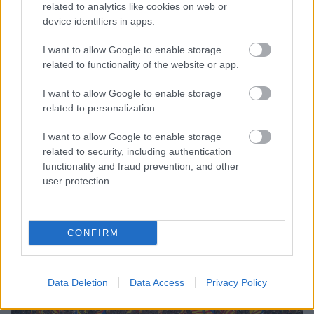
related to analytics like cookies on web or
Macron, a polgárkirály programja a
device identifiers in apps.
múltba vezet
I want to allow Google to enable storage
related to functionality of the website or app.
Kettős Mérce vendégszerző
•
2017. október 12.
I want to allow Google to enable storage
Önök semmittevők, cinikusok vagy szélsőségesek?
related to personalization.
Csak azért kérdezzük, mert Emmanuel Macron, a
liberális csodagyerek, a francia burzsoázia legjobb
I want to allow Google to enable storage
terméke, és persze Európa-megmentője ezzel a
related to security, including authentication
három jelzővel írta le a munka új törvénykönyve
functionality and fraud prevention, and other
ellen tiltakozó tömegeket. Hát igen, a diszkrét báj.
user protection.
Egyik…
CONFIRM
Data Deletion
Data Access
Privacy Policy