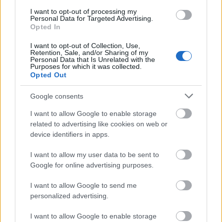
korrupciós botrányokat feltáró máltai újságírónőt,
I want to opt-out of processing my
Daphne Caruana Galiziát. A máltai újságírónő volt
Personal Data for Targeted Advertising.
az, aki nyilvánosságra hozta, hogy Joseph Muscat
Opted In
máltai miniszterelnök kenőpénzt kapott
I want to opt-out of Collection, Use,
azerbajdzsáni vezetőktől. Ezután a korrupciós
Retention, Sale, and/or Sharing of my
botrányba…
Personal Data that Is Unrelated with the
Purposes for which it was collected.
Opted Out
Google consents
I want to allow Google to enable storage
related to advertising like cookies on web or
device identifiers in apps.
I want to allow my user data to be sent to
Google for online advertising purposes.
I want to allow Google to send me
personalized advertising.
I want to allow Google to enable storage