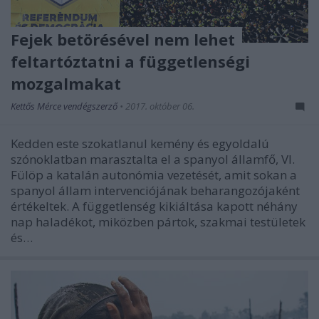
Fejek betörésével nem lehet
feltartóztatni a függetlenségi
mozgalmakat
Kettős Mérce vendégszerző
•
2017. október 06.
Kedden este szokatlanul kemény és egyoldalú
szónoklatban marasztalta el a spanyol államfő, VI.
Fülöp a katalán autonómia vezetését, amit sokan a
spanyol állam intervenciójának beharangozójaként
értékeltek. A függetlenség kikiáltása kapott néhány
nap haladékot, miközben pártok, szakmai testületek
és…