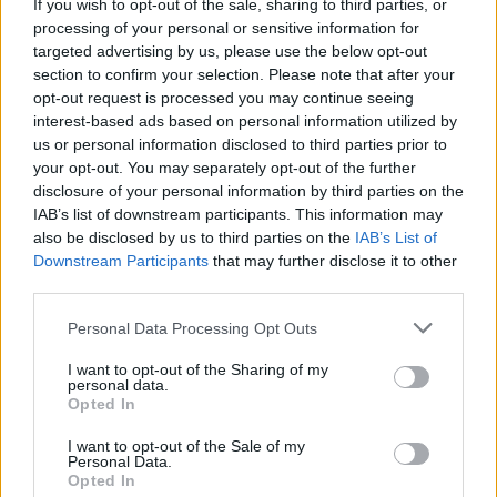
If you wish to opt-out of the sale, sharing to third parties, or
processing of your personal or sensitive information for
targeted advertising by us, please use the below opt-out
section to confirm your selection. Please note that after your
opt-out request is processed you may continue seeing
interest-based ads based on personal information utilized by
us or personal information disclosed to third parties prior to
your opt-out. You may separately opt-out of the further
disclosure of your personal information by third parties on the
IAB’s list of downstream participants. This information may
also be disclosed by us to third parties on the
IAB’s List of
Downstream Participants
that may further disclose it to other
A felrobbantott máltai újságírónő
third parties.
fia: “Háborúban állunk az állam és a
Please note that this website/app uses one or more Google
Personal Data Processing Opt Outs
services and may gather and store information including but
szervezett bűnözés ellen, melyek
not limited to your visit or usage behaviour. You may click to
I want to opt-out of the Sharing of my
personal data.
megkülönböztethetetlenné váltak.”
grant or deny consent to Google and its third-party tags to
Opted In
use your data for below specified purposes in below Google
KMérce
•
2017. október 17.
consent section.
I want to opt-out of the Sale of my
Personal Data.
Opted In
Hétfőn egy kocsiban robbantották fel a nemzetközi