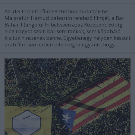
Az idei torontói filmfesztiválon mutatták be
Majszalún Hamud palesztin rendező filmjét, a Bar
Bahar-t (angolul In between azaz Középen). Eddig
elég nagyot szólt, bár sem tankok, sem kődobáló
kisfiúk nincsenek benne. Egyetlenegy helyben készült
arab film sem érdemelte még ki ugyanis, hogy…