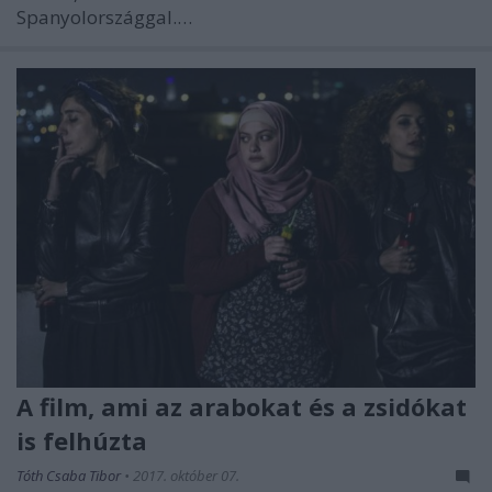
Spanyolországgal.…
A film, ami az arabokat és a zsidókat
is felhúzta
Tóth Csaba Tibor
•
2017. október 07.