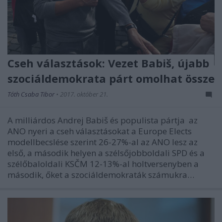
Cseh választások: Vezet Babiš, újabb
szociáldemokrata párt omolhat össze
Tóth Csaba Tibor
•
2017. október 21.
A milliárdos Andrej Babiš és populista pártja az
ANO nyeri a cseh választásokat a Europe Elects
modellbecslése szerint 26-27%-al az ANO lesz az
első, a második helyen a szélsőjobboldali SPD és a
szélőbaloldali KSČM 12-13%-al holtversenyben a
második, őket a szociáldemokraták számukra…