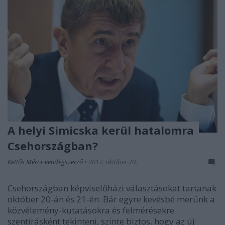
A helyi Simicska kerül hatalomra
Csehországban?
Kettős Mérce vendégszerző
•
2017. október 20.
Csehországban képviselőházi választásokat tartanak
október 20-án és 21-én. Bár egyre kevésbé merünk a
közvélemény-kutatásokra és felmérésekre
szentírásként tekinteni, szinte biztos, hogy az új