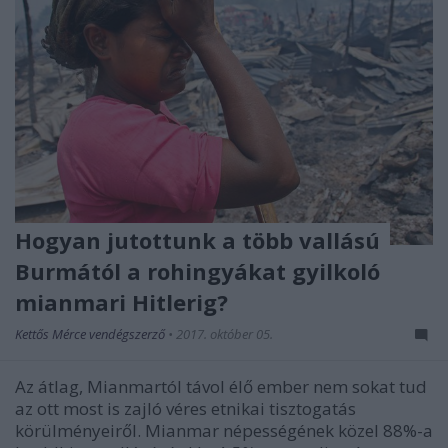
Hogyan jutottunk a több vallású
Burmától a rohingyákat gyilkoló
mianmari Hitlerig?
Kettős Mérce vendégszerző
•
2017. október 05.
Az átlag, Mianmartól távol élő ember nem sokat tud
az ott most is zajló véres etnikai tisztogatás
körülményeiről. Mianmar népességének közel 88%-a