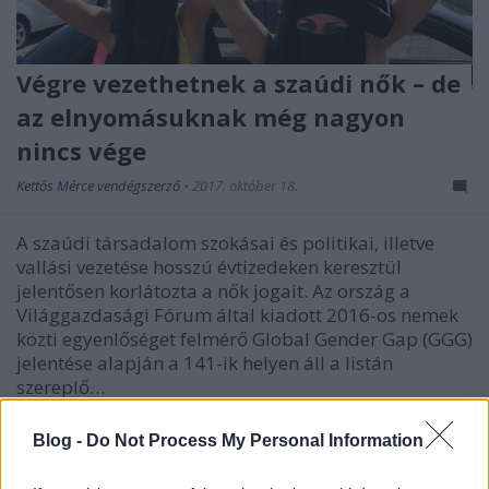
Végre vezethetnek a szaúdi nők – de
az elnyomásuknak még nagyon
nincs vége
Kettős Mérce vendégszerző
•
2017. október 18.
A szaúdi társadalom szokásai és politikai, illetve
vallási vezetése hosszú évtizedeken keresztül
jelentősen korlátozta a nők jogait. Az ország a
Világgazdasági Fórum által kiadott 2016-os nemek
közti egyenlőséget felmérő Global Gender Gap (GGG)
jelentése alapján a 141-ik helyen áll a listán
szereplő…
Blog -
Do Not Process My Personal Information