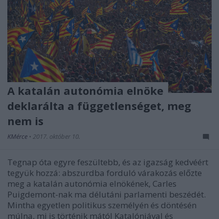
A katalán autonómia elnöke
deklarálta a függetlenséget, meg
nem is
KMérce
•
2017. október 10.
Tegnap óta egyre feszültebb, és az igazság kedvéért
tegyük hozzá: abszurdba forduló várakozás előzte
meg a katalán autonómia elnökének, Carles
Puigdemont-nak ma délutáni parlamenti beszédét.
Mintha egyetlen politikus személyén és döntésén
múlna, mi is történik mától Katalóniával és