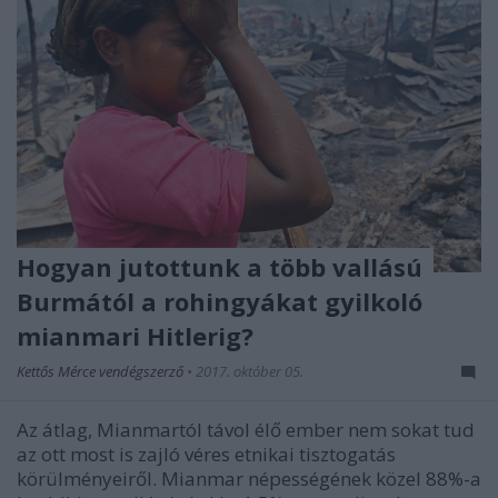
Hogyan jutottunk a több vallású
Burmától a rohingyákat gyilkoló
mianmari Hitlerig?
Kettős Mérce vendégszerző
•
2017. október 05.
Az átlag, Mianmartól távol élő ember nem sokat tud
az ott most is zajló véres etnikai tisztogatás
körülményeiről. Mianmar népességének közel 88%-a