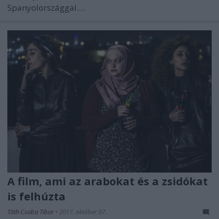
Spanyolországgal.…
A film, ami az arabokat és a zsidókat
is felhúzta
Tóth Csaba Tibor
•
2017. október 07.