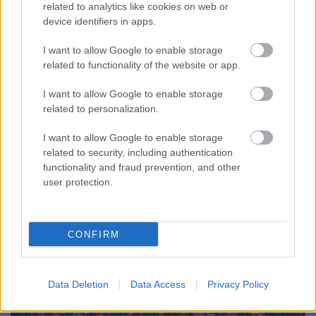
related to analytics like cookies on web or
Macron, a polgárkirály programja a
device identifiers in apps.
múltba vezet
I want to allow Google to enable storage
related to functionality of the website or app.
Kettős Mérce vendégszerző
•
2017. október 12.
I want to allow Google to enable storage
Önök semmittevők, cinikusok vagy szélsőségesek?
related to personalization.
Csak azért kérdezzük, mert Emmanuel Macron, a
liberális csodagyerek, a francia burzsoázia legjobb
I want to allow Google to enable storage
terméke, és persze Európa-megmentője ezzel a
related to security, including authentication
három jelzővel írta le a munka új törvénykönyve
functionality and fraud prevention, and other
ellen tiltakozó tömegeket. Hát igen, a diszkrét báj.
user protection.
Egyik…
CONFIRM
Data Deletion
Data Access
Privacy Policy