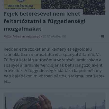
Fejek betörésével nem lehet
feltartóztatni a függetlenségi
mozgalmakat
Kettős Mérce vendégszerző
•
2017. október 06.
Kedden este szokatlanul kemény és egyoldalú
szónoklatban marasztalta el a spanyol államfő, VI.
Fülöp a katalán autonómia vezetését, amit sokan a
spanyol állam intervenciójának beharangozójaként
értékeltek. A függetlenség kikiáltása kapott néhány
nap haladékot, miközben pártok, szakmai testületek
és…