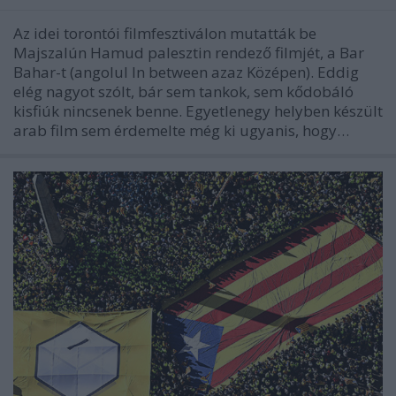
Az idei torontói filmfesztiválon mutatták be
Majszalún Hamud palesztin rendező filmjét, a Bar
Bahar-t (angolul In between azaz Középen). Eddig
elég nagyot szólt, bár sem tankok, sem kődobáló
kisfiúk nincsenek benne. Egyetlenegy helyben készült
arab film sem érdemelte még ki ugyanis, hogy…