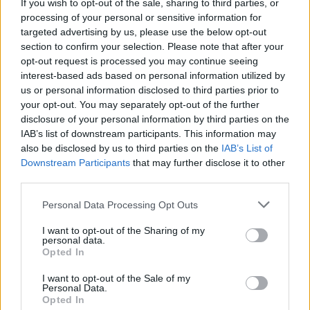
If you wish to opt-out of the sale, sharing to third parties, or
processing of your personal or sensitive information for
targeted advertising by us, please use the below opt-out
section to confirm your selection. Please note that after your
opt-out request is processed you may continue seeing
interest-based ads based on personal information utilized by
us or personal information disclosed to third parties prior to
your opt-out. You may separately opt-out of the further
disclosure of your personal information by third parties on the
IAB’s list of downstream participants. This information may
also be disclosed by us to third parties on the
IAB’s List of
Downstream Participants
that may further disclose it to other
A felrobbantott máltai újságírónő
third parties.
fia: “Háborúban állunk az állam és a
Please note that this website/app uses one or more Google
Personal Data Processing Opt Outs
services and may gather and store information including but
szervezett bűnözés ellen, melyek
not limited to your visit or usage behaviour. You may click to
I want to opt-out of the Sharing of my
personal data.
megkülönböztethetetlenné váltak.”
grant or deny consent to Google and its third-party tags to
Opted In
use your data for below specified purposes in below Google
KMérce
•
2017. október 17.
consent section.
I want to opt-out of the Sale of my
Personal Data.
Opted In
Hétfőn egy kocsiban robbantották fel a nemzetközi