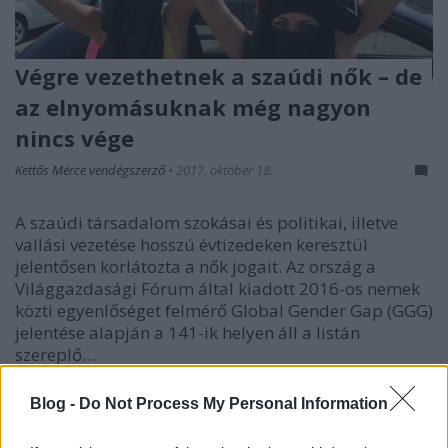
Végre vezethetnek a szaúdi nők – de
az elnyomásuknak még nagyon
nincs vége
Kettős Mérce vendégszerző
•
2017. október 18.
A szaúdi társadalom szokásai és politikai, illetve
vallási vezetése hosszú évtizedeken keresztül
jelentősen korlátozta a nők jogait. Az ország a
Világgazdasági Fórum által kiadott 2016-os nemek
közti egyenlőséget felmérő Global Gender Gap (GGG)
jelentése alapján a 141-ik helyen áll a listán
szereplő…
Blog -
Do Not Process My Personal Information