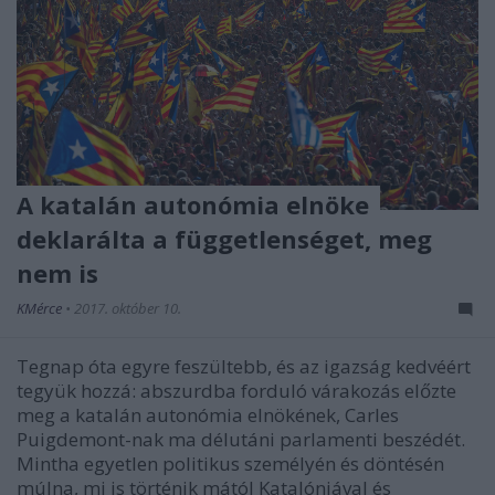
A katalán autonómia elnöke
deklarálta a függetlenséget, meg
nem is
KMérce
•
2017. október 10.
Tegnap óta egyre feszültebb, és az igazság kedvéért
tegyük hozzá: abszurdba forduló várakozás előzte
meg a katalán autonómia elnökének, Carles
Puigdemont-nak ma délutáni parlamenti beszédét.
Mintha egyetlen politikus személyén és döntésén
múlna, mi is történik mától Katalóniával és