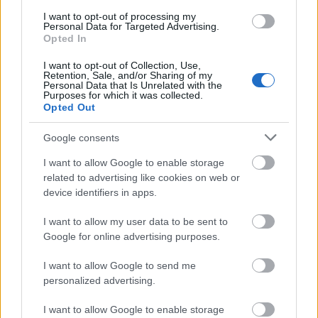
korrupciós botrányokat feltáró máltai újságírónőt,
I want to opt-out of processing my
Daphne Caruana Galiziát. A máltai újságírónő volt
Personal Data for Targeted Advertising.
az, aki nyilvánosságra hozta, hogy Joseph Muscat
Opted In
máltai miniszterelnök kenőpénzt kapott
I want to opt-out of Collection, Use,
azerbajdzsáni vezetőktől. Ezután a korrupciós
Retention, Sale, and/or Sharing of my
botrányba…
Personal Data that Is Unrelated with the
Purposes for which it was collected.
Opted Out
Google consents
I want to allow Google to enable storage
related to advertising like cookies on web or
device identifiers in apps.
I want to allow my user data to be sent to
Google for online advertising purposes.
I want to allow Google to send me
personalized advertising.
I want to allow Google to enable storage