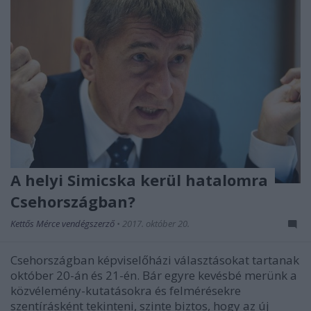
A helyi Simicska kerül hatalomra
Csehországban?
Kettős Mérce vendégszerző
•
2017. október 20.
Csehországban képviselőházi választásokat tartanak
október 20-án és 21-én. Bár egyre kevésbé merünk a
közvélemény-kutatásokra és felmérésekre
szentírásként tekinteni, szinte biztos, hogy az új