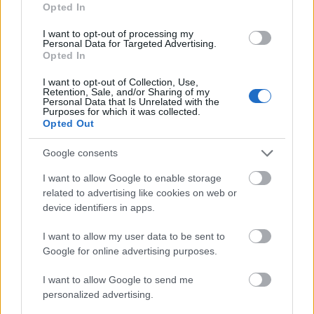
Opted In
Minden idők eddigi legdrágább olimpiáját 2014
februárjában tartották Oroszországban, a Fekete-
I want to opt-out of processing my
Personal Data for Targeted Advertising.
tenger partján elterülő üdülővárosban, Szocsiban.
Opted In
Pedig az 50 milliárd dollárt felemésztő
sportesemény nem is nyári olimpia volt, mégis kb.
I want to opt-out of Collection, Use,
10 milliárddal körözte le a korábbi rekordtartó
Retention, Sale, and/or Sharing of my
Personal Data that Is Unrelated with the
pekingi olimpiát.…
Purposes for which it was collected.
Opted Out
Google consents
I want to allow Google to enable storage
related to advertising like cookies on web or
device identifiers in apps.
I want to allow my user data to be sent to
Google for online advertising purposes.
I want to allow Google to send me
personalized advertising.