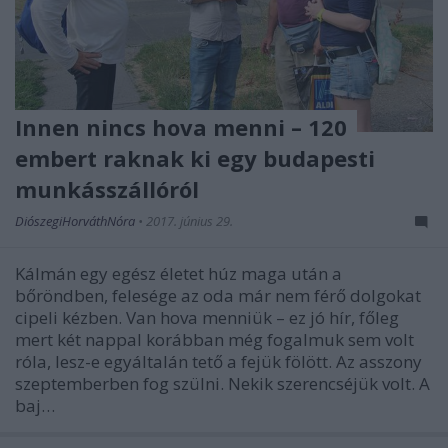
Innen nincs hova menni – 120
embert raknak ki egy budapesti
munkásszállóról
DiószegiHorváthNóra
•
2017. június 29.
Kálmán egy egész életet húz maga után a
bőröndben, felesége az oda már nem férő dolgokat
cipeli kézben. Van hova menniük – ez jó hír, főleg
mert két nappal korábban még fogalmuk sem volt
róla, lesz-e egyáltalán tető a fejük fölött. Az asszony
szeptemberben fog szülni. Nekik szerencséjük volt. A
baj…