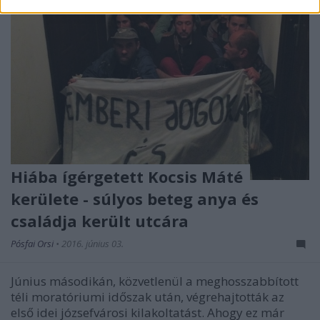
Hiába ígérgetett Kocsis Máté
kerülete - súlyos beteg anya és
családja került utcára
Pósfai Orsi
•
2016. június 03.
Június másodikán, közvetlenül a meghosszabbított
téli moratóriumi időszak után, végrehajtották az
első idei józsefvárosi kilakoltatást. Ahogy ez már