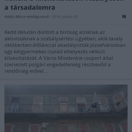
a társadalomra
Kettős Mérce vendégszerző
•
2016. január 05.
Kedd délután döntött a bíróság azoknak az
aktivistáknak a szabálysértési ügyében, akik tavaly
októberben élőlánccal akadályozták Józsefvárosban
egy kétgyermekes család elhelyezés nélküli
kilakoltatását. A Város Mindenkié csoport által
szervezett polgári engedetlenség résztvevőit a
rendőrség erővel…