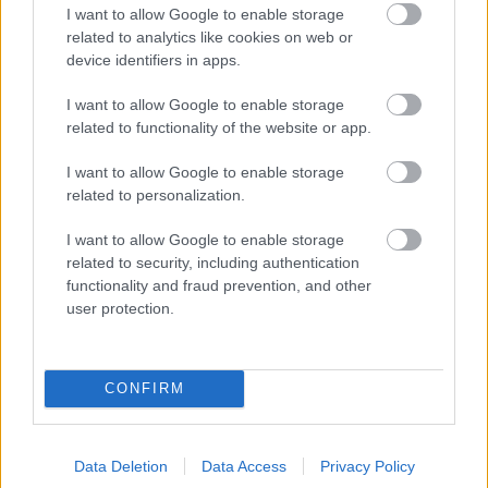
I want to allow Google to enable storage
related to analytics like cookies on web or
Elüldözött egy háromgyerekes
device identifiers in apps.
családot a székesfehérvári
I want to allow Google to enable storage
önkormányzat
related to functionality of the website or app.
Kettős Mérce vendégszerző
•
2016. augusztus 03.
I want to allow Google to enable storage
related to personalization.
Margitot, Gyulát és az általuk nevelt három gyereket
I want to allow Google to enable storage
három nappal azelőtt értesítette a végrehajtó a
related to security, including authentication
lakáskiürítésről, hogy el kellett hagyniuk azt a
functionality and fraud prevention, and other
székesfehérvári önkormányzati bérlakást, ahova
user protection.
néhány hónapja költöztek. Az önkormányzat egy
telepfelszámolási program keretében költöztette át
a…
CONFIRM
Data Deletion
Data Access
Privacy Policy