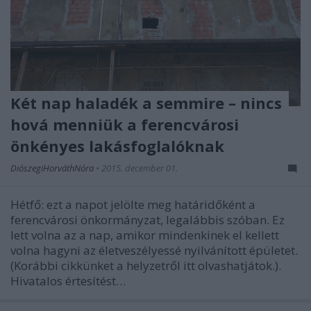
Két nap haladék a semmire – nincs
hová menniük a ferencvárosi
önkényes lakásfoglalóknak
DiószegiHorváthNóra
•
2015. december 01.
Hétfő: ezt a napot jelölte meg határidőként a
ferencvárosi önkormányzat, legalábbis szóban. Ez
lett volna az a nap, amikor mindenkinek el kellett
volna hagyni az életveszélyessé nyilvánított épületet.
(Korábbi cikkünket a helyzetről itt olvashatjátok.).
Hivatalos értesítést…