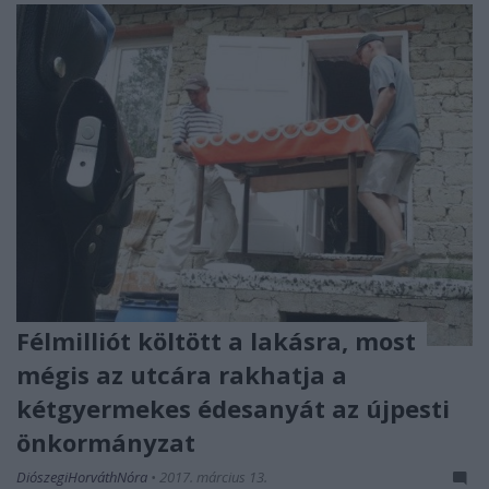
Félmilliót költött a lakásra, most
mégis az utcára rakhatja a
kétgyermekes édesanyát az újpesti
önkormányzat
DiószegiHorváthNóra
•
2017. március 13.