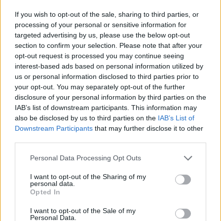
If you wish to opt-out of the sale, sharing to third parties, or
processing of your personal or sensitive information for
targeted advertising by us, please use the below opt-out
section to confirm your selection. Please note that after your
opt-out request is processed you may continue seeing
interest-based ads based on personal information utilized by
us or personal information disclosed to third parties prior to
your opt-out. You may separately opt-out of the further
disclosure of your personal information by third parties on the
IAB’s list of downstream participants. This information may
also be disclosed by us to third parties on the
IAB’s List of
Downstream Participants
that may further disclose it to other
third parties.
Please note that this website/app uses one or more Google
Personal Data Processing Opt Outs
services and may gather and store information including but
"Egyetlen helyi lakos se fog
not limited to your visit or usage behaviour. You may click to
I want to opt-out of the Sharing of my
personal data.
grant or deny consent to Google and its third-party tags to
szenvedni" - a Szocsi olimpia
Opted In
use your data for below specified purposes in below Google
Pósfai Orsi
•
2016. augusztus 19.
consent section.
I want to opt-out of the Sale of my
Personal Data.