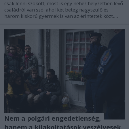
csak lenni szokott, most is egy nehéz helyzetben lévő
családról van szó, ahol két beteg nagyszülő és
három kiskorú gyermek is van az érintettek közt.…
Nem a polgári engedetlenség,
hanem a kilakoltatások veszélyesek