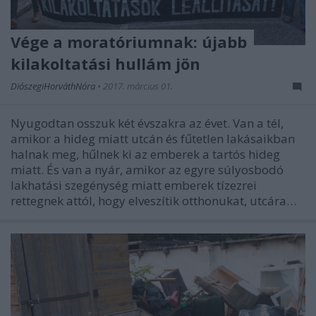
Vége a moratóriumnak: újabb
kilakoltatási hullám jön
DiószegiHorváthNóra
•
2017. március 01.
Nyugodtan osszuk két évszakra az évet. Van a tél,
amikor a hideg miatt utcán és fűtetlen lakásaikban
halnak meg, hűlnek ki az emberek a tartós hideg
miatt. És van a nyár, amikor az egyre súlyosbodó
lakhatási szegénység miatt emberek tízezrei
rettegnek attól, hogy elveszítik otthonukat, utcára…