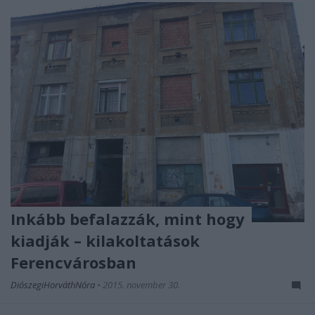
Inkább befalazzák, mint hogy
kiadják – kilakoltatások
Ferencvárosban
DiószegiHorváthNóra
•
2015. november 30.