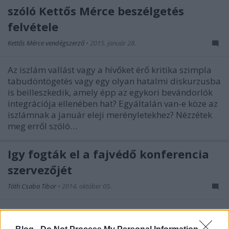
szóló Kettős Mérce beszélgetés
felvétele
Kettős Mérce vendégszerző
•
2015. január 28.
Az iszlám vallást vagy a hívőket érő kritika szimpla
tabudöntögetés vagy egy olyan hatalmi diskurzusba
is beilleszkedik, amely épp az egykori bevándorlók
integrációja ellenében hat? Egyáltalán van-e köze az
iszlámnak a január eleji merényletekhez? Nézzétek
meg erről szóló…
Így fogták el a fajvédő konferencia
szervezőjét
Tóth Csaba Tibor
•
2014. október 05.
Előző értesüléseknek megfelelően a budai Clock
Caféban tartóztatták le a hétvégén esedékes fajvédő