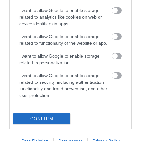
Radikális Buzulás
I want to allow Google to enable storage
sturnus_vulgaris
•
2009. szeptember 08.
related to analytics like cookies on web or
device identifiers in apps.
Ma délelőtt a Kossuth téren radikális melegek
I want to allow Google to enable storage
tartottak tüntetést. A Radikális BuziFront elnevezésű
related to functionality of the website or app.
egyesület tagjai kizárólag „exhibicionista” melegek,
leszbikusok, biszexuálisok, transzneműek és
I want to allow Google to enable storage
transzvesztiták lehetnek. Amint azt szóvivőjük
related to personalization.
elmondta, külön…
I want to allow Google to enable storage
related to security, including authentication
functionality and fraud prevention, and other
user protection.
CONFIRM