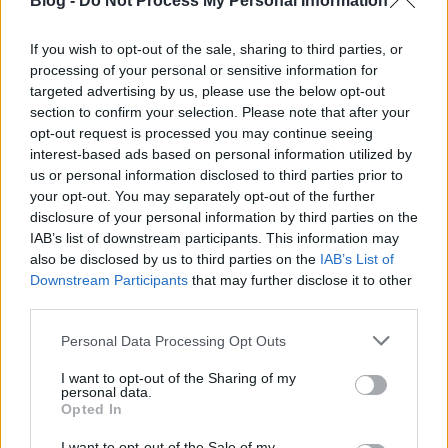
Blog -
Do Not Process My Personal Information
konferencia főszervezőjét, Richard Spencert. Egy
kanadai szélsőjobboldali jelentése szerint a
If you wish to opt-out of the sale, sharing to third parties, or
helyszínen lévő 30 emberből csak Spencert
processing of your personal or sensitive information for
tartóztatták le, és az őket…
targeted advertising by us, please use the below opt-out
section to confirm your selection. Please note that after your
opt-out request is processed you may continue seeing
interest-based ads based on personal information utilized by
us or personal information disclosed to third parties prior to
your opt-out. You may separately opt-out of the further
disclosure of your personal information by third parties on the
IAB’s list of downstream participants. This information may
also be disclosed by us to third parties on the
IAB’s List of
Downstream Participants
that may further disclose it to other
third parties.
Please note that this website/app uses one or more Google
Personal Data Processing Opt Outs
services and may gather and store information including but
not limited to your visit or usage behaviour. You may click to
I want to opt-out of the Sharing of my
personal data.
grant or deny consent to Google and its third-party tags to
Opted In
use your data for below specified purposes in below Google
Dolgozzá' már te hökös geci!
consent section.
I want to opt-out of the Sale of my