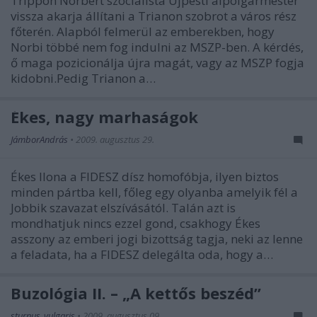
Trippon Norbert szocialista Újpesti alpolgármester
vissza akarja állítani a Trianon szobrot a város rész
főterén. Alapból felmerül az emberekben, hogy
Norbi többé nem fog indulni az MSZP-ben. A kérdés,
ő maga pozicionálja újra magát, vagy az MSZP fogja
kidobni.Pedig Trianon a…
Ékes, nagy marhaságok
JámborAndrás
•
2009. augusztus 29.
Ékes Ilona a FIDESZ dísz homofóbja, ilyen biztos
minden pártba kell, főleg egy olyanba amelyik fél a
Jobbik szavazat elszívásától. Talán azt is
mondhatjuk nincs ezzel gond, csakhogy Ékes
asszony az emberi jogi bizottság tagja, neki az lenne
a feladata, ha a FIDESZ delegálta oda, hogy a…
Buzológia II. – „A kettős beszéd”
sturnus_vulgaris
•
2009. augusztus 09.