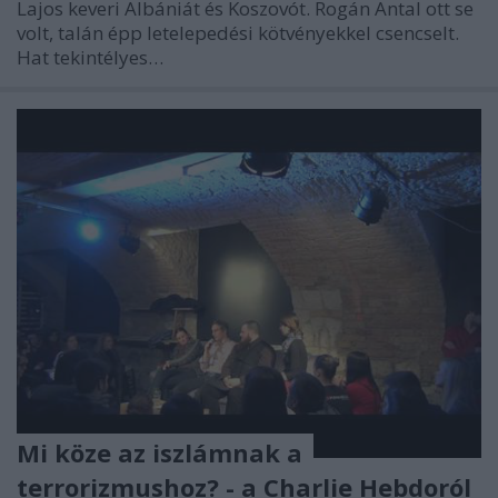
Lajos keveri Albániát és Koszovót. Rogán Antal ott se
volt, talán épp letelepedési kötvényekkel csencselt.
Hat tekintélyes…
Mi köze az iszlámnak a
terrorizmushoz? - a Charlie Hebdoról