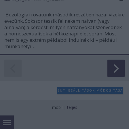
Buzológiai rovatunk második részében hazai vizekre
evezünk. Sokszor teszik fel nekem naivan (vagy
álnaivan) a kérdést: milyen hátrányokat szenvednek
a homoszexuálisok a hétköznapi élet során. Most
nem is egy extrém példából indulnék ki – például
munkahelyi…
SÜTI BEÁLLÍTÁSOK MÓDOSÍTÁSA
mobil
|
teljes