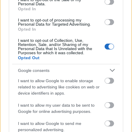
Personal Data.
Teitelbaum Levente
•
2010. március 18.
Opted In
Furcsa dolgok derültek ki a Jobbik szóvivőjéről.
I want to opt-out of processing my
Personal Data for Targeted Advertising.
Röhögtünk egy jót rajt' de ezzel nincs vége. El kéne
Opted In
gondolkodnunk rajta, mélyebben annál, hogy
mekkora szakadék tátong már a Jobbik rendpárti
I want to opt-out of Collection, Use,
Retention, Sale, and/or Sharing of my
szólamai és szóvivőjének rekreációs foglalatossága
Personal Data that Is Unrelated with the
között. Megdöbbentő pár…
Purposes for which it was collected.
Opted Out
Demokrata vagyok. Tehát gyilkos.
Google consents
ifj. Katánghy Menyhért
•
2010. február 23.
I want to allow Google to enable storage
related to advertising like cookies on web or
„Jöjj el szabadság, te szülj nekem rendet…”
device identifiers in apps.
(archaikus, mára nagyrészt dekódolhatatlan magyar
I want to allow my user data to be sent to
költő) „Hogy kell-e legénység egy hajóra? Erről
Google for online advertising purposes.
megoszlanak a vélemények. A többi kapitány szerint
igen. Szerintem nem.” (ismeretlen,…
I want to allow Google to send me
personalized advertising.