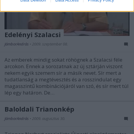
Data Deletion
Data Access
Privacy Policy
Edelényi Szalacsi
JámborAndrás
•
2009. szeptember 08.
Az emberek mindig sokat röhögnek a Szalacsi féle
arcokon. Ennek a sorozatnak az új sztárján viszont
nekem egyik szemem sír a másik nevet. Sír mert a
tudatlanság a megtévesztés és a rosszindulat egy
magasszintű kombinációjáról van szó, és sír mert túl
lép egy határon. De…
Baloldali Trianonkép
JámborAndrás
•
2009. augusztus 30.