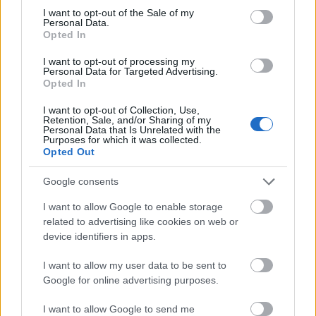
consent section.
I want to opt-out of the Sale of my
2014-ben – a korábbi évekkel ellentétben - néha az
Personal Data.
Opted In
volt az érzése az embernek, hogy a politikusok,
diplomaták a legnagyobb trollok. Másrészről pedig
I want to opt-out of processing my
a civil oldal is sokszor jó érzékkel zavarta meg, rakta
Personal Data for Targeted Advertising.
záró- és idézőjelbe, vagy egyenesen zúzta szét az
Opted In
ellenfelek által…
I want to opt-out of Collection, Use,
Retention, Sale, and/or Sharing of my
Personal Data that Is Unrelated with the
A pisi le van szarva – akik ennyit
Purposes for which it was collected.
Opted Out
loptak, azok megbuknak
Google consents
NavraLászló
•
2014. december 11.
I want to allow Google to enable storage
Az én lányom nem fog akarata ellenére iskolai
related to advertising like cookies on web or
drogteszten részt venni. Úgy tűnik, a Fidesz három
device identifiers in apps.
nap után ki is hátrált az őrült ötlet mögül. De ne
veszítsük el a fókuszt: Lázár, Rogán, Szijjártó, Kósa,
I want to allow my user data to be sent to
Szentgyörgyvölgyi, Mészáros, lakás, villa, óra, Louis
Google for online advertising purposes.
Vuitton,…
I want to allow Google to send me