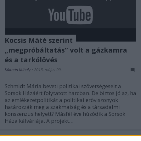
Kocsis Máté szerint
„megpróbáltatás” volt a gázkamra
és a tarkólövés
Kálmán Mihály
•
2015. május 09.
Schmidt Mária beveti politikai szövetségeseit a
Sorsok Házáért folytatott harcban. De biztos jó az, ha
az emlékezetpolitikát a politikai erőviszonyok
határozzák meg a szakmaiság és a társadalmi
konszenzus helyett? Másfél éve húzódik a Sorsok
Háza kálváriája. A projekt…