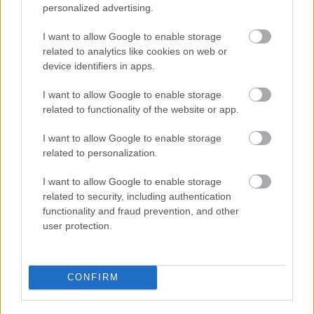
personalized advertising.
Putyin csörög, Orbán pörög, Máté
I want to allow Google to enable storage
hörög
related to analytics like cookies on web or
JámborAndrás
•
2014. december 10.
device identifiers in apps.
I want to allow Google to enable storage
Vasárnap telefonon beszélgetett egymással
related to functionality of the website or app.
Vlagyimir Putyin orosz elnök és Orbán Viktor
magyar miniszterelnök, majd kedden aláírták a
I want to allow Google to enable storage
paksi atomerőmű építéséről szóló szerződést, illetve
related to personalization.
Magyarország véletlenül kihagyta magát a Déli
Áramlat megépítésének elmaradása…
I want to allow Google to enable storage
related to security, including authentication
functionality and fraud prevention, and other
Gyűlik a pisi a Fidesznél!
user protection.
Kettős Mérce vendégszerző
•
2014. december 08.
Abszurd javaslatra abszurd válasz. Ma délelőtt a
CONFIRM
Fidesz frakció komolyan vette az év megalázását.
Konkrétan, egy olyan javaslatot, ami