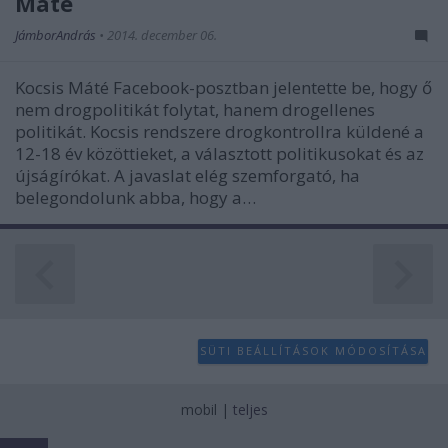
Máté
JámborAndrás
•
2014. december 06.
Kocsis Máté Facebook-posztban jelentette be, hogy ő
nem drogpolitikát folytat, hanem drogellenes
politikát. Kocsis rendszere drogkontrollra küldené a
12-18 év közöttieket, a választott politikusokat és az
újságírókat. A javaslat elég szemforgató, ha
belegondolunk abba, hogy a…
SÜTI BEÁLLÍTÁSOK MÓDOSÍTÁSA
mobil
|
teljes