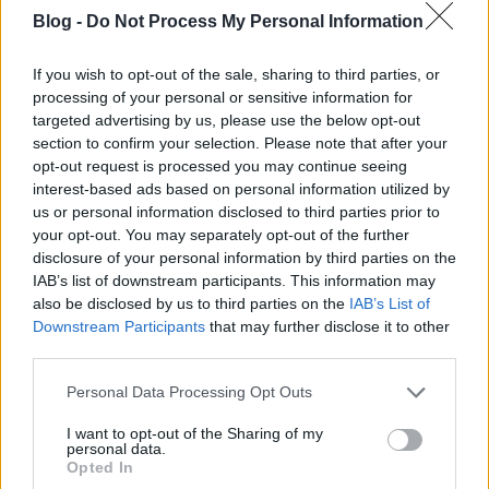
Blog -
Do Not Process My Personal Information
If you wish to opt-out of the sale, sharing to third parties, or
processing of your personal or sensitive information for
targeted advertising by us, please use the below opt-out
section to confirm your selection. Please note that after your
opt-out request is processed you may continue seeing
interest-based ads based on personal information utilized by
us or personal information disclosed to third parties prior to
your opt-out. You may separately opt-out of the further
disclosure of your personal information by third parties on the
IAB’s list of downstream participants. This information may
also be disclosed by us to third parties on the
IAB’s List of
Downstream Participants
that may further disclose it to other
third parties.
Please note that this website/app uses one or more Google
Personal Data Processing Opt Outs
services and may gather and store information including but
A 2014-es év legnagyobb trollkodásai
not limited to your visit or usage behaviour. You may click to
I want to opt-out of the Sharing of my
personal data.
grant or deny consent to Google and its third-party tags to
Kettős Mérce vendégszerző
•
2014. december 31.
Opted In
use your data for below specified purposes in below Google