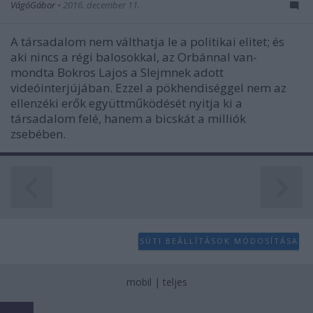
VágóGábor
•
2016. december 11.
A társadalom nem válthatja le a politikai elitet; és
aki nincs a régi balosokkal, az Orbánnal van-
mondta Bokros Lajos a Slejmnek adott
videóinterjújában. Ezzel a pökhendiséggel nem az
ellenzéki erők együttműködését nyitja ki a
társadalom felé, hanem a bicskát a milliók
zsebében.
SÜTI BEÁLLÍTÁSOK MÓDOSÍTÁSA
mobil
|
teljes