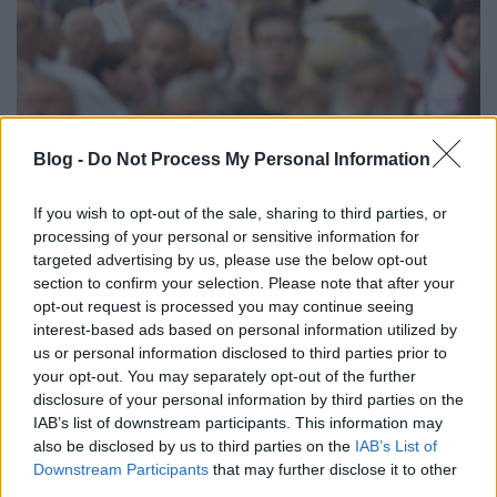
Adjunk hitet magunknak október 23-
Blog -
Do Not Process My Personal Information
án!
JámborAndrás
•
2017. október 21.
If you wish to opt-out of the sale, sharing to third parties, or
processing of your personal or sensitive information for
targeted advertising by us, please use the below opt-out
Az október 23-i civil tüntetés valójában nem a
section to confirm your selection. Please note that after your
rendező Közös Ország Mozgalomról és nem is a
opt-out request is processed you may continue seeing
pártokról szól, amelyek majd 2018-ban indulnak. Fél
interest-based ads based on personal information utilized by
évvel a választás előtt az a kérdés, megmutatjuk-e,
us or personal information disclosed to third parties prior to
mennyien vagyunk, akik elégedetlenek a mostani
your opt-out. You may separately opt-out of the further
kormány teljesítményével, és a tömeg erejével hitet…
disclosure of your personal information by third parties on the
IAB’s list of downstream participants. This information may
also be disclosed by us to third parties on the
IAB’s List of
Downstream Participants
that may further disclose it to other
third parties.