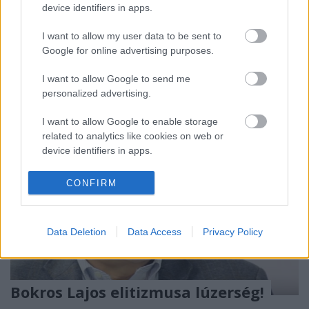
el, és a stábja. A probléma az, hogy alakulhatott
device identifiers in apps.
volna másként, de nem alakult. Alakulhatott volna
másként, ha kap támogatást bárhonnan is, de alig
I want to allow my user data to be sent to
kapott. Nem kapott a médiából, nem kapott a…
Google for online advertising purposes.
I want to allow Google to send me
personalized advertising.
I want to allow Google to enable storage
related to analytics like cookies on web or
device identifiers in apps.
I want to allow Google to enable storage
CONFIRM
related to functionality of the website or app.
I want to allow Google to enable storage
Data Deletion
Data Access
Privacy Policy
related to personalization.
I want to allow Google to enable storage
related to security, including authentication
Bokros Lajos elitizmusa lúzerség!
functionality and fraud prevention, and other
user protection.