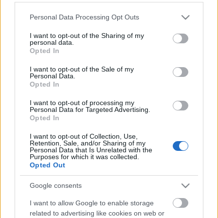
Please note that this website/app uses one or more Google
Personal Data Processing Opt Outs
services and may gather and store information including but
not limited to your visit or usage behaviour. You may click to
I want to opt-out of the Sharing of my
personal data.
grant or deny consent to Google and its third-party tags to
Opted In
use your data for below specified purposes in below Google
consent section.
I want to opt-out of the Sale of my
Personal Data.
Opted In
I want to opt-out of processing my
Personal Data for Targeted Advertising.
Opted In
Botkát felfalták a disznók, mi pedig
I want to opt-out of Collection, Use,
távolról néztük, nehogy sárosak
Retention, Sale, and/or Sharing of my
Personal Data that Is Unrelated with the
legyünk
Purposes for which it was collected.
Opted Out
JámborAndrás
•
2017. október 02.
Google consents
Botka László vereségéért leginkább Botka László a
I want to allow Google to enable storage
felelős, ezt nem kell magyarázni. Legfőképp ő bukott
related to advertising like cookies on web or