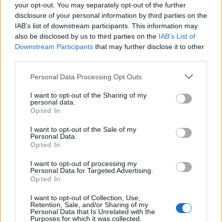
"A drogozás nem kúltúra!"
your opt-out. You may separately opt-out of the further
disclosure of your personal information by third parties on the
JámborAndrás
•
2011. március 27.
IAB’s list of downstream participants. This information may
also be disclosed by us to third parties on the
IAB’s List of
99%-os valószínűséggel belefutottunk egy
Downstream Participants
that may further disclose it to other
kamuprofilba és egy durva Trollba. Ha csak Hassay
third parties.
Zsófia nem vonzódik extrém módon a plasztikai
Please note that this website/app uses one or more Google
Personal Data Processing Opt Outs
sebészethez kamu a profil. Elnézést kérünk és a
services and may gather and store information including but
lentieket így olvassátok, meghagyjuk az eredeti
not limited to your visit or usage behaviour. You may click to
I want to opt-out of the Sharing of my
bejegyzést! Rosszindulatúak…
personal data.
grant or deny consent to Google and its third-party tags to
Opted In
use your data for below specified purposes in below Google
consent section.
I want to opt-out of the Sale of my
Personal Data.
Opted In
I want to opt-out of processing my
Personal Data for Targeted Advertising.
Opted In
I want to opt-out of Collection, Use,
Retention, Sale, and/or Sharing of my
Personal Data that Is Unrelated with the
Purposes for which it was collected.