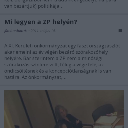
van bezártjuk) politikája…
Mi legyen a ZP helyén?
JámborAndrás
•
2011. május 14.
A XI. Kerületi önkormányzat egy faszt országzászlót
akar emelni az év végén bezáró szórakozóhely
helyére. Bár szerintem a ZP nem a minőségi
szórakozás színtere volt, főleg a vége felé, az
öndicsőítésnek és a koncepciótlanságnak is van
határa. Az önkormányzat,…