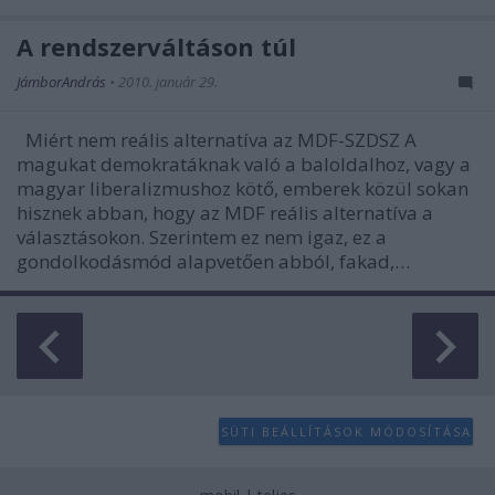
A rendszerváltáson túl
JámborAndrás
•
2010. január 29.
Miért nem reális alternatíva az MDF-SZDSZ A
magukat demokratáknak való a baloldalhoz, vagy a
magyar liberalizmushoz kötő, emberek közül sokan
hisznek abban, hogy az MDF reális alternatíva a
választásokon. Szerintem ez nem igaz, ez a
gondolkodásmód alapvetően abból, fakad,…
SÜTI BEÁLLÍTÁSOK MÓDOSÍTÁSA