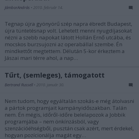
JámborAndrás
•
2010. február 14.
Tegnap újra gyönyörű szép napra ébredt Budapest,
újra tüntetésnap volt. Lehetett menni nyugdíjasokat
nézni a szebb napokat látott Hollán Ernő utcába, és
mocskos burzsujozni az operabállal szembe. Én
mindkettőt megtettem. Délután 5-kor érkeztem a
Jászai mari térre ahol, a nap…
Tűrt, (semleges), támogatott
Bertrand Russell
•
2010. január 30.
Nem tudom, hogy egyáltalán szokás-e még átolvasni
a pártok programjait kampányidőszakban. Talán
nem. Én mégis, időről-időre belelapozok a Jobbik
programjába – nem önkínzásból, vagy
szenzációéhségből, pusztán csak azért, mert érdekel,
hogyan pozícionálja magát egy…