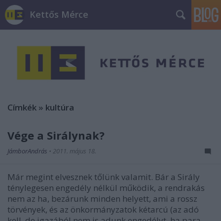
Kettős Mérce
Címkék
»
kultúra
Vége a Sirálynak?
JámborAndrás
•
2011. május 18.
Már megint elvesznek tőlünk valamit. Bár a Sirály
ténylegesen engedély nélkül működik, a rendrakás
nem az ha, bezárunk minden helyett, ami a rossz
törvények, és az önkormányzatok kétarcú (az adó
kell, de igazából nem is adunk engedélyt, ha para