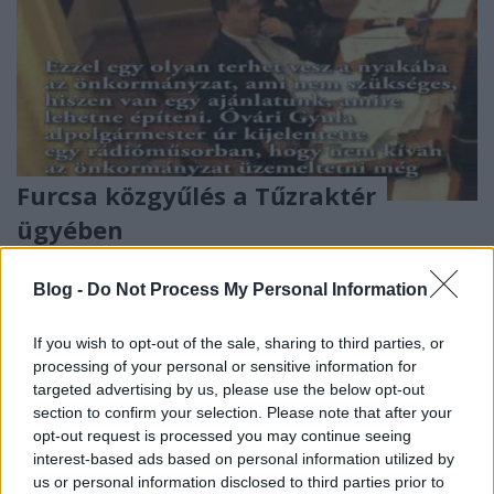
Furcsa közgyűlés a Tűzraktér
ügyében
JámborAndrás
•
2011. május 03.
Blog -
Do Not Process My Personal Information
A Terézvárosi önkormányzat, mintegy két hónapja
azzal az indokokkal kezdte el a Tűzraktér elleni
If you wish to opt-out of the sale, sharing to third parties, or
processing of your personal or sensitive information for
hadjáratát, hogy egyrészt az épület állapota
targeted advertising by us, please use the below opt-out
veszélyes, másrészt a kerület nem hagyhat jelenlegi
section to confirm your selection. Please note that after your
anyagi állapotában parlagon (parlag=kultúra) egy
opt-out request is processed you may continue seeing
ilyen értékes épületet. Ki…
interest-based ads based on personal information utilized by
us or personal information disclosed to third parties prior to