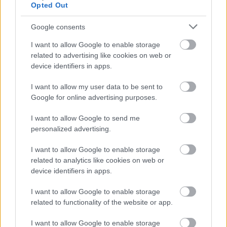
Opted Out
Google consents
I want to allow Google to enable storage
Tűz van!
related to advertising like cookies on web or
device identifiers in apps.
JámborAndrás
•
2011. március 25.
I want to allow my user data to be sent to
A Terézvárosi önkormányzat nem tágít, jelen állás
Google for online advertising purposes.
szerint április 1.-én a Tűzraktér bezár. A 6700
I want to allow Google to send me
emberből ítélve, aki részvételét jelezte a holnapi
personalized advertising.
utolsó próbálkozásra a hely bezárásának
elkerülésére, a történetnek lesznek politikai
I want to allow Google to enable storage
következményei. 2014-ben ha egy…
related to analytics like cookies on web or
device identifiers in apps.
Bezárják a Tűzrakteret!
I want to allow Google to enable storage
JámborAndrás
•
2011. február 26.
related to functionality of the website or app.
I want to allow Google to enable storage
Újabb budapesti szórakozóhely ellen indít