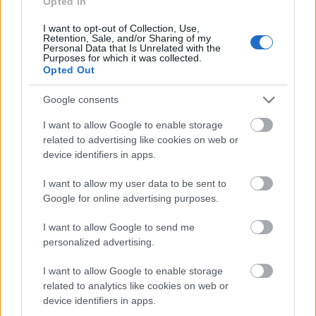
Opted In
A miniszterelnök Tusnádfürdőn újra a politikai
I want to opt-out of Collection, Use,
látnok szerepében tetszelgett. Azon túl, hogy véget
Retention, Sale, and/or Sharing of my
Personal Data that Is Unrelated with the
vetett a kettős beszédnek, és végre kimondotta
Purposes for which it was collected.
kormányzásának célját, egy új, "illiberális állam"
Opted Out
szervezését, azt is bebizonyította, egyáltalán nem
érti, vagy nem akarja…
Google consents
I want to allow Google to enable storage
Családban marad - vita a
related to advertising like cookies on web or
melegházasságról és
device identifiers in apps.
örökbefogadásról
I want to allow my user data to be sent to
Google for online advertising purposes.
rosa_parks
•
2013. április 18.
I want to allow Google to send me
A Konzervatórium blogon megjelent cikkre szeretnék
personalized advertising.
reagálni az alábbi bejegyzésben. Vitát szeretnénk
indítani a melegség, a meleg párok jogai és néhány
I want to allow Google to enable storage
családokat érintő kérdésben. Úgy gondoljuk itt a
related to analytics like cookies on web or
Kettős Mércén, hogy bőven van miről beszélnünk.
device identifiers in apps.