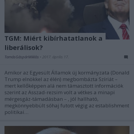
TGM: Miért kibírhatatlanok a
liberálisok?
TamásGáspárMiklós
•
2017. április 17.
Amikor az Egyesült Államok új kormányzata (Donald
Trump elnökkel az élén) megbombázta Szíriát –
mert kellőképpen alá nem támasztott információk
szerint az Asszad-rezsim volt a vétkes a minapi
mérgesgáz-támadásban – , jól hallható,
megkönnyebbült sóhaj futott végig az establishment
politikai…