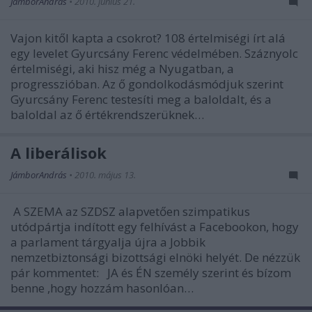
JámborAndrás
•
2010. június 21.
Vajon kitől kapta a csokrot? 108 értelmiségi írt alá
egy levelet Gyurcsány Ferenc védelmében. Száznyolc
értelmiségi, aki hisz még a Nyugatban, a
progresszióban. Az ő gondolkodásmódjuk szerint
Gyurcsány Ferenc testesíti meg a baloldalt, és a
baloldal az ő értékrendszerüknek…
A liberálisok
JámborAndrás
•
2010. május 13.
A SZEMA az SZDSZ alapvetően szimpatikus
utódpártja indított egy felhívást a Facebookon, hogy
a parlament tárgyalja újra a Jobbik
nemzetbiztonsági bizottsági elnöki helyét. De nézzük
pár kommentet: JA és ÉN személy szerint és bízom
benne ,hogy hozzám hasonlóan…