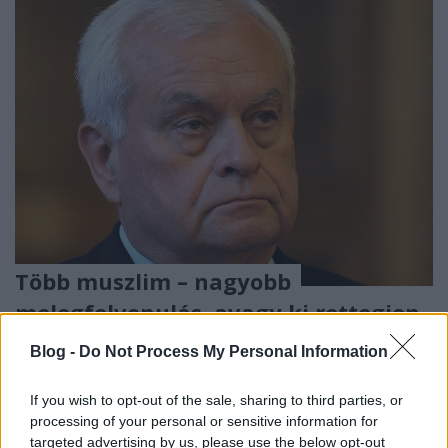
Több muszlim – nagyobb
melegfelvonulás, avagy ki rettegjen
a muszlimoktól
Blog -
Do Not Process My Personal Information
Kálmán Mihály
•
2015. november 26.
If you wish to opt-out of the sale, sharing to third parties, or
processing of your personal or sensitive information for
Bódis András, a melegek iránt nem lanyhuló
targeted advertising by us, please use the below opt-out