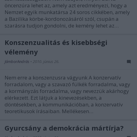
öncenzúra lehet az, amely azt eredményezi, hogy a
Nemzet egyik munkatársa 24 soros cikkében, amely
a Bazilika körbe-kordonozásáról szól, csupán a
szarásra tudjon gondolni, de kemény lehet az…
Konszenzualitás és kisebbségi
vélemény
JámborAndrás
•
2010. június 26.
Nem erre a konszenzusra vágyunk A konzervatív
forradalom, vagy a szavazó fülkék forradalma, vagy
a kormányzás forradalma, vagy nevezzük akárhogy
elérkezett. Ezt látjuk a kinevezésekben, a
döntésekben, a kommunikációban, a konzervatív
teoretikusok írásaiban. Mellékesen…
Gyurcsány a demokrácia mártírja?