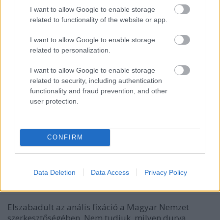
Nem mehetünk el olyan…
I want to allow Google to enable storage
related to functionality of the website or app.
Magyar az aki magyar
I want to allow Google to enable storage
JámborAndrás
•
2012. július 05.
related to personalization.
Vannak azok az emberek, akiknek csupán
I want to allow Google to enable storage
magyarságuk van. Nem rendelkeznek mellé sem
related to security, including authentication
tudással, se kreativitással, sem tehetséggel, nincs
functionality and fraud prevention, and other
más számukra mint a magyarságuk. Ilyen Szentesi-
user protection.
Zöldi is, a Hírlap kemény tollú publicistája, aki pár
napja magyarságmegélésével orgoványi…
CONFIRM
Teleszarják a várost a liberálisok a
Magyar Nemzet szerint
Data Deletion
Data Access
Privacy Policy
JámborAndrás
•
2012. június 28.
Elszabadult az anális fixáció a Magyar Nemzet
szerkesztőségében. Nem tudjuk, milyen durva