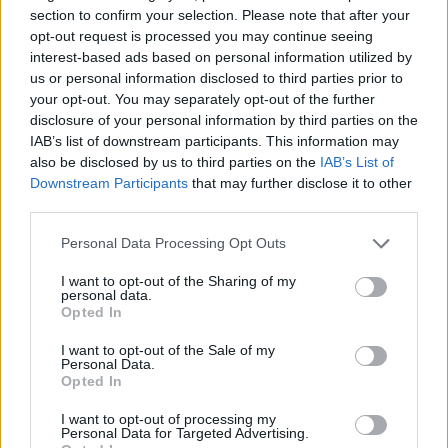
érdeklődést mutató Heti Válasz ügyeletes
section to confirm your selection. Please note that after your
emberarcú konzervatívja annyira megörült egy
opt-out request is processed you may continue seeing
névtelen blogbejegyzésnek, hogy rögtön össze is
interest-based ads based on personal information utilized by
vagdosott belőle egy ízlésesen „Liberális barátaim, ti
us or personal information disclosed to third parties prior to
lesztek az elsők!” cím alatt futó…
your opt-out. You may separately opt-out of the further
disclosure of your personal information by third parties on the
A demokrácia csak liberális lehet
IAB’s list of downstream participants. This information may
also be disclosed by us to third parties on the
IAB’s List of
NavraLászló
•
2014. december 20.
Downstream Participants
that may further disclose it to other
third parties.
Orbán Viktor legfrissebb intellektuális ámokfutása
Please note that this website/app uses one or more Google
Personal Data Processing Opt Outs
során a Bloombergnek adott interjújában a
services and may gather and store information including but
hatalommegosztást lényegében amerikai hóbortnak
not limited to your visit or usage behaviour. You may click to
I want to opt-out of the Sharing of my
nevezte, amit Európa szellemi középszerűség miatt
personal data.
grant or deny consent to Google and its third-party tags to
Opted In
vett át. Erre itt nem reagálok, megtették többen
use your data for below specified purposes in below Google
máshol. De a Főnök ezt is mondta:…
consent section.
I want to opt-out of the Sale of my
Personal Data.
Opted In
Orbán Viktor végre pontos
I want to opt-out of processing my
JámborAndrás
•
2014. július 26.
Personal Data for Targeted Advertising.