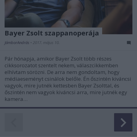
Bayer Zsolt szappanoperája
JámborAndrás
•
2017. május 10.
Pár hónapja, amikor Bayer Zsolt több részes
cikksorozatot szentelt nekem, válaszcikkemben
elhívtam sörözni. De arra nem gondoltam, hogy
médiaeseményt csinálok belőle. Én őszintén kiváncsi
vagyok, mire jutnék kettesben Bayer Zsolttal, és
őszintén nem vagyok kiváncsi arra, mire jutnék egy
kamera…