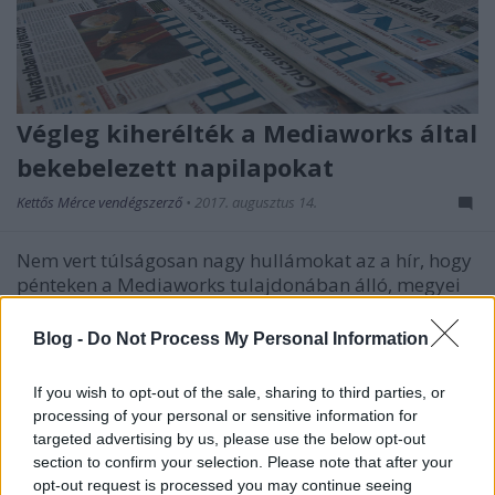
Végleg kiherélték a Mediaworks által
bekebelezett napilapokat
Kettős Mérce vendégszerző
•
2017. augusztus 14.
Nem vert túlságosan nagy hullámokat az a hír, hogy
pénteken a Mediaworks tulajdonában álló, megyei
lapokat kiadó Pannon Lapok Társasága (PLT)
megvált több megyei napilap csúcsvezetőjétől.
Blog -
Do Not Process My Personal Information
Pedig a hír egy már jóval korábban elindult
folyamat végét jelzi, s különösen érdekes annak
If you wish to opt-out of the sale, sharing to third parties, or
fényében hogy a…
processing of your personal or sensitive information for
targeted advertising by us, please use the below opt-out
section to confirm your selection. Please note that after your
opt-out request is processed you may continue seeing