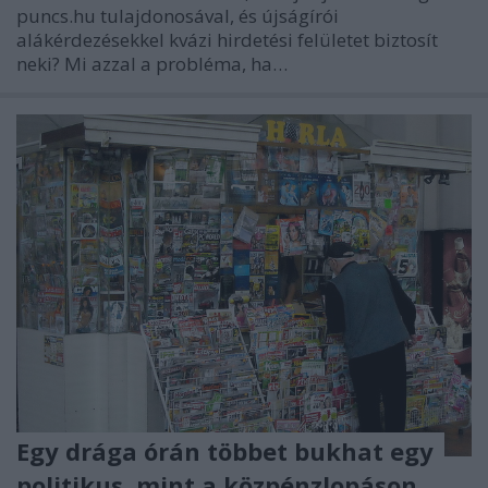
puncs.hu tulajdonosával, és újságírói
alákérdezésekkel kvázi hirdetési felületet biztosít
neki? Mi azzal a probléma, ha…
Egy drága órán többet bukhat egy
politikus, mint a közpénzlopáson