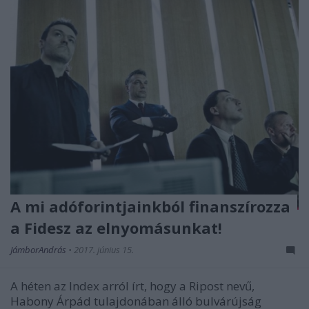
A mi adóforintjainkból finanszírozza
a Fidesz az elnyomásunkat!
JámborAndrás
•
2017. június 15.
A héten az Index arról írt, hogy a Ripost nevű,
Habony Árpád tulajdonában álló bulvárújság