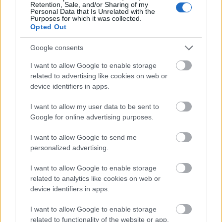
Társaságát, hogy aztán rövid távon tovább passzolja
Retention, Sale, and/or Sharing of my
Personal Data that Is Unrelated with the
az így már 12 megyei napilapot tartalmazó
Purposes for which it was collected.
portfóliót Mészáros Lőrincnek. Egy hete a két megyei
Opted Out
napilapot kiadó…
Google consents
I want to allow Google to enable storage
related to advertising like cookies on web or
device identifiers in apps.
I want to allow my user data to be sent to
Google for online advertising purposes.
I want to allow Google to send me
personalized advertising.
I want to allow Google to enable storage
related to analytics like cookies on web or
device identifiers in apps.
I want to allow Google to enable storage
Biztos, hogy bele kell állni a Fidesz
related to functionality of the website or app.