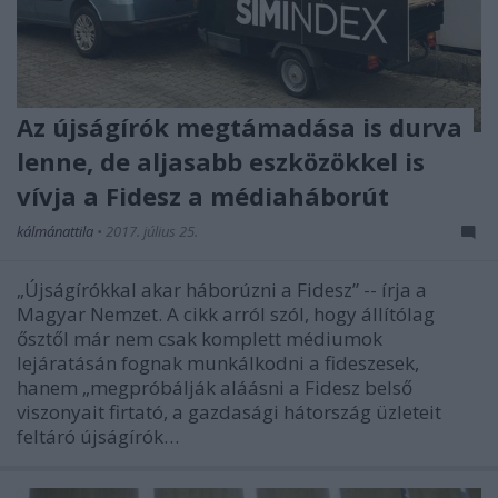
Az újságírók megtámadása is durva
lenne, de aljasabb eszközökkel is
vívja a Fidesz a médiaháborút
kálmánattila
•
2017. július 25.
„Újságírókkal akar háborúzni a Fidesz” -- írja a
Magyar Nemzet. A cikk arról szól, hogy állítólag
ősztől már nem csak komplett médiumok
lejáratásán fognak munkálkodni a fideszesek,
hanem „megpróbálják aláásni a Fidesz belső
viszonyait firtató, a gazdasági hátország üzleteit
feltáró újságírók…