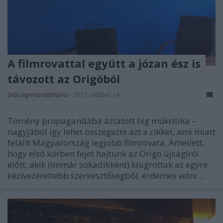
A filmrovattal együtt a józan ész is
távozott az Origóból
DiószegiHorváthNóra
•
2017. október 14.
Tömény propagandába áztatott híg műkritika –
nagyjából így lehet összegezni azt a cikket, ami miatt
felállt Magyarország legjobb filmrovata. Amellett,
hogy első körben fejet hajtunk az Origo újságírói
előtt, akik (immár sokadikként) kiugrottak az egyre
kézivezéreltebb szerkesztőségből, érdemes vetni…