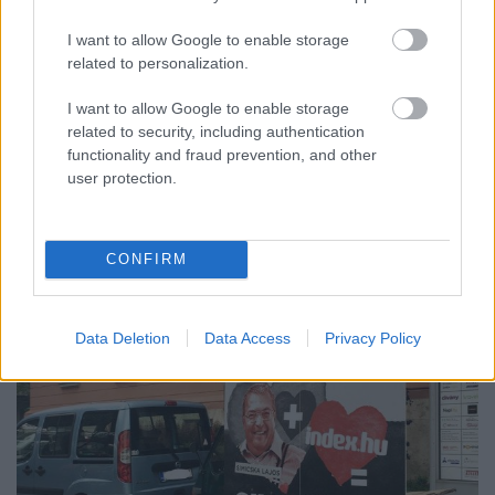
médiát támadó szócséplésébe?
I want to allow Google to enable storage
JámborAndrás
•
2017. július 28.
related to personalization.
Tusványoson Orbán Viktor bejelentette a Fidesztől
I want to allow Google to enable storage
független média elleni támadást, a szájkarate pedig
related to security, including authentication
rögtön be is indult. Úgy tűnik, a támadás célpontja a
functionality and fraud prevention, and other
három legerősebb magyar online portál, az Index, a
user protection.
24.hu és a 444.hu. De tévednek azok, akik szerint ez
csupán verbális támadás. Most még csak…
CONFIRM
Data Deletion
Data Access
Privacy Policy