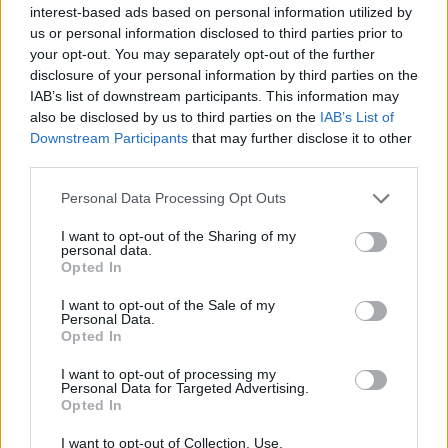
interest-based ads based on personal information utilized by
us or personal information disclosed to third parties prior to
your opt-out. You may separately opt-out of the further
disclosure of your personal information by third parties on the
IAB’s list of downstream participants. This information may
also be disclosed by us to third parties on the
IAB’s List of
Downstream Participants
that may further disclose it to other
third parties.
Please note that this website/app uses one or more Google
Personal Data Processing Opt Outs
services and may gather and store information including but
not limited to your visit or usage behaviour. You may click to
I want to opt-out of the Sharing of my
personal data.
grant or deny consent to Google and its third-party tags to
Opted In
Egyetlen év alatt felfalta a teljes
use your data for below specified purposes in below Google
consent section.
megyei lappiacot a Fidesz!
I want to opt-out of the Sale of my
Personal Data.
Opted In
JámborAndrás
•
2017. július 31.
I want to opt-out of processing my
Tavaly nyáron a Mediaworks még a stróman
Personal Data for Targeted Advertising.
Opted In
Heinrich Pecina irányítása alatt vásárolta meg a
négy megyei napilapot tulajdonló Pannon Lapok
I want to opt-out of Collection, Use,