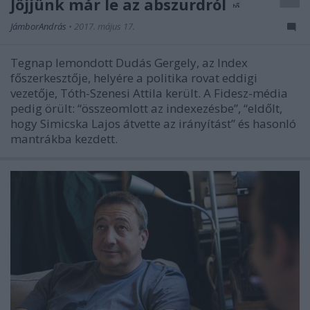
Jöjjünk már le az abszurdról
JámborAndrás
•
2017. május 17.
Tegnap lemondott Dudás Gergely, az Index
főszerkesztője, helyére a politika rovat eddigi
vezetője, Tóth-Szenesi Attila került. A Fidesz-média
pedig örült: “összeomlott az indexezésbe”, “eldőlt,
hogy Simicska Lajos átvette az irányítást” és hasonló
mantrákba kezdett.