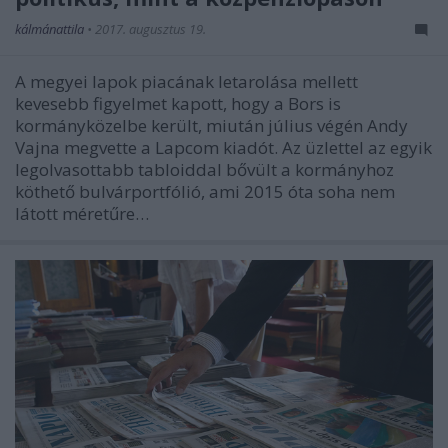
kálmánattila
•
2017. augusztus 19.
A megyei lapok piacának letarolása mellett
kevesebb figyelmet kapott, hogy a Bors is
kormányközelbe került, miután július végén Andy
Vajna megvette a Lapcom kiadót. Az üzlettel az egyik
legolvasottabb tabloiddal bővült a kormányhoz
köthető bulvárportfólió, ami 2015 óta soha nem
látott méretűre…