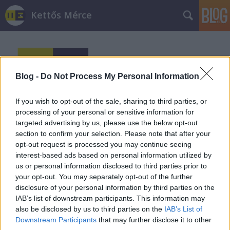
Kettős Mérce
Blog -
Do Not Process My Personal Information
If you wish to opt-out of the sale, sharing to third parties, or
Címkék
»
media
processing of your personal or sensitive information for
targeted advertising by us, please use the below opt-out
section to confirm your selection. Please note that after your
Vinnénk a parlamentet bannerért!
opt-out request is processed you may continue seeing
interest-based ads based on personal information utilized by
JámborAndrás
•
2011. augusztus 18.
us or personal information disclosed to third parties prior to
your opt-out. You may separately opt-out of the further
A Lázár János vezette hódmezővásárhelyi
disclosure of your personal information by third parties on the
önkormányzat a HVG cikke szerint egy 48 millió
IAB’s list of downstream participants. This information may
értékű ingatlant cserélt el bannerekre a General
also be disclosed by us to third parties on the
IAB’s List of
Media internetes oldalain, összesen 600 millió
Downstream Participants
that may further disclose it to other
oldalmegjelenítésre. A helyi városvezetés szerint ez