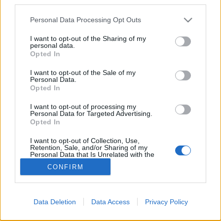
third parties.
egy igen jó üzlet, például a helyi…
Please note that this website/app uses one or more Google
Personal Data Processing Opt Outs
services and may gather and store information including but
Respekt MTV
not limited to your visit or usage behaviour. You may click to
I want to opt-out of the Sharing of my
personal data.
grant or deny consent to Google and its third-party tags to
JámborAndrás
•
2009. június 05.
Opted In
use your data for below specified purposes in below Google
consent section.
I want to opt-out of the Sale of my
Az MTV-n most, ebben a pillanatban az Este cimű
Personal Data.
Opted In
műsor után leadták az összes párt EP kampány
videóit.Két lehetöség van vagy mindegyik fizetett,
I want to opt-out of processing my
vagy az MTV az elmúlt évek legkorrektebb és
Personal Data for Targeted Advertising.
demokratikusabb húzásaként közszolgálati
Opted In
volt.Érdekes elgondolás lenne ezt általánositani…
I want to opt-out of Collection, Use,
Retention, Sale, and/or Sharing of my
Personal Data that Is Unrelated with the
Purposes for which it was collected.
CONFIRM
Opted Out
Google consents
Data Deletion
Data Access
Privacy Policy
I want to allow Google to enable storage
SÜTI BEÁLLÍTÁSOK MÓDOSÍTÁSA
related to advertising like cookies on web or