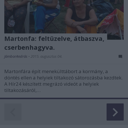
Martonfa: feltüzelve, átbaszva,
cserbenhagyva.
JámborAndrás
•
2015. augusztus 04.
Martonfára épít menekülttábort a kormány, a
döntés ellen a helyiek tiltakozó sátorozásba kezdtek.
A Hír24 készített megrázó videót a helyiek
tiltakozásáról,…