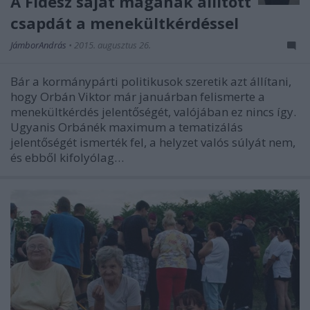
A Fidesz saját magának állított
csapdát a menekültkérdéssel
JámborAndrás
•
2015. augusztus 26.
Bár a kormánypárti politikusok szeretik azt állítani,
hogy Orbán Viktor már januárban felismerte a
menekültkérdés jelentőségét, valójában ez nincs így.
Ugyanis Orbánék maximum a tematizálás
jelentőségét ismerték fel, a helyzet valós súlyát nem,
és ebből kifolyólag…