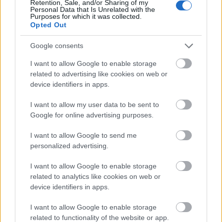
Retention, Sale, and/or Sharing of my
Personal Data that Is Unrelated with the
Fél 12-kor csörgött a telefonom. Egy ismerősöm
Purposes for which it was collected.
Opted Out
telefonált, aki épp Röszkén, a gyűjtőpontnál állt a
határtól pár száz méterre. Ez az a hely, ahol először
Google consents
találkoznak a menekültek a rendőrökkel, és innen
viszik őket a röszkei menekülttáborba regisztrációra.
I want to allow Google to enable storage
Csakhogy a…
related to advertising like cookies on web or
device identifiers in apps.
I want to allow my user data to be sent to
Google for online advertising purposes.
I want to allow Google to send me
personalized advertising.
I want to allow Google to enable storage
related to analytics like cookies on web or
device identifiers in apps.
I want to allow Google to enable storage
related to functionality of the website or app.