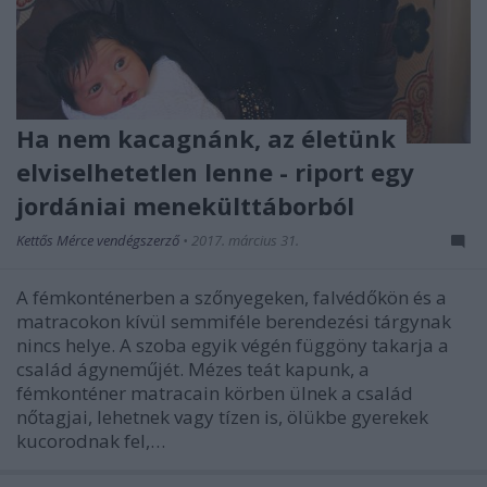
Ha nem kacagnánk, az életünk
elviselhetetlen lenne - riport egy
jordániai menekülttáborból
Kettős Mérce vendégszerző
•
2017. március 31.
A fémkonténerben a szőnyegeken, falvédőkön és a
matracokon kívül semmiféle berendezési tárgynak
nincs helye. A szoba egyik végén függöny takarja a
család ágyneműjét. Mézes teát kapunk, a
fémkonténer matracain körben ülnek a család
nőtagjai, lehetnek vagy tízen is, ölükbe gyerekek
kucorodnak fel,…