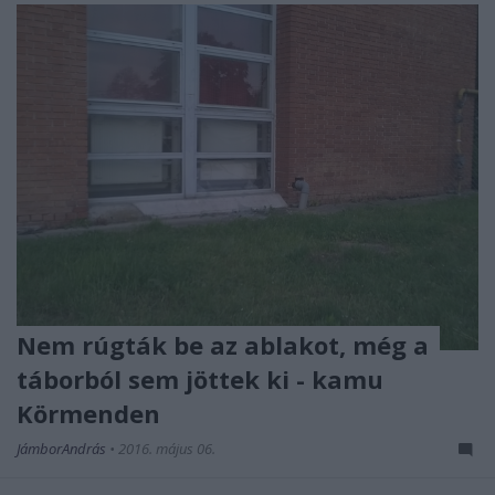
Nem rúgták be az ablakot, még a
táborból sem jöttek ki - kamu
Körmenden
JámborAndrás
•
2016. május 06.