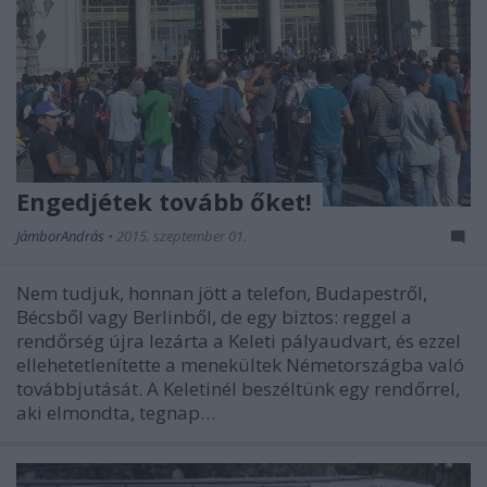
Engedjétek tovább őket!
JámborAndrás
•
2015. szeptember 01.
Nem tudjuk, honnan jött a telefon, Budapestről,
Bécsből vagy Berlinből, de egy biztos: reggel a
rendőrség újra lezárta a Keleti pályaudvart, és ezzel
ellehetetlenítette a menekültek Németországba való
továbbjutását. A Keletinél beszéltünk egy rendőrrel,
aki elmondta, tegnap…