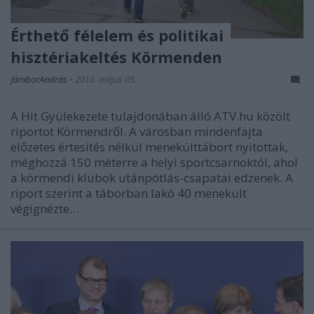
Érthető félelem és politikai
hisztériakeltés Körmenden
JámborAndrás
•
2016. május 05.
A Hit Gyülekezete tulajdonában álló ATV.hu közölt
riportot Körmendről. A városban mindenfajta
előzetes értesítés nélkül menekülttábort nyitottak,
méghozzá 150 méterre a helyi sportcsarnoktól, ahol
a körmendi klubok utánpótlás-csapatai edzenek. A
riport szerint a táborban lakó 40 menekült
végignézte…