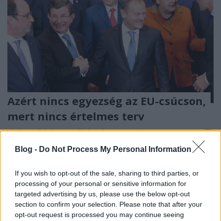
Azért nincs egyezség az EU-csúcson,
mert nincs értelmes terv
Jámbor András és Pap Szilárd István
•
2016. március 08.
Blog -
Do Not Process My Personal Information
A tegnapi EU-csúcs egy bizonyos pontján mindenki
borította az asztalt, az olaszok, a franciák, a
If you wish to opt-out of the sale, sharing to third parties, or
görögök, a ciprusiak és mi, magyarok is. Bár vétó
processing of your personal or sensitive information for
nem volt - mert nem is lehetett a tárgyalások ezen
targeted advertising by us, please use the below opt-out
szakaszában - azért azt láthatjuk, az EU vezetői még
section to confirm your selection. Please note that after your
mindig képtelenek értelmes megoldást szülni a…
opt-out request is processed you may continue seeing