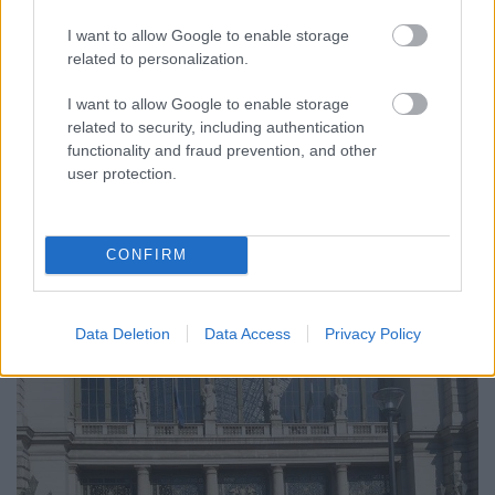
I want to allow Google to enable storage
Káosz és gyalázat a nevünkben,
related to personalization.
szégyenérzet a lelkünkben
I want to allow Google to enable storage
JámborAndrás
•
2015. szeptember 03.
related to security, including authentication
functionality and fraud prevention, and other
user protection.
Magyar vagyok, ezzel nem tudok mit kezdeni, ez
adottság, azonban amit a kormány csinál, az nem
adottság, az döntések sorozata. Amit a kormány
jelenleg csinál, az pedig a féregség csimborasszója.
CONFIRM
Nem tudok mit kezdeni vele, csak fortyog bennem a
düh és a szégyenérzet. Külföldön…
Data Deletion
Data Access
Privacy Policy