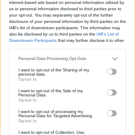
interest-based ads based on personal information utilized by
us or personal information disclosed to third parties prior to
your opt-out. You may separately opt-out of the further
disclosure of your personal information by third parties on the
IAB’s list of downstream participants. This information may
also be disclosed by us to third parties on the
IAB’s List of
Downstream Participants
that may further disclose it to other
third parties.
Please note that this website/app uses one or more Google
Personal Data Processing Opt Outs
services and may gather and store information including but
not limited to your visit or usage behaviour. You may click to
I want to opt-out of the Sharing of my
personal data.
grant or deny consent to Google and its third-party tags to
Opted In
use your data for below specified purposes in below Google
consent section.
I want to opt-out of the Sale of my
Personal Data.
Hagyhat-e a magyar állam éjszaka
Opted In
kihűlni csecsemőket a röszkei
I want to opt-out of processing my
Personal Data for Targeted Advertising.
regisztrációs pontnál?
Opted In
JámborAndrás
•
2015. szeptember 08.
I want to opt-out of Collection, Use,