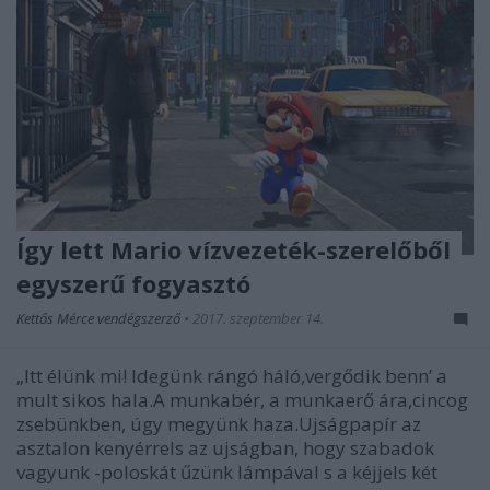
Így lett Mario vízvezeték-szerelőből
egyszerű fogyasztó
Kettős Mérce vendégszerző
•
2017. szeptember 14.
„Itt élünk mi! Idegünk rángó háló,vergődik benn’ a
mult sikos hala.A munkabér, a munkaerő ára,cincog
zsebünkben, úgy megyünk haza.Ujságpapír az
asztalon kenyérrels az ujságban, hogy szabadok
vagyunk -poloskát űzünk lámpával s a kéjjels két