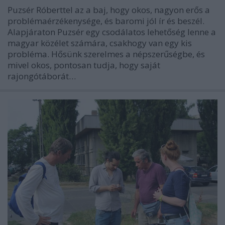
Puzsér Róberttel az a baj, hogy okos, nagyon erős a
problémaérzékenysége, és baromi jól ír és beszél.
Alapjáraton Puzsér egy csodálatos lehetőség lenne a
magyar közélet számára, csakhogy van egy kis
probléma. Hősünk szerelmes a népszerűségbe, és
mivel okos, pontosan tudja, hogy saját
rajongótáborát…