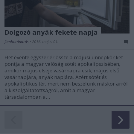
Dolgozó anyák fekete napja
JámborAndrás
•
2016. május 01.
Hét évente egyszer ér össze a májusi ünnepkör két
pontja a magyar valóság sötét apokalipszisében,
amikor május elseje vasárnapra esik, május első
vasárnapjára, anyák napjára. Azért sötét és
apokaliptikus tér, mert nem beszélünk máskor arról
a kiszolgáltatottságról, amit a magyar
társadalomban a…