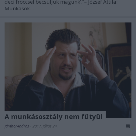
deci fröccsel becsüljük magunk’.”– József Attila:
Munkások…
A munkásosztály nem fütyül
JámborAndrás
•
2017. július 24.