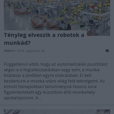
Tényleg elveszik a robotok a
munkád?
KMérce
•
2016. augusztus 06.
Függetlenül attól, hogy az automatizálás pusztítást
végez-e a foglalkoztatásban vagy sem, a munka
kilátásai a jövőben egyre sivárabbak. El kell
kezdenünk a munka utáni világ felé tekintgetni. Az
elmúlt hónapokban tanulmányok hosszú sora
figyelmeztetett egy küszöbön álló munkahely-
apokalipszisre. A…