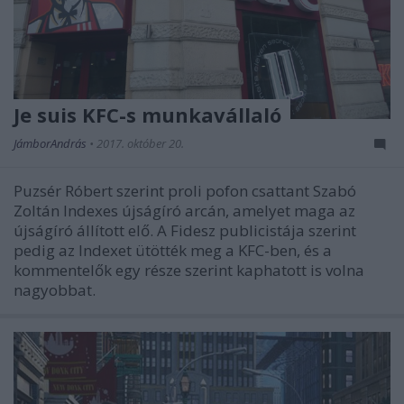
Je suis KFC-s munkavállaló
JámborAndrás
•
2017. október 20.
Puzsér Róbert szerint proli pofon csattant Szabó
Zoltán Indexes újságíró arcán, amelyet maga az
újságíró állított elő. A Fidesz publicistája szerint
pedig az Indexet ütötték meg a KFC-ben, és a
kommentelők egy része szerint kaphatott is volna
nagyobbat.