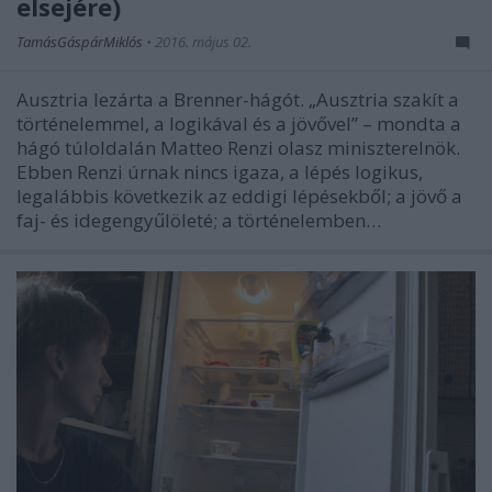
elsejére)
TamásGáspárMiklós
•
2016. május 02.
Ausztria lezárta a Brenner-hágót. „Ausztria szakít a
történelemmel, a logikával és a jövővel” – mondta a
hágó túloldalán Matteo Renzi olasz miniszterelnök.
Ebben Renzi úrnak nincs igaza, a lépés logikus,
legalábbis következik az eddigi lépésekből; a jövő a
faj- és idegengyűlöleté; a történelemben…