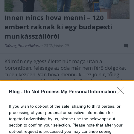
Innen nincs hova menni – 120
embert raknak ki egy budapesti
munkásszállóról
DiószegiHorváthNóra
•
2017. június 29.
Kálmán egy egész életet húz maga után a
bőröndben, felesége az oda már nem férő dolgokat
cipeli kézben. Van hova menniük – ez jó hír, főleg
mert két nappal korábban még fogalmuk sem volt
róla, lesz-e egyáltalán tető a fejük fölött. Az asszony
Blog -
Do Not Process My Personal Information
szeptemberben fog szülni. Nekik szerencséjük volt. A
baj…
If you wish to opt-out of the sale, sharing to third parties, or
processing of your personal or sensitive information for
targeted advertising by us, please use the below opt-out
section to confirm your selection. Please note that after your
opt-out request is processed you may continue seeing