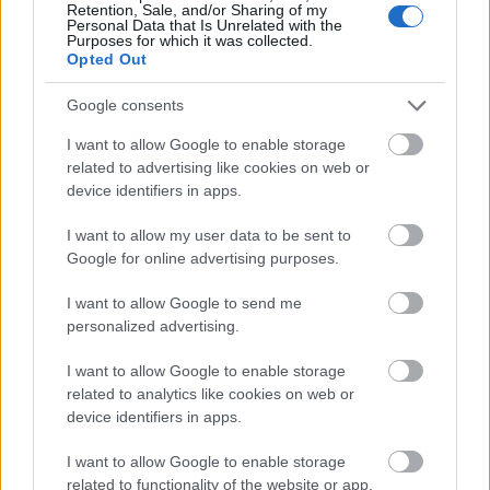
Retention, Sale, and/or Sharing of my
Népszabadságban jelent meg. Ott már nincs hangja
Personal Data that Is Unrelated with the
Purposes for which it was collected.
azoknak, akik egy mindig…
Opted Out
Google consents
I want to allow Google to enable storage
related to advertising like cookies on web or
device identifiers in apps.
I want to allow my user data to be sent to
Google for online advertising purposes.
I want to allow Google to send me
personalized advertising.
I want to allow Google to enable storage
related to analytics like cookies on web or
device identifiers in apps.
Több szempontból blöff, de jobb,
I want to allow Google to enable storage
mint a semmi a kormány
related to functionality of the website or app.