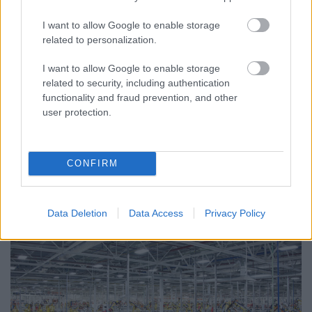
minimálbéremelése
I want to allow Google to enable storage
JámborAndrás
•
2016. november 14.
related to personalization.
Óriási, 15 százalékos minimálbéremelést és
I want to allow Google to enable storage
a garantált szakmunkás bérminimum 25 százalékos
related to security, including authentication
emelését jelentette be a kormány. Ha tényleg
functionality and fraud prevention, and other
megszavazzák, az elsőre hatalmas előrelépésnek
user protection.
hangzik a borzasztó magyar fizetések mellett.
Csakhogy ez bruttó minimálbéremelés, és
Magyarországon adóztatják meg a…
CONFIRM
Data Deletion
Data Access
Privacy Policy