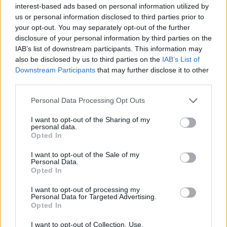
interest-based ads based on personal information utilized by
us or personal information disclosed to third parties prior to
your opt-out. You may separately opt-out of the further
disclosure of your personal information by third parties on the
IAB’s list of downstream participants. This information may
also be disclosed by us to third parties on the
IAB’s List of
Downstream Participants
that may further disclose it to other
third parties.
Please note that this website/app uses one or more Google
Personal Data Processing Opt Outs
services and may gather and store information including but
not limited to your visit or usage behaviour. You may click to
I want to opt-out of the Sharing of my
Május elseje és egy „megtalálandó
personal data.
grant or deny consent to Google and its third-party tags to
Opted In
élet értelme”
use your data for below specified purposes in below Google
consent section.
I want to opt-out of the Sale of my
Kettős Mérce vendégszerző
•
2017. május 01.
Personal Data.
Opted In
Május elseje a munkások – és nem a munka –
I want to opt-out of processing my
ünnepe, a fájdalom emlékezete. Arra a
Personal Data for Targeted Advertising.
kizsákmányolásra emlékezünk, azt éljük meg munka
Opted In
nélkül (már aki), ami még álmában sem hagyja
I want to opt-out of Collection, Use,
békén elszenvedőjét. Tavaly „ez” az írás a