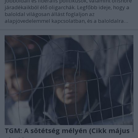
jobboldali és liberális politikusok, valamint offshore
járadékaikból élő oligarchák. Legfőbb ideje, hogy a
baloldal világosan állást foglaljon az
alapjövedelemmel kapcsolatban, és a baloldalra…
TGM: A sötétség mélyén (Cikk május