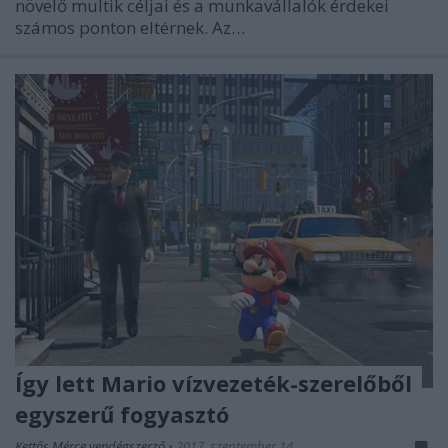
növelő multik céljai és a munkavállalók érdekei
számos ponton eltérnek. Az…
Így lett Mario vízvezeték-szerelőből
egyszerű fogyasztó
Kettős Mérce vendégszerző
•
2017. szeptember 14.