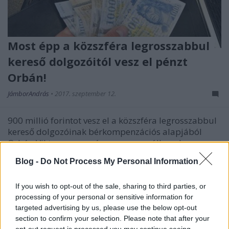
Most épp a közszféra legrosszabbul
kereső dolgozóitól vesz el pénzt
Orbán!
JámborAndrás
•
2017. szeptember 12.
900 millió forintot vesz el a közszféra legrosszabbul
kereső dolgozóinak bérkompenzációs alapjából
Orbán Viktor parancsára a magyar állam, hogy az
összeget az egyházaknak adja. Pedig ha lehet a
Blog -
Do Not Process My Personal Information
dolgozói szegénység által leginkább érintett,
Magyarországon legrosszabbul kereső csoportot
If you wish to opt-out of the sale, sharing to third parties, or
megnevezni,…
processing of your personal or sensitive information for
targeted advertising by us, please use the below opt-out
section to confirm your selection. Please note that after your
opt-out request is processed you may continue seeing