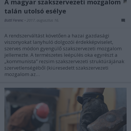
A magyar szakszervezeti mozgalom
talán utolsó esélye
Büttl Ferenc
•
2017. augusztus 16.
A rendszerváltást követően a hazai gazdasági
viszonyokat lanyhuló dolgozói érdekképviselet,
szerves módon gyengülő szakszervezeti mozgalom
jellemezte. A természetes leépülés oka egyrészt a
„kommunista” rezsim szakszervezeti struktúrájának
szervetlenségéből (kiüresedett szakszervezeti
mozgalom az…