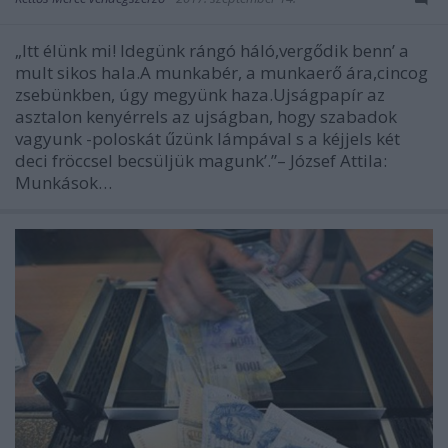
„Itt élünk mi! Idegünk rángó háló,vergődik benn’ a
mult sikos hala.A munkabér, a munkaerő ára,cincog
zsebünkben, úgy megyünk haza.Ujságpapír az
asztalon kenyérrels az ujságban, hogy szabadok
vagyunk -poloskát űzünk lámpával s a kéjjels két
deci fröccsel becsüljük magunk’.”– József Attila:
Munkások…