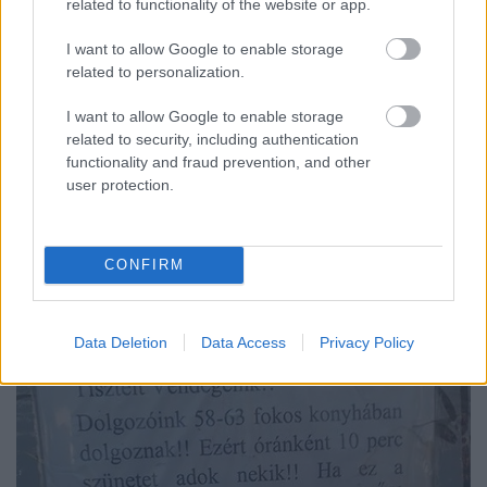
related to functionality of the website or app.
kizsákmányolástól?
I want to allow Google to enable storage
Kettős Mérce vendégszerző
•
2017. szeptember 01.
related to personalization.
Miközben a magyar közvélemény Szijjártó Péter és
I want to allow Google to enable storage
Hollandia csörtéjével volt elfoglalva, kevesebb
related to security, including authentication
figyelem jutott a múlt hét vége másik európai
functionality and fraud prevention, and other
„diplomáciai krízisének”, amely a Várna-Varsó
user protection.
tengelyen jött létre Emmanuel Macron és a lengyel
kormány között. A francia elnök három napos kelet-
európai…
CONFIRM
Data Deletion
Data Access
Privacy Policy