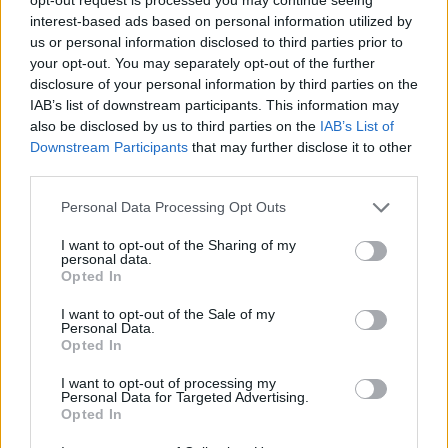
interest-based ads based on personal information utilized by
us or personal information disclosed to third parties prior to
your opt-out. You may separately opt-out of the further
disclosure of your personal information by third parties on the
IAB’s list of downstream participants. This information may
also be disclosed by us to third parties on the
IAB’s List of
Downstream Participants
that may further disclose it to other
third parties.
Please note that this website/app uses one or more Google
Personal Data Processing Opt Outs
services and may gather and store information including but
not limited to your visit or usage behaviour. You may click to
I want to opt-out of the Sharing of my
personal data.
grant or deny consent to Google and its third-party tags to
A sztrájk nem csak a dolgozók,
Opted In
use your data for below specified purposes in below Google
hanem az egész társadalom ügye!
consent section.
I want to opt-out of the Sale of my
Personal Data.
DiószegiHorváthNóra
•
2017. szeptember 08.
Opted In
I want to opt-out of processing my
Van itt egy kis probléma: elfelejtettük, miről szól a
Personal Data for Targeted Advertising.
sztrájk. „Sok annyit sem érdemel, amennyit kap. Így
Opted In
is túl vannak fizetve a semmit tevésért” – na vajon