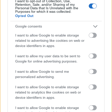
I want to opt-out of Collection, Use,
melyik sztrájkkal foglalkozó cikkünk alatt volt ez
Retention, Sale, and/or Sharing of my
komment? Tulajdonképpen mindegy is, de azért
Personal Data that Is Unrelated with the
Purposes for which it was collected.
elárulom: az önkormányzati dolgozók…
Opted Out
Google consents
I want to allow Google to enable storage
related to advertising like cookies on web or
device identifiers in apps.
I want to allow my user data to be sent to
Google for online advertising purposes.
I want to allow Google to send me
personalized advertising.
I want to allow Google to enable storage
related to analytics like cookies on web or
device identifiers in apps.
Megmentheti-e Emmanuel Macron a
I want to allow Google to enable storage
kelet-európaiakat a