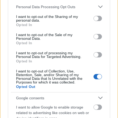
rendszerváltás nem pont úgy megy, ahogy kéne. Jaj
Please note that this website/app uses one or more Google
Personal Data Processing Opt Outs
annak a nemzetnek, amelyik mítoszokra, babonákra
services and may gather and store information including but
és nemzeti…
not limited to your visit or usage behaviour. You may click to
I want to opt-out of the Sharing of my
personal data.
grant or deny consent to Google and its third-party tags to
Opted In
use your data for below specified purposes in below Google
consent section.
I want to opt-out of the Sale of my
Personal Data.
Opted In
I want to opt-out of processing my
Personal Data for Targeted Advertising.
Opted In
I want to opt-out of Collection, Use,
Retention, Sale, and/or Sharing of my
Personal Data that Is Unrelated with the
Purposes for which it was collected.
Opted Out
Google consents
Putyin állami tévéje: CIA-s nácik
I want to allow Google to enable storage
related to advertising like cookies on web or
szervezték az ’56-os forradalmat