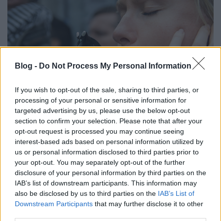
Blog -
Do Not Process My Personal Information
If you wish to opt-out of the sale, sharing to third parties, or
processing of your personal or sensitive information for
targeted advertising by us, please use the below opt-out
section to confirm your selection. Please note that after your
Nemzeti ünnepen nem lehetünk
opt-out request is processed you may continue seeing
csendben
interest-based ads based on personal information utilized by
us or personal information disclosed to third parties prior to
Kapelner Zsolt
•
2016. október 26.
your opt-out. You may separately opt-out of the further
disclosure of your personal information by third parties on the
IAB’s list of downstream participants. This information may
„Minden nemzetnek szüksége van mitológiára, 1956
also be disclosed by us to third parties on the
IAB’s List of
legyen magyar mítosz” – mondta állítólag Antall
Downstream Participants
that may further disclose it to other
József, és ha tényleg mondta, úgy ez volt az a
third parties.
pillanat, amikor nyilvánvalóvá vált, hogy ez a