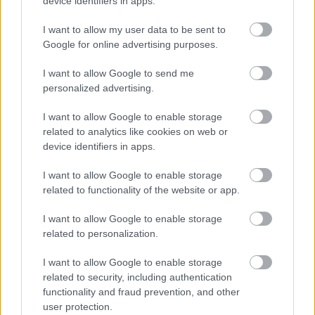
device identifiers in apps.
Kálmán Mihály
•
2016. október 24.
I want to allow my user data to be sent to
Google for online advertising purposes.
Nem csak Boross Péternek jutott eszébe 1956
hatvanadik évfordulóján az amerikai imperialisták
I want to allow Google to send me
gaztetteit felhánytorgatni, de az orosz köztévének is.
personalized advertising.
Maga Dmitrij Kiszeljov, az orosz állami média
igazgatóhelyettese és az állami hírügynökség
I want to allow Google to enable storage
related to analytics like cookies on web or
igazgatója tartott szovjetorosz történelemórát
device identifiers in apps.
hetente…
I want to allow Google to enable storage
related to functionality of the website or app.
I want to allow Google to enable storage
related to personalization.
I want to allow Google to enable storage
related to security, including authentication
functionality and fraud prevention, and other
user protection.