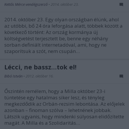
Kettős Mérce vendégszerző
•
2014. október 23.
2014. október 23. Egy olyan országban élünk, ahol
az utóbbi, bő 24 óra leforgása alatt, többek között a
következő történt: Az ország kormánya új
költségvetést terjesztett be, benne egy néhány
sorban definiált internetadóval, ami, hogy ne
szaporítsuk a szót, nem csupán…
Lécci, ne bassz…tok el!
Bibó István
•
2012. október 16.
Őszintén remélem, hogy a Milla október 23-i
tüntetése egy hatalmas siker lesz, és tényleg
megkezdődik az Orbán-rezsim lebontása. Az előjelek
azonban – finoman szólva – lehetnének jobbak.
Látszik ugyanis, hogy mindenki súlyosan elidőzítette
magát. A Milla és a Szolidaritás…