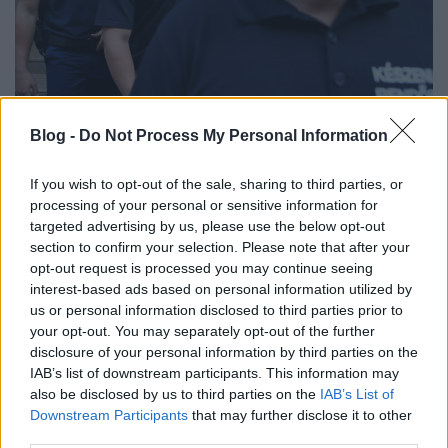
Orbán kilövési engedélyével épül a
Blog -
Do Not Process My Personal Information
pártállam
If you wish to opt-out of the sale, sharing to third parties, or
JámborAndrás
•
2016. október 06.
processing of your personal or sensitive information for
targeted advertising by us, please use the below opt-out
Képzeld el az országot, ahol az államot leuraló és
section to confirm your selection. Please note that after your
híresen korrupt kormánypárt vezetője kiadja az
opt-out request is processed you may continue seeing
utasítást: rá kell szállni a civil szervezetekre. Ezután a
interest-based ads based on personal information utilized by
Központi Ellenőrzési Hivatal, az adóhatóság és a
us or personal information disclosed to third parties prior to
rendőrség is elkezdi ellenőrizni a civileket. Az egyik
your opt-out. You may separately opt-out of the further
legfontosabb civil szervezet vezetőjét…
disclosure of your personal information by third parties on the
IAB’s list of downstream participants. This information may
also be disclosed by us to third parties on the
IAB’s List of
Downstream Participants
that may further disclose it to other
third parties.