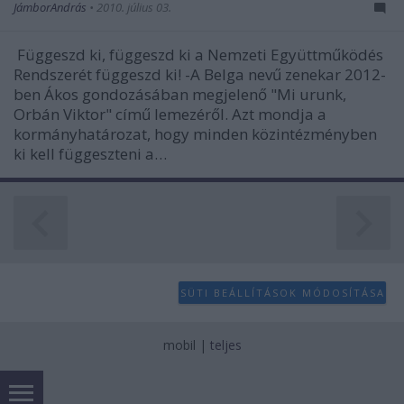
JámborAndrás
•
2010. július 03.
Függeszd ki, függeszd ki a Nemzeti Együttműködés
Rendszerét függeszd ki! -A Belga nevű zenekar 2012-
ben Ákos gondozásában megjelenő "Mi urunk,
Orbán Viktor" című lemezéről. Azt mondja a
kormányhatározat, hogy minden közintézményben
ki kell függeszteni a…
SÜTI BEÁLLÍTÁSOK MÓDOSÍTÁSA
mobil
|
teljes