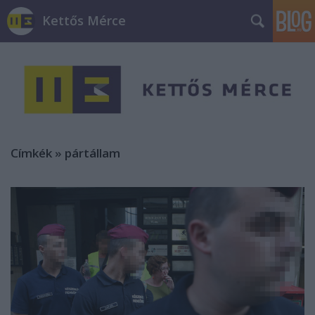
Kettős Mérce
Címkék
»
pártállam