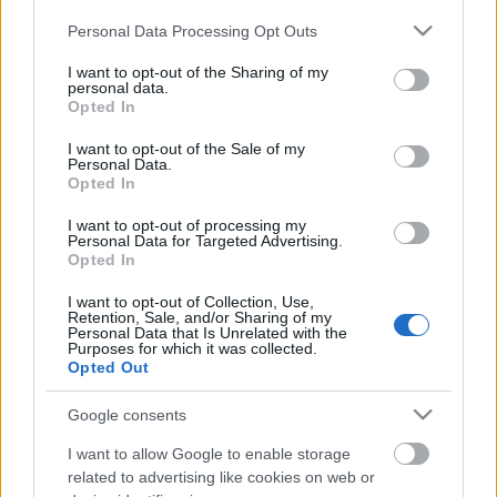
Please note that this website/app uses one or more Google
Personal Data Processing Opt Outs
services and may gather and store information including but
not limited to your visit or usage behaviour. You may click to
I want to opt-out of the Sharing of my
personal data.
grant or deny consent to Google and its third-party tags to
Opted In
use your data for below specified purposes in below Google
consent section.
I want to opt-out of the Sale of my
Personal Data.
Opted In
I want to opt-out of processing my
Personal Data for Targeted Advertising.
Opted In
Az oktatás és az egészségügy
I want to opt-out of Collection, Use,
központosítása maga a pártállam
Retention, Sale, and/or Sharing of my
Personal Data that Is Unrelated with the
kiépítése
Purposes for which it was collected.
Opted Out
JámborAndrás
•
2016. június 16.
Google consents
Miközben a korrupció kapcsán az állami milliárdok -
I want to allow Google to enable storage
mint például az MNB pénzeinek a Fidesz céljaira
related to advertising like cookies on web or