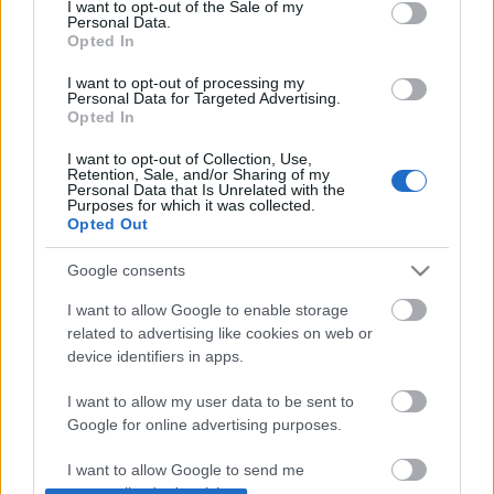
I want to opt-out of the Sale of my
Personal Data.
Opted In
I want to opt-out of processing my
Personal Data for Targeted Advertising.
Opted In
I want to opt-out of Collection, Use,
Retention, Sale, and/or Sharing of my
Personal Data that Is Unrelated with the
Purposes for which it was collected.
Opted Out
Google consents
A politika, az ideológiák és a pártok
I want to allow Google to enable storage
védelmében
related to advertising like cookies on web or
AVarosMindenkie
•
2017. július 19.
device identifiers in apps.
I want to allow my user data to be sent to
A magyarországi politikai kultúrát, a közbeszédet és
Google for online advertising purposes.
a „civil kezdeményezések” politikai
önmeghatározását két egymással összefüggő súlyos
I want to allow Google to send me
félreértés terheli. Az egyik „a politika” azonosítása
personalized advertising.