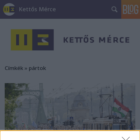
Kettős Mérce
Címkék
»
pártok