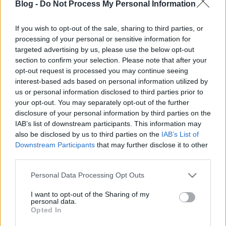
Blog -
Do Not Process My Personal Information
If you wish to opt-out of the sale, sharing to third parties, or
processing of your personal or sensitive information for
targeted advertising by us, please use the below opt-out
section to confirm your selection. Please note that after your
Adjatok nekünk hitet, hogy ne
opt-out request is processed you may continue seeing
legyen rémálom 2018 után!
interest-based ads based on personal information utilized by
us or personal information disclosed to third parties prior to
JámborAndrás
•
2017. augusztus 28.
your opt-out. You may separately opt-out of the further
disclosure of your personal information by third parties on the
Vagyunk mi körülbelül nyolcszázezren. Itt ülünk
IAB’s list of downstream participants. This information may
ebben az országban, és évről-évre veszítjük el a hitet
also be disclosed by us to third parties on the
IAB’s List of
benne. Félünk mi lesz, ha mi vagy a szeretteink
Downstream Participants
that may further disclose it to other
kórházba kerülnek, remegünk, milyen iskolába kerül
third parties.
a gyerekünk, zokogunk az agymosástól. Mi már nem
Please note that this website/app uses one or more Google
Personal Data Processing Opt Outs
várunk megváltást, nem várunk csodaszert, csak a…
services and may gather and store information including but
not limited to your visit or usage behaviour. You may click to
I want to opt-out of the Sharing of my
personal data.
grant or deny consent to Google and its third-party tags to
Opted In
use your data for below specified purposes in below Google
consent section.