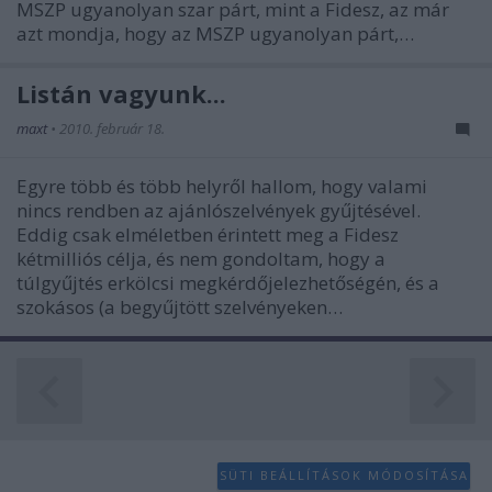
MSZP ugyanolyan szar párt, mint a Fidesz, az már
azt mondja, hogy az MSZP ugyanolyan párt,…
Listán vagyunk...
maxt
•
2010. február 18.
Egyre több és több helyről hallom, hogy valami
nincs rendben az ajánlószelvények gyűjtésével.
Eddig csak elméletben érintett meg a Fidesz
kétmilliós célja, és nem gondoltam, hogy a
túlgyűjtés erkölcsi megkérdőjelezhetőségén, és a
szokásos (a begyűjtött szelvényeken…
SÜTI BEÁLLÍTÁSOK MÓDOSÍTÁSA