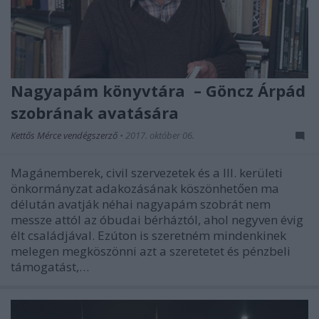
Nagyapám könyvtára – Göncz Árpád
szobrának avatására
Kettős Mérce vendégszerző
•
2017. október 06.
Magánemberek, civil szervezetek és a III. kerületi
önkormányzat adakozásának köszönhetően ma
délután avatják néhai nagyapám szobrát nem
messze attól az óbudai bérháztól, ahol negyven évig
élt családjával. Ezúton is szeretném mindenkinek
melegen megköszönni azt a szeretetet és pénzbeli
támogatást,…