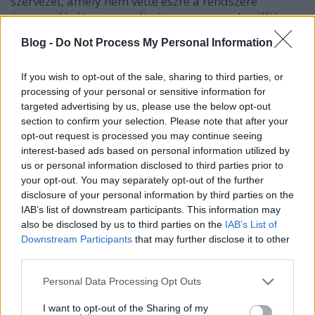
szervezet, amely nem vette észre a rendszere
összeomlását, vagy pedig én meg az a sok millió
honfitársam, akik azt hittük, hogy a rendszer
Blog -
Do Not Process My Personal Information
valóban összeomlott? - Kőszeg Ferenc a
Népszabadságban A Momentum előszedte az
ügynökakták kérdését, jól is…
If you wish to opt-out of the sale, sharing to third parties, or
processing of your personal or sensitive information for
targeted advertising by us, please use the below opt-out
section to confirm your selection. Please note that after your
opt-out request is processed you may continue seeing
interest-based ads based on personal information utilized by
us or personal information disclosed to third parties prior to
your opt-out. You may separately opt-out of the further
disclosure of your personal information by third parties on the
IAB’s list of downstream participants. This information may
also be disclosed by us to third parties on the
IAB’s List of
Downstream Participants
that may further disclose it to other
third parties.
Please note that this website/app uses one or more Google
Personal Data Processing Opt Outs
services and may gather and store information including but
not limited to your visit or usage behaviour. You may click to
I want to opt-out of the Sharing of my