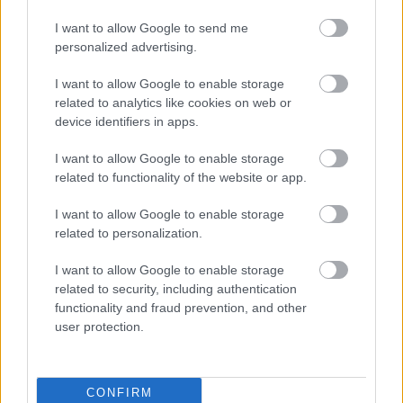
szükségességéről. A kiáltványt neves értelmiségiek,
írók, tudományos kutatók, közéleti személyiségek
I want to allow Google to send me
sora írta alá. De megalakult Bajnai Alapítványa,
personalized advertising.
egyesülete is. Én…
I want to allow Google to enable storage
related to analytics like cookies on web or
A Fidesz megint eltussolja az
device identifiers in apps.
ügynökügyet
I want to allow Google to enable storage
JámborAndrás
•
2012. június 08.
related to functionality of the website or app.
Előbb elfelejtette a határidőig felállítani, majd
I want to allow Google to enable storage
bejelentették nem is lesz ilyen, most pedig az
related to personalization.
ügynökatkák nyilvánosságának legnagyobb
I want to allow Google to enable storage
ellenfelét rakná a Nemzeti Emlékezet Bizottságának
related to security, including authentication
élére a Fidesz. Boross Péter lesz a Nemzeti Emlékezet
functionality and fraud prevention, and other
bizottságának elnöke a Magyar…
user protection.
A kulcsszó: rendszerváltás
JámborAndrás
•
2012. június 01.
CONFIRM