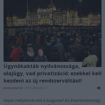
Ügynökakták nyilvánossága,
olajügy, vad privatizáció: ezekkel kell
kezdeni az új rendszerváltást!
JámborAndrás
•
2017. február 27.
Vajon melyikünk volt a bugyuta? Az állambiztonsági