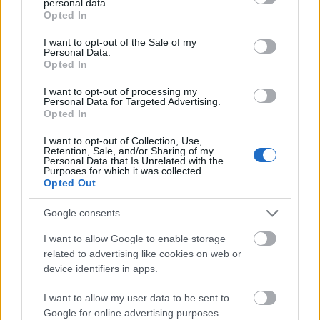
personal data.
grant or deny consent to Google and its third-party tags to
A mozdulatlan örökmozgó - Tíz éve
Opted In
use your data for below specified purposes in below Google
halt meg Eörsi István
consent section.
I want to opt-out of the Sale of my
Personal Data.
Kettős Mérce vendégszerző
•
2015. december 26.
Opted In
I want to opt-out of processing my
Eörsi István a rendszerváltás utáni közélet egy olyan
Personal Data for Targeted Advertising.
alakja volt, aki a kezdetektől szkeptikus maradt a
Opted In
hurráoptimizmussal fogadott piacgazdasággal
I want to opt-out of Collection, Use,
szemben, és próbálta megóvni a szocializmus
Retention, Sale, and/or Sharing of my
gondolatának azon elemeit, melyek
Personal Data that Is Unrelated with the
Purposes for which it was collected.
elengedhetetlenek egy valódi demokrácia és
Opted Out
szolidáris…
Google consents
Kemény, ez a csapat kemény
I want to allow Google to enable storage
JámborAndrás
•
2012. október 21.
related to advertising like cookies on web or
device identifiers in apps.
A Népszabadság egy petíciót tett közé Orbán
I want to allow my user data to be sent to
elűzésének fontosságáról, az ellenzéki összefogás
Google for online advertising purposes.