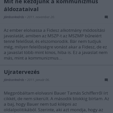
Mit ne kezdjünk a kommunizmus
áldozataival
JámborAndrás
•
2011. november 20.
Az ember elolvassa a Fidesz alkotmány módosítási
javaslatát, amiben az MSZP-t az MSZMP bűneiért
tenné felelőssé, és elszomorodik. Bár nem tudjuk
még, milyen felelősségre vonást akar a Fidesz, de ez
a javaslat több mint kínos, hiba is. Ez a javaslat nem
más, mint a kommunizmus…
Újratervezés
JámborAndrás
•
2011. január 06.
Megpróbáltam elolvasni Bauer Tamás Schifferről írt
cikkét, de nem sikerült. A második blokkig bírtam. Az
a baj, hogy Bauer nem tud kilépni az
oldalpolitikából. Szerinte, aki azt mondja, hogy az