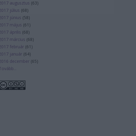
2017 augusztus
(
63
)
2017 július
(
68
)
2017 június
(
58
)
2017 május
(
61
)
2017 április
(
68
)
2017 március
(
68
)
2017 február
(
61
)
2017 január
(
64
)
2016 december
(
65
)
Tovább
...