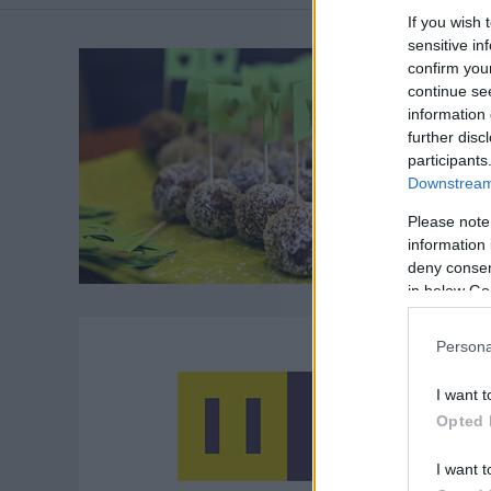
If you wish 
sensitive in
confirm you
continue se
information 
further disc
participants
Downstream 
Please note
information 
deny consent
in below Go
Persona
I want t
Opted 
I want t