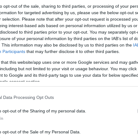
to opt-out of the sale, sharing to third parties, or processing of your per
formation for targeted advertising by us, please use the below opt-out s
LEHET MÁS A PÁRTSZAKADÁS?
r selection. Please note that after your opt-out request is processed y
eing interest-based ads based on personal information utilized by us or
Tegnap az LMP kongresszusán két komoly politikai
disclosed to third parties prior to your opt-out. You may separately opt-
dilemma feszült egymásnak, két elfogadható politikai
losure of your personal information by third parties on the IAB’s list of
alternatíva. Ma minden valószínűség szerint a tegnapi
. This information may also be disclosed by us to third parties on the
IA
és a novemberi kongresszuson alulmaradó Párbeszéd
Participants
that may further disclose it to other third parties.
Magyarországért platform tagjai bejelentik a...
 that this website/app uses one or more Google services and may gath
ORBÁN
FIDESZ
KARÁCSONY
including but not limited to your visit or usage behaviour. You may click 
JÁMBORANDRÁS
2013. 01. 27.
TOVÁBB →
 to Google and its third-party tags to use your data for below specifi
ogle consent section.
NEMZETI ELFELEJTÉS BIZOTTSÁGA
l Data Processing Opt Outs
Az ember sok mindent felejt el, megvenni a tejet a
boltban, jegyet lyukasztani, magával vinni a telefonját.
o opt-out of the Sharing of my personal data.
De nem felejt el egy olyan törvényjavaslatot benyújtani,
In
amit az egész ország előtt megígért, főleg nem úgy,
hogy az egyik legfontosabb választási ígéretét felejti...
o opt-out of the Sale of my Personal Data.