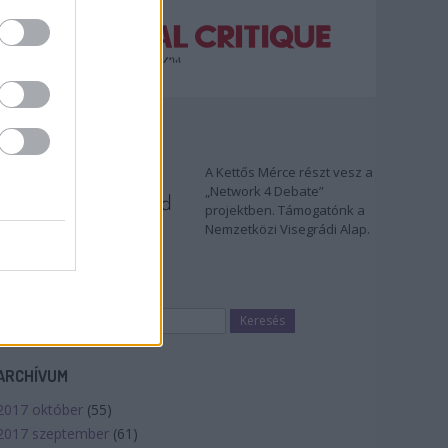
TÁMOGATÓNK
A Kettős Mérce részt vesz a
„Network 4 Debate”
projektben. Támogatónk a
Nemzetközi Visegrádi Alap.
KERESÉS
ARCHÍVUM
2017 október
(
55
)
2017 szeptember
(
61
)