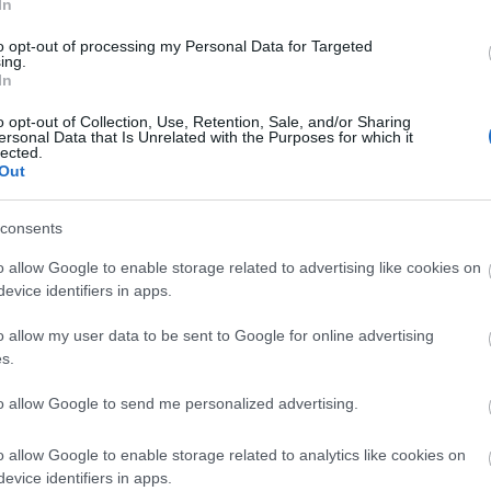
In
FIDESZ
LÁZÁR
ÁLLAMBIZTONSÁG
JÁMBORANDRÁS
2012. 05. 19.
TOVÁBB →
to opt-out of processing my Personal Data for Targeted
ing.
In
SZAKSZERVEZETI ÉLŐLÁNC A PARLAMENT ELÖTT
o opt-out of Collection, Use, Retention, Sale, and/or Sharing
ersonal Data that Is Unrelated with the Purposes for which it
Ma 4 nagy szakszervezeti konföderáció tüntetett a
lected.
Out
parlament előtt, langyos kezdéssel, de elindult a forró
ősz! Tíz óra körül még csak pár száz ember lézengett a
Kossuth téren, de 11-kor már majdnem teljes
consents
létszámban, 3000 szakszervezeti aktivista és...
o allow Google to enable storage related to advertising like cookies on
MSZP
FIDESZ
KDNP
evice identifiers in apps.
JÁMBORANDRÁS
2011. 09. 12.
TOVÁBB →
o allow my user data to be sent to Google for online advertising
s.
KÜLPOLITIKAI TÖRÉSVONAL A FIDESZEN BELÜL?
to allow Google to send me personalized advertising.
Schiffer András ma újra elővette a Kínai delegáció itt
tartózkodása alatt történt rendőri jogsértéseket, és azt
o allow Google to enable storage related to analytics like cookies on
kérdezte a kormánytól, magától cselekedett-e a
evice identifiers in apps.
rendőrség vagy utasítást kapott, azt teszi ebben az