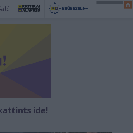
ajtó
kattints ide!