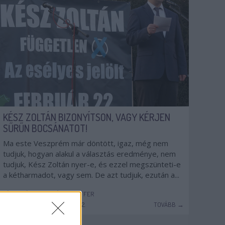
KÉSZ ZOLTÁN BIZONYÍTSON, VAGY KÉRJEN
SŰRŰN BOCSÁNATOT!
Ma este Veszprém már döntött, igaz, még nem
tudjuk, hogyan alakul a választás eredménye, nem
tudjuk, Kész Zoltán nyer-e, és ezzel megszünteti-e
a kétharmadot, vagy sem. De azt tudjuk, ezután a...
VÁLASZTÁS
VESZPRÉM
SCHIFFER
JÁMBORANDRÁS
2015. 02. 22.
TOVÁBB →