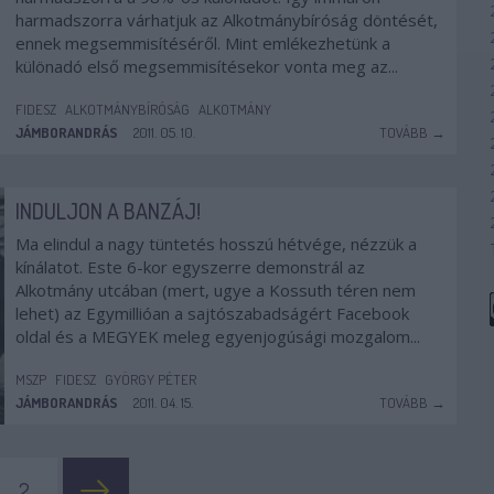
harmadszorra várhatjuk az Alkotmánybíróság döntését,
ennek megsemmisítéséről. Mint emlékezhetünk a
különadó első megsemmisítésekor vonta meg az...
FIDESZ
ALKOTMÁNYBÍRÓSÁG
ALKOTMÁNY
JÁMBORANDRÁS
2011. 05. 10.
TOVÁBB →
INDULJON A BANZÁJ!
Ma elindul a nagy tüntetés hosszú hétvége, nézzük a
kínálatot. Este 6-kor egyszerre demonstrál az
Alkotmány utcában (mert, ugye a Kossuth téren nem
lehet) az Egymillióan a sajtószabadságért Facebook
oldal és a MEGYEK meleg egyenjogúsági mozgalom...
MSZP
FIDESZ
GYÖRGY PÉTER
JÁMBORANDRÁS
2011. 04. 15.
TOVÁBB →
2