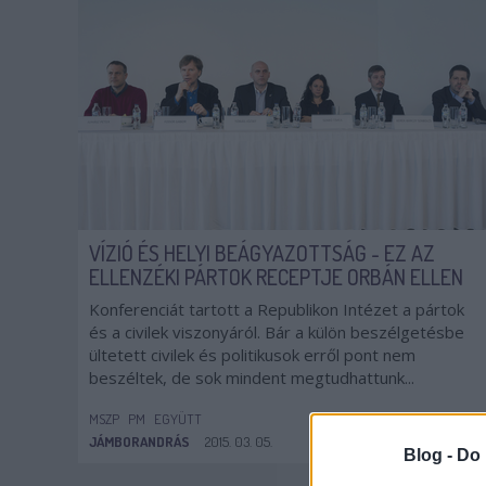
VÍZIÓ ÉS HELYI BEÁGYAZOTTSÁG - EZ AZ
ELLENZÉKI PÁRTOK RECEPTJE ORBÁN ELLEN
Konferenciát tartott a Republikon Intézet a pártok
és a civilek viszonyáról. Bár a külön beszélgetésbe
ültetett civilek és politikusok erről pont nem
beszéltek, de sok mindent megtudhattunk...
MSZP
PM
EGYÜTT
JÁMBORANDRÁS
2015. 03. 05.
TOVÁBB →
Blog -
Do 