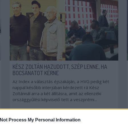
KÉSZ ZOLTÁN HAZUDOTT, SZÉP LENNE, HA
BOCSÁNATOT KÉRNE
Az Index a választás éjszakáján, a HVG pedig két
nappal később interjúban kérdezett rá Kész
Zoltánnál arra a két állításra, amit az ellenzéki
országgyűlési képviselő tett a veszprémi...
SCHIFFER
LMP
FIDESZ
KETTŐS MÉRCE VENDÉGSZERZŐ
2015. 02. 24.
TOVÁBB →
Not Process My Personal Information