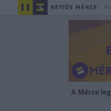
Mu
A Mérce legú