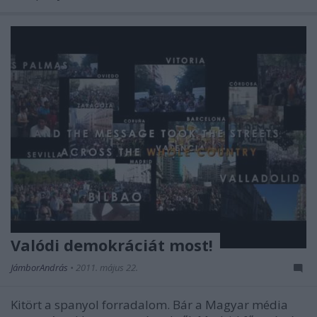
Valódi demokráciát most!
JámborAndrás
•
2011. május 22.
Kitört a spanyol forradalom. Bár a Magyar média