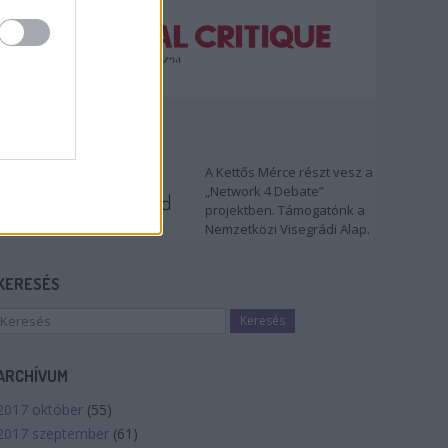
TÁMOGATÓNK
A Kettős Mérce részt vesz a
„Network 4 Debate”
projektben. Támogatónk a
Nemzetközi Visegrádi Alap.
KERESÉS
ARCHÍVUM
2017 október
(
55
)
2017 szeptember
(
61
)