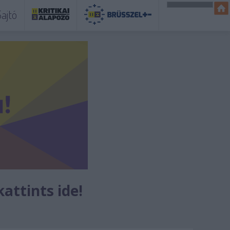
ajtó
kattints ide!