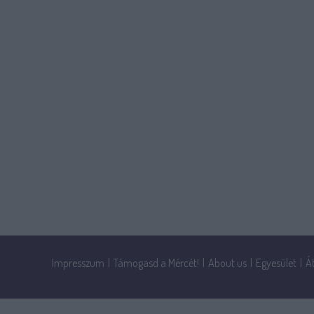
Impresszum
|
Támogasd a Mércét!
|
About us
|
Egyesület
|
Á