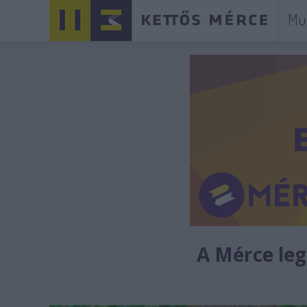
Mu
A Mérce legú