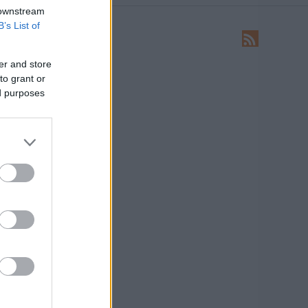
 downstream
B’s List of
LEÍRÁS
Ide írhatsz levelet nekünk!
er and store
to grant or
HIRDETÉS
ed purposes