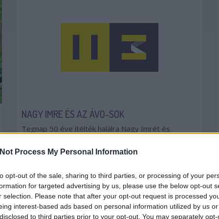
NAGY IMRE ÉS AZ ÁVO-SOK
Tegnap 50 éve ítélték halálra Nagy Imrét és
mártírtársait, 19 éve temették újra őket, és ezen a
napon halt meg Kádár János. De ami nem változik:
Not Process My Personal Information
még mindig ugyanazok züllesztik a hatalmat, mint
akkor, akik először nyilasok voltak, aztán ávósok...
to opt-out of the sale, sharing to third parties, or processing of your per
formation for targeted advertising by us, please use the below opt-out s
ÁRPÁDSÁV
SZÁNALOM
SZÉLSŐKÖZÉP
r selection. Please note that after your opt-out request is processed y
JÁMBORANDRÁS
2008. 06. 16.
TOVÁBB →
eing interest-based ads based on personal information utilized by us or
disclosed to third parties prior to your opt-out. You may separately opt-