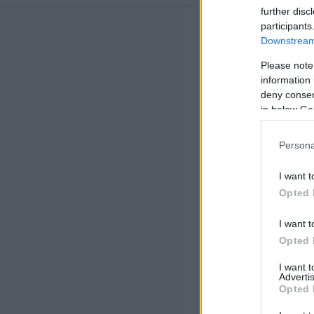
further disc
participants
Downstream 
Please note
information 
deny consent
in below Go
Persona
I want t
Opted 
I want t
Opted 
I want 
Advertis
Opted 