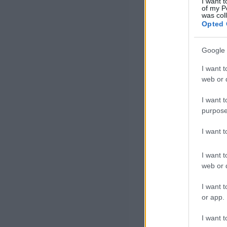
I want t
of my P
was col
Opted 
Google 
I want t
web or d
I want t
purpose
I want 
I want t
web or d
I want t
or app.
I want t