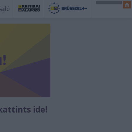
ajtó
kattints ide!