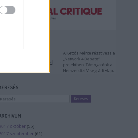
TÁMOGATÓNK
A Kettős Mérce részt vesz a
„Network 4 Debate”
projektben. Támogatónk a
Nemzetközi Visegrádi Alap.
KERESÉS
ARCHÍVUM
2017 október
(
55
)
2017 szeptember
(
61
)