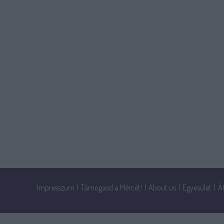
Impresszum
|
Támogasd a Mércét!
|
About us
|
Egyesület
|
Á