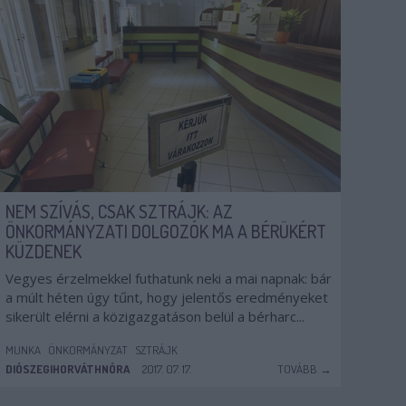
NEM SZÍVÁS, CSAK SZTRÁJK: AZ
ÖNKORMÁNYZATI DOLGOZÓK MA A BÉRÜKÉRT
KÜZDENEK
Vegyes érzelmekkel futhatunk neki a mai napnak: bár
a múlt héten úgy tűnt, hogy jelentős eredményeket
sikerült elérni a közigazgatáson belül a bérharc...
MUNKA
ÖNKORMÁNYZAT
SZTRÁJK
DIÓSZEGIHORVÁTHNÓRA
2017. 07. 17.
TOVÁBB →