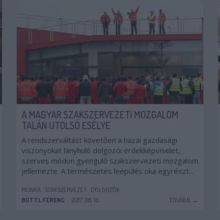
A MAGYAR SZAKSZERVEZETI MOZGALOM
TALÁN UTOLSÓ ESÉLYE
A rendszerváltást követően a hazai gazdasági
viszonyokat lanyhuló dolgozói érdekképviselet,
szerves módon gyengülő szakszervezeti mozgalom
jellemezte. A természetes leépülés oka egyrészt...
MUNKA
SZAKSZERVEZET
DOLGOZÓK
BÜTTL FERENC
2017. 08. 16.
TOVÁBB →