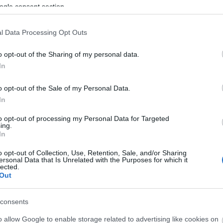
ogle consent section.
ORIGO
TÜNTETÉS
EGÉSZSÉGÜGY
JÁMBORANDRÁS
2017. 05. 18.
TOVÁBB →
l Data Processing Opt Outs
MIKÖZBEN SOROST ÜTI A KORMÁNY, ELVENNÉ A
o opt-out of the Sharing of my personal data.
DOLGOZÓK PIHENŐIDEJÉT
In
Orbán Viktor most is szavakban harcol a Nyugattal. Meg
o opt-out of the Sale of my Personal Data.
Soros Györggyel, meg a nagytőkével, meg mindenkivel.
Mindeközben suttyomban benyújtanak egy olyan
In
törvénytervezetet, amellyel három évre nő a...
to opt-out of processing my Personal Data for Targeted
ing.
MULTI
MUNKAJOG
SZAKSZERVEZET
In
JÁMBORANDRÁS
2017. 04. 19.
TOVÁBB →
o opt-out of Collection, Use, Retention, Sale, and/or Sharing
ersonal Data that Is Unrelated with the Purposes for which it
lected.
A KATASZTRÓFAVÉDELEM NEM TÖRŐDIK AZ
Out
EMBERI ÉLETEKKEL?
Mire jó egy közmunkás? Mielőtt bárki azt gondolná, hogy
consents
ez valami rosszízű tréfa kezdete, gondoljuk végig, mi
o allow Google to enable storage related to advertising like cookies on
mindent akartak már csinálni a közmunkásokból... Most