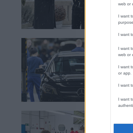
web or d
I want t
purpose
I want 
I want t
web or d
I want t
or app.
I want t
I want t
authenti