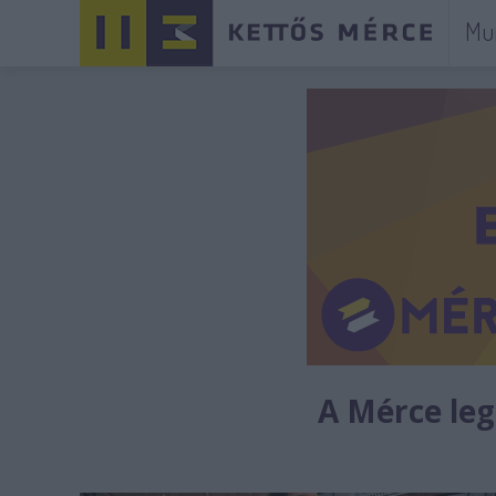
Mu
A Mérce legú