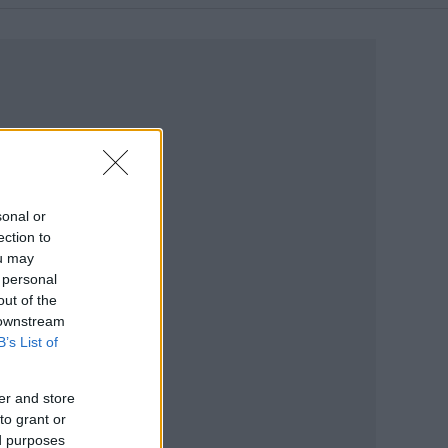
sonal or
ection to
ou may
 personal
out of the
 downstream
B’s List of
er and store
to grant or
ed purposes