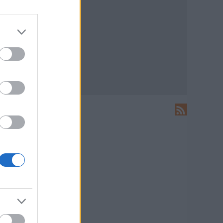
LEÍRÁS
Ide írhatsz levelet nekünk!
HIRDETÉS