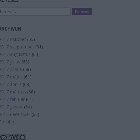
KERESÉS
ARCHÍVUM
2017 október
(
55
)
2017 szeptember
(
61
)
2017 augusztus
(
63
)
2017 július
(
68
)
2017 június
(
58
)
2017 május
(
61
)
2017 április
(
68
)
2017 március
(
68
)
2017 február
(
61
)
2017 január
(
64
)
2016 december
(
65
)
Tovább
...