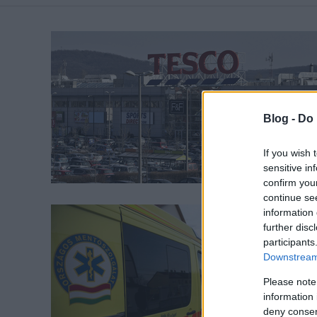
Blog -
Do 
If you wish 
sensitive in
confirm you
continue se
information 
further disc
participants
Downstream 
Please note
information 
deny consent