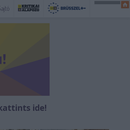
ajtó
kattints ide!