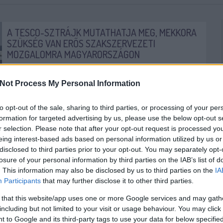
A TESCO-SZTRÁJK MUTATHATJA MEG, MEKKORA
SZÜKSÉG VAN ERŐS SZAKSZERVEZETI
MOZGALOMRA MAGYARORSZÁGON
Az elmúlt időszak sztrájkeseményei nem véletlenek, a
gazdasági és munkaügyi helyzet folyamatos romlása
Not Process My Personal Information
egyre növeli a feszültséget a munkahelyeken. Amíg a...
to opt-out of the sale, sharing to third parties, or processing of your per
MUNKA
SZTRÁJK
MUNKAJOG
formation for targeted advertising by us, please use the below opt-out s
KETTŐS MÉRCE VENDÉGSZERZŐ
2017. 06. 12.
TOVÁBB →
r selection. Please note that after your opt-out request is processed y
eing interest-based ads based on personal information utilized by us or
disclosed to third parties prior to your opt-out. You may separately opt-
„CSAK A PÉNZT AKARJÁK” - MOST A
losure of your personal information by third parties on the IAB’s list of
MENTŐSÖKRŐL ÍRT LEJÁRATÓ CIKKET AZ ORIGO
. This information may also be disclosed by us to third parties on the
IA
ÉS A FIDESZ PROPAGANDAGÉPEZETE
Participants
that may further disclose it to other third parties.
Május 31-re a mentősök egyik szakszervezete
 that this website/app uses one or more Google services and may gath
tüntetést hívott össze Elég volt címmel. Az ok egyszerű:
including but not limited to your visit or usage behaviour. You may click 
bár a kormányzat és a mentőszolgálat 60 százalékos...
 to Google and its third-party tags to use your data for below specifi