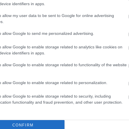
evice identifiers in apps.
éppen kéményseprőt. Késői, kapkodó megoldás lenne...
o allow my user data to be sent to Google for online advertising
SZAKSZERVEZET
KÖZMUNKA
FŰTÉS
s.
DIÓSZEGIHORVÁTHNÓRA
2017. 01. 13.
TOVÁBB →
to allow Google to send me personalized advertising.
IZMOSODIK A SZAKSZERVEZETI MOZGALOM?
o allow Google to enable storage related to analytics like cookies on
A kecskeméti Mercedes gyár a magyar gazdaság egyik
evice identifiers in apps.
legerősebb szereplője. Hasonló nagyságrendű,
gazdaságilag autonóm, azaz a magyar politikai és
o allow Google to enable storage related to functionality of the website
gazdasági elittől független cég nem sok van az
országban.
o allow Google to enable storage related to personalization.
SZTRÁJK
SZAKSZERVEZET
MAGYARORSZÁG
KALMARSZILARD
2016. 12. 05.
TOVÁBB →
o allow Google to enable storage related to security, including
cation functionality and fraud prevention, and other user protection.
NEM VENDÉGMUNKÁSOK, NORMÁLIS FIZETÉSEK
KELLENEK
CONFIRM
A hazai munkaerő negyedszázaddal ezelőtt európai