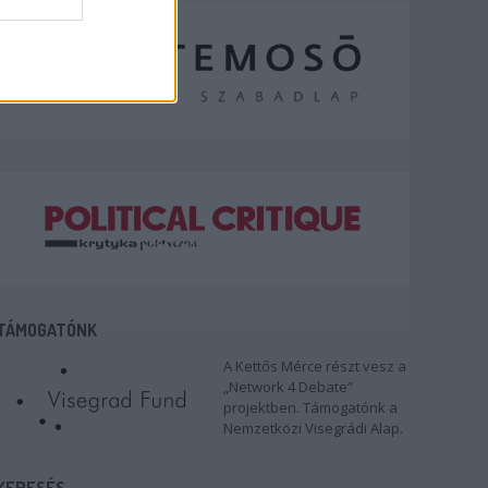
TÁMOGATÓNK
A Kettős Mérce részt vesz a
„Network 4 Debate”
projektben. Támogatónk a
Nemzetközi Visegrádi Alap.