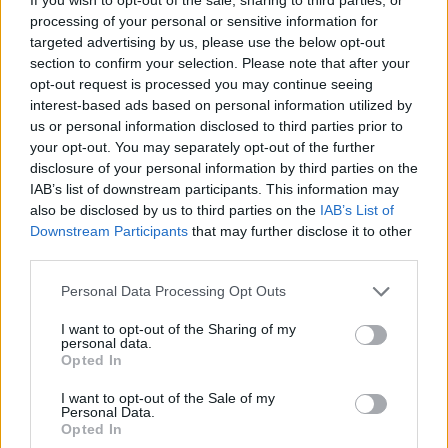
processing of your personal or sensitive information for
targeted advertising by us, please use the below opt-out
section to confirm your selection. Please note that after your
opt-out request is processed you may continue seeing
interest-based ads based on personal information utilized by
us or personal information disclosed to third parties prior to
your opt-out. You may separately opt-out of the further
disclosure of your personal information by third parties on the
IAB’s list of downstream participants. This information may
also be disclosed by us to third parties on the
IAB’s List of
Downstream Participants
that may further disclose it to other
200 ezer elnyomottért sztrájkolnak:
third parties.
a Fidesz béremelési politikája csak a
Please note that this website/app uses one or more Google
Personal Data Processing Opt Outs
services and may gather and store information including but
hatalom megtartását szolgálja
not limited to your visit or usage behaviour. You may click to
I want to opt-out of the Sharing of my
personal data.
Kettős Mérce vendégszerző
•
2017. július 11.
grant or deny consent to Google and its third-party tags to
Opted In
use your data for below specified purposes in below Google
consent section.
A Magyar Köztisztviselők, Közalkalmazottak és
I want to opt-out of the Sale of my
Personal Data.
Közszolgálati Dolgozók Szakszervezete sztrájkot
Opted In
hirdet 200 ezer közalkalmazott elmaradt