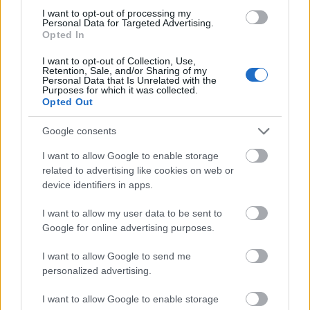
béremelése miatt. Mindezt a kormány nagyszabású
I want to opt-out of processing my
Personal Data for Targeted Advertising.
béremelési hullámának közepén, ami egyrészt érint
Opted In
minden dolgozót a minimálbér emelések miatt,
másrészt a…
I want to opt-out of Collection, Use,
Retention, Sale, and/or Sharing of my
Personal Data that Is Unrelated with the
Purposes for which it was collected.
Opted Out
Google consents
I want to allow Google to enable storage
related to advertising like cookies on web or
device identifiers in apps.
I want to allow my user data to be sent to
Google for online advertising purposes.
I want to allow Google to send me
personalized advertising.
A Tesco-sztrájk mutathatja meg,
I want to allow Google to enable storage