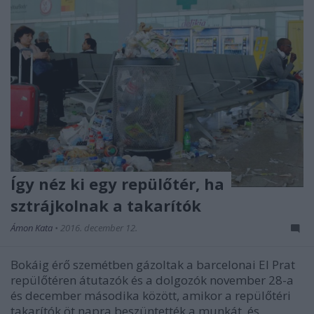
Így néz ki egy repülőtér, ha
sztrájkolnak a takarítók
Ámon Kata
•
2016. december 12.
Bokáig érő szemétben gázoltak a barcelonai El Prat
repülőtéren átutazók és a dolgozók november 28-a
és december másodika között, amikor a repülőtéri
takarítók öt napra beszüntették a munkát, és