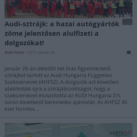
Audi-sztrájk: a hazai autógyártók
zöme jelentősen alulfizeti a
dolgozókat!
Büttl Ferenc
•
2017. január 28.
Január 26-án délelőtt két órás figyelmeztető
sztrájkot tartott az Audi Hungaria Független
Szakszervezet (AHFSZ). A dolgozók azt követően
alakították újra a sztrájkbizottságot, hogy a
szakszervezet elutasította az AUDI Hungaria Zrt.
soron következő béremelési ajánlatát. Az AHFSZ 45
ezer forintos…