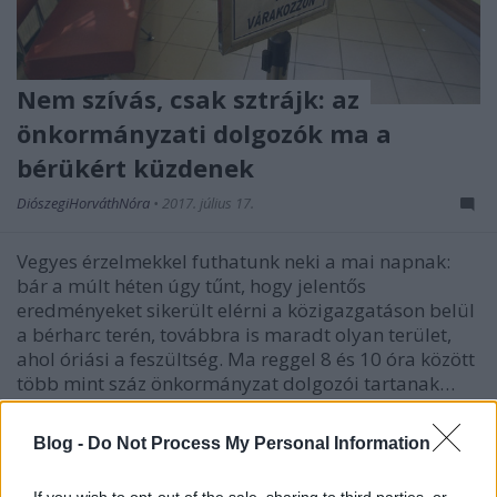
Nem szívás, csak sztrájk: az
önkormányzati dolgozók ma a
bérükért küzdenek
DiószegiHorváthNóra
•
2017. július 17.
Vegyes érzelmekkel futhatunk neki a mai napnak:
bár a múlt héten úgy tűnt, hogy jelentős
eredményeket sikerült elérni a közigazgatáson belül
a bérharc terén, továbbra is maradt olyan terület,
ahol óriási a feszültség. Ma reggel 8 és 10 óra között
több mint száz önkormányzat dolgozói tartanak…
Blog -
Do Not Process My Personal Information
If you wish to opt-out of the sale, sharing to third parties, or