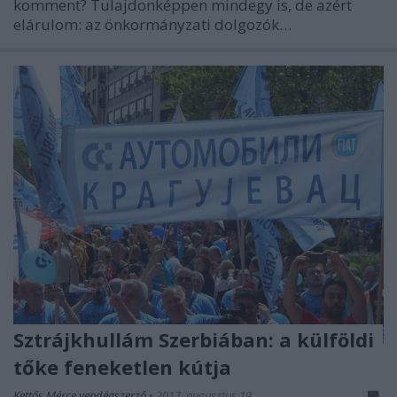
komment? Tulajdonképpen mindegy is, de azért
elárulom: az önkormányzati dolgozók…
Sztrájkhullám Szerbiában: a külföldi
tőke feneketlen kútja
Kettős Mérce vendégszerző
•
2017. augusztus 19.