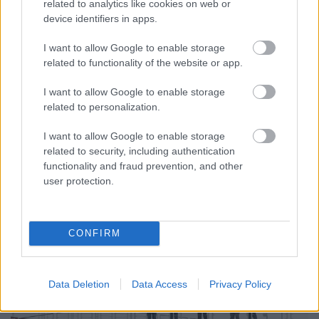
related to analytics like cookies on web or
mekkora szükség van erős
device identifiers in apps.
szakszervezeti mozgalomra
I want to allow Google to enable storage
Magyarországon
related to functionality of the website or app.
Kettős Mérce vendégszerző
•
2017. június 12.
I want to allow Google to enable storage
related to personalization.
Az elmúlt időszak sztrájkeseményei nem véletlenek,
a gazdasági és munkaügyi helyzet folyamatos
I want to allow Google to enable storage
romlása egyre növeli a feszültséget a
related to security, including authentication
munkahelyeken. Amíg a Fidesz a „keményen dolgozó
functionality and fraud prevention, and other
kisemberek” nevében beszélt, csorbította a
user protection.
munkavállalói jogokat, kiherélte a munkásság
érdekképviseletét, mindezt a…
CONFIRM
Data Deletion
Data Access
Privacy Policy