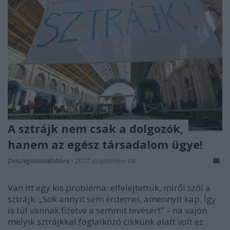
A sztrájk nem csak a dolgozók,
hanem az egész társadalom ügye!
DiószegiHorváthNóra
•
2017. szeptember 08.
Van itt egy kis probléma: elfelejtettük, miről szól a
sztrájk. „Sok annyit sem érdemel, amennyit kap. Így
is túl vannak fizetve a semmit tevésért” – na vajon
melyik sztrájkkal foglalkozó cikkünk alatt volt ez