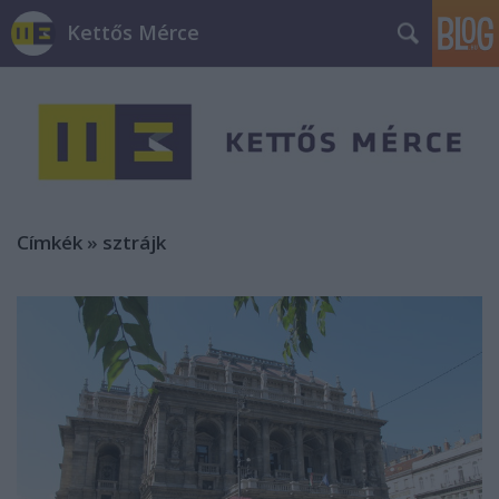
Kettős Mérce
Címkék
»
sztrájk