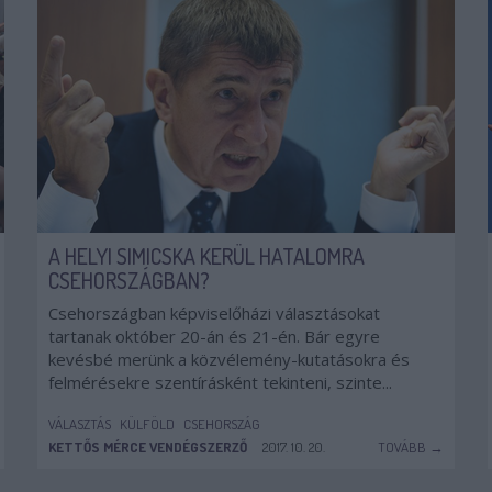
A HELYI SIMICSKA KERÜL HATALOMRA
CSEHORSZÁGBAN?
Csehországban képviselőházi választásokat
tartanak október 20-án és 21-én. Bár egyre
kevésbé merünk a közvélemény-kutatásokra és
felmérésekre szentírásként tekinteni, szinte...
VÁLASZTÁS
KÜLFÖLD
CSEHORSZÁG
KETTŐS MÉRCE VENDÉGSZERZŐ
2017. 10. 20.
TOVÁBB →