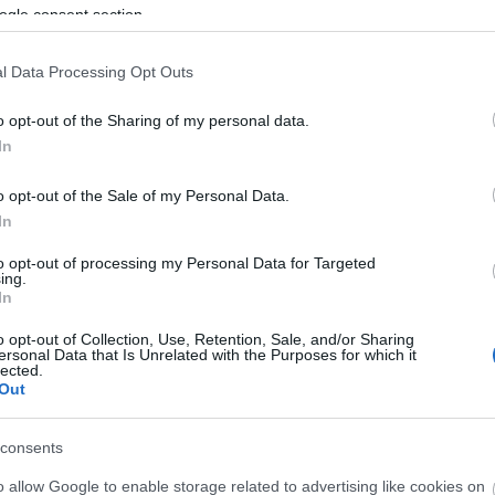
ogle consent section.
VÁLASZTÁS
KONZERVATIV
NÉMETORSZÁG
KETTŐS MÉRCE VENDÉGSZERZŐ
2017. 09. 17.
TOVÁBB →
l Data Processing Opt Outs
RADIKÁLIS, DE MÉGIS KOALÍCIÓKÉPES BALOLDAL -
o opt-out of the Sharing of my personal data.
A DIE LINKE A NÉMET VÁLASZTÁSOK ELŐTT
In
Az európai baloldal jónéhány éve tartó válságában
o opt-out of the Sale of my Personal Data.
választások idején egyre kíváncsibban figyeljük, tudnak-
e sikeres alternatívákat felmutatni a baloldali pártok a
In
konzervatív, neoliberális választási programokkal...
to opt-out of processing my Personal Data for Targeted
ing.
VÁLASZTÁS
NÉMETORSZÁG
LINKE
In
KETTŐS MÉRCE VENDÉGSZERZŐ
2017. 08. 23.
TOVÁBB →
o opt-out of Collection, Use, Retention, Sale, and/or Sharing
ersonal Data that Is Unrelated with the Purposes for which it
lected.
HATALMI ÉRDEKBŐL RÚGNA A TANULATLANOKBA
Out
A JOBBIK
A tavaszi és az őszi parlamenti ülésszak közötti
consents
holtszezon, főleg ha néhány hónap van csak a következő
o allow Google to enable storage related to advertising like cookies on
választásig, remek alkalom a pártoknak, hogy rendezzék