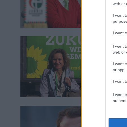
web or d
I want t
purpose
I want 
I want t
web or d
I want t
or app.
I want t
I want t
authenti