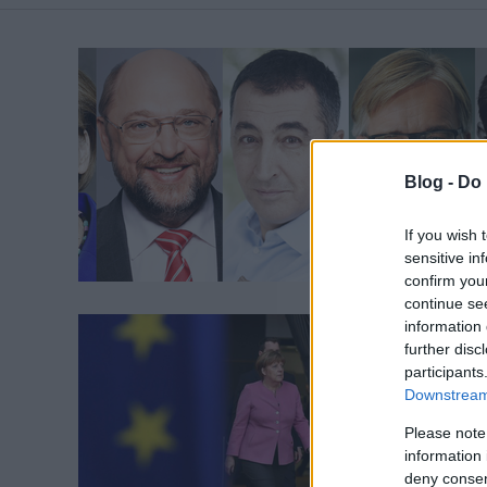
Blog -
Do 
If you wish 
sensitive in
confirm you
continue se
information 
further disc
participants
Downstream 
Please note
information 
deny consent