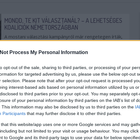
MONDD, TE KIT VÁLASZTANÁL? – A LEHETSÉGES
KOALÍCIÓK NÉMETORSZÁGBAN
A mostani választási kampányról már rengetegen írták,
hogy unalmas. Martin Schulz szerint például Merkel
kampányától be lehet aludni. De ha megnézzük a
Not Process My Personal Information
lehetséges koalíciókat, akár még egész váratlan...
to opt-out of the sale, sharing to third parties, or processing of your per
VÁLASZTÁS
KÜLFÖLD
NÉMETORSZÁG
formation for targeted advertising by us, please use the below opt-out s
LANGOWSKI JUDITH
2017. 09. 22.
TOVÁBB →
r selection. Please note that after your opt-out request is processed y
eing interest-based ads based on personal information utilized by us or
disclosed to third parties prior to your opt-out. You may separately opt-
SZUPERHŐS, BÁRÁNYBŐRBE BÚJT FARKAS VAGY
losure of your personal information by third parties on the IAB’s list of
A NÉMET EXPORTŐRÖK ÜGYNÖKE? ANGELA
. This information may also be disclosed by us to third parties on the
IA
MERKEL ÚJRÁZNA
Participants
that may further disclose it to other third parties.
Humanitárius szuperhős? Konzervatív bőrbe bújt
 that this website/app uses one or more Google services and may gath
liberális? A felvilágosult értékek őrzője? Vagy csak egy
including but not limited to your visit or usage behaviour. You may click 
hatalmas blöff? Mégis mit gondoljunk a hamarosan –...
 to Google and its third-party tags to use your data for below specifi