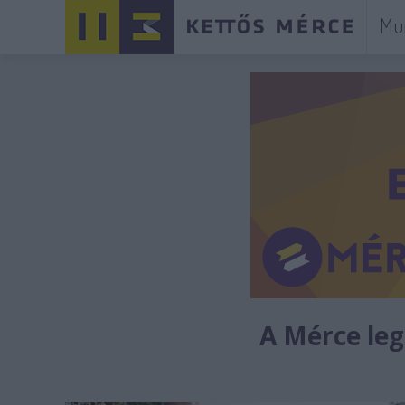
Mu
A Mérce legú