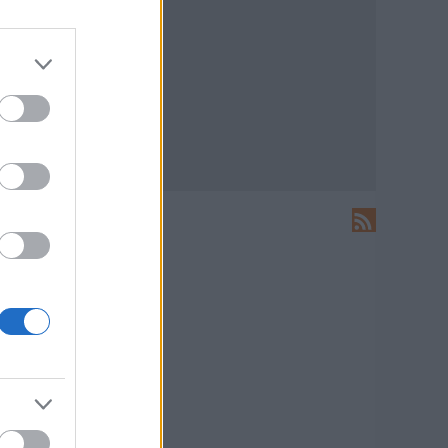
LEÍRÁS
Ide írhatsz levelet nekünk!
HIRDETÉS