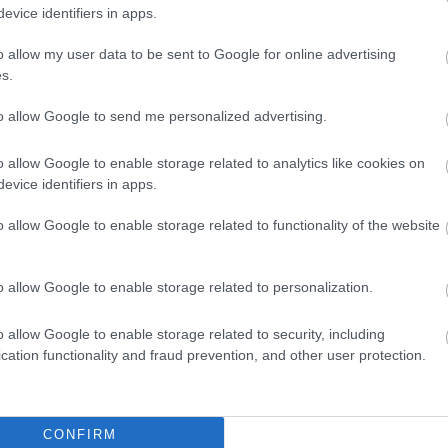
evice identifiers in apps.
soraikat. És arra is, hogy bedobjanak olyan...
o allow my user data to be sent to Google for online advertising
VÁLASZTÁS
JOBBIK
CENZUS
s.
KÁLMÁNATTILA
2017. 08. 05.
TOVÁBB →
to allow Google to send me personalized advertising.
„ALFAHÍMEKKEL SZEMBEN” – HELGA TRÜPEL
o allow Google to enable storage related to analytics like cookies on
ZÖLD EP-KÉPVISELŐ MERKELRŐL ÉS A
evice identifiers in apps.
VÁLASZTÁSRÓL
Egy sereg végigszorongott választás után Európa újabb
o allow Google to enable storage related to functionality of the website
mérföldkőhöz érkezik. Szeptember 24-én a német
választók döntenek róla, kik képviselhetik őket a...
o allow Google to enable storage related to personalization.
VÁLASZTÁS
ZÖLD
NÉMETORSZÁG
KETTŐS MÉRCE VENDÉGSZERZŐ
2017. 07. 30.
TOVÁBB →
o allow Google to enable storage related to security, including
cation functionality and fraud prevention, and other user protection.
EMMANUEL MACRON ÉS A FRANCIA CENTRÁLIS
NYERŐTÉR
CONFIRM
Emmanuel Macron szupersztár: Trudeau-val