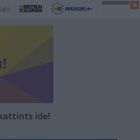
ajtó
kattints ide!