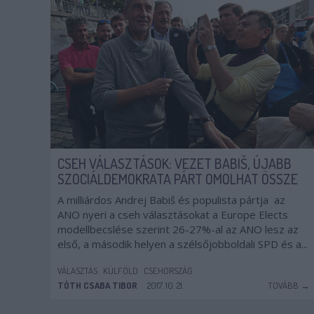
CSEH VÁLASZTÁSOK: VEZET BABIŠ, ÚJABB
SZOCIÁLDEMOKRATA PÁRT OMOLHAT ÖSSZE
A milliárdos Andrej Babiš és populista pártja az
ANO nyeri a cseh választásokat a Europe Elects
modellbecslése szerint 26-27%-al az ANO lesz az
első, a második helyen a szélsőjobboldali SPD és a...
VÁLASZTÁS
KÜLFÖLD
CSEHORSZÁG
TÓTH CSABA TIBOR
2017. 10. 21.
TOVÁBB →