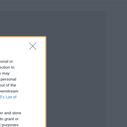
sonal or
ection to
ou may
 personal
out of the
 downstream
B’s List of
er and store
to grant or
ed purposes