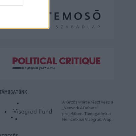
TÁMOGATÓNK
A Kettős Mérce részt vesz a
„Network 4 Debate”
projektben. Támogatónk a
Nemzetközi Visegrádi Alap.