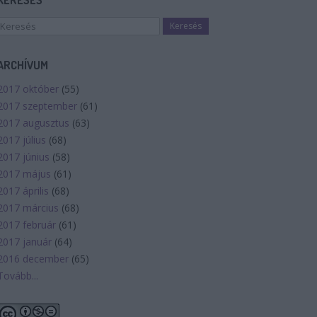
KERESÉS
ARCHÍVUM
2017 október
(
55
)
2017 szeptember
(
61
)
2017 augusztus
(
63
)
2017 július
(
68
)
2017 június
(
58
)
2017 május
(
61
)
2017 április
(
68
)
2017 március
(
68
)
2017 február
(
61
)
2017 január
(
64
)
2016 december
(
65
)
Tovább
...