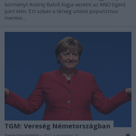
kormányt Andrej Babiš fogja vezetni az ANO (Igen)
párt élén. Ezt sokan a térség utolsó populizmus
mentes…
TGM: Vereség Németországban
TamásGáspárMiklós
•
2017. szeptember 25.