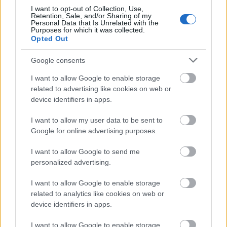
német kancellárról?
I want to opt-out of Collection, Use,
Retention, Sale, and/or Sharing of my
Personal Data that Is Unrelated with the
Purposes for which it was collected.
Opted Out
Google consents
I want to allow Google to enable storage
related to advertising like cookies on web or
device identifiers in apps.
I want to allow my user data to be sent to
Google for online advertising purposes.
I want to allow Google to send me
personalized advertising.
I want to allow Google to enable storage
Radikális, de mégis koalícióképes
related to analytics like cookies on web or
baloldal - a Die Linke a német
device identifiers in apps.
választások előtt
I want to allow Google to enable storage