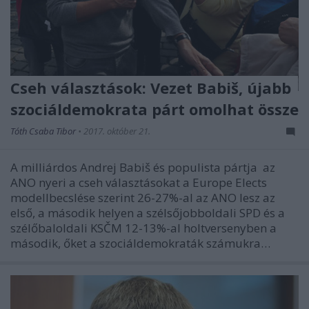
Cseh választások: Vezet Babiš, újabb
szociáldemokrata párt omolhat össze
Tóth Csaba Tibor
•
2017. október 21.
A milliárdos Andrej Babiš és populista pártja az
ANO nyeri a cseh választásokat a Europe Elects
modellbecslése szerint 26-27%-al az ANO lesz az
első, a második helyen a szélsőjobboldali SPD és a
szélőbaloldali KSČM 12-13%-al holtversenyben a
második, őket a szociáldemokraták számukra…