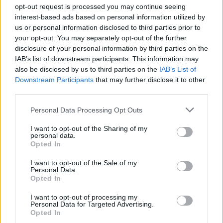
opt-out request is processed you may continue seeing
interest-based ads based on personal information utilized by
us or personal information disclosed to third parties prior to
your opt-out. You may separately opt-out of the further
disclosure of your personal information by third parties on the
IAB’s list of downstream participants. This information may
also be disclosed by us to third parties on the
IAB’s List of
Downstream Participants
that may further disclose it to other
third parties.
Please note that this website/app uses one or more Google
Personal Data Processing Opt Outs
Szuperhős, báránybőrbe bújt farkas
services and may gather and store information including but
vagy a német exportőrök ügynöke?
not limited to your visit or usage behaviour. You may click to
I want to opt-out of the Sharing of my
personal data.
grant or deny consent to Google and its third-party tags to
Angela Merkel újrázna
Opted In
use your data for below specified purposes in below Google
consent section.
Kettős Mérce vendégszerző
•
2017. szeptember 17.
I want to opt-out of the Sale of my
Personal Data.
Opted In
Humanitárius szuperhős? Konzervatív bőrbe bújt
liberális? A felvilágosult értékek őrzője? Vagy csak
I want to opt-out of processing my
Personal Data for Targeted Advertising.
egy hatalmas blöff? Mégis mit gondoljunk a
Opted In
hamarosan – nagy eséllyel – negyedik ciklusát kezdő