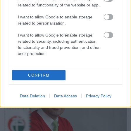
related to functionality of the website or app.
Kettős Mérce vendégszerző
•
2017. augusztus 23.
I want to allow Google to enable storage
Az európai baloldal jónéhány éve tartó válságában
related to personalization.
választások idején egyre kíváncsibban figyeljük,
tudnak-e sikeres alternatívákat felmutatni a
I want to allow Google to enable storage
baloldali pártok a konzervatív, neoliberális
related to security, including authentication
választási programokkal szemben. Noha
functionality and fraud prevention, and other
Németországban a konzervatív CDU kormányzása
user protection.
szinte biztos, a baloldalon…
CONFIRM
Data Deletion
Data Access
Privacy Policy