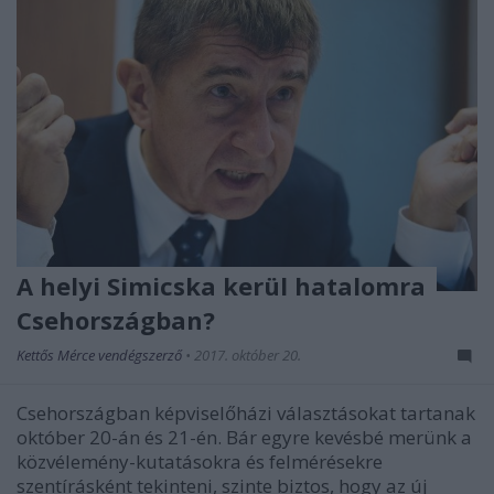
A helyi Simicska kerül hatalomra
Csehországban?
Kettős Mérce vendégszerző
•
2017. október 20.
Csehországban képviselőházi választásokat tartanak
október 20-án és 21-én. Bár egyre kevésbé merünk a
közvélemény-kutatásokra és felmérésekre
szentírásként tekinteni, szinte biztos, hogy az új