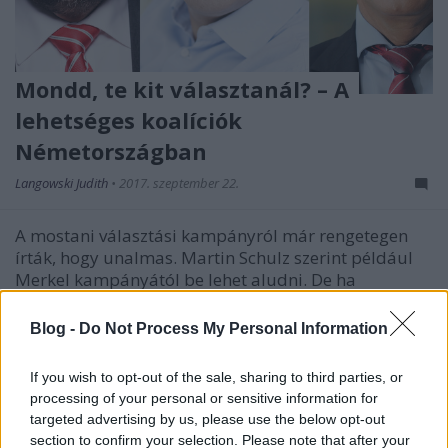
Mondd, te kit választanál? – A
lehetséges koalíciók
Németországban
Langowski Judith
•
2017. szeptember 22.
A mostani választási kampányról már rengetegen
írták, hogy unalmas. Martin Schulz szerint például
Merkel kampányától be lehet aludni. De ha
megnézzük a lehetséges koalíciókat, akár még egész
váratlan, izgalmas dolgok is kijöhetnek.
Blog -
Do Not Process My Personal Information
If you wish to opt-out of the sale, sharing to third parties, or
processing of your personal or sensitive information for
targeted advertising by us, please use the below opt-out
section to confirm your selection. Please note that after your