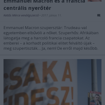
Emmanuel Macron és a francia
centrális nyerőtér
Kettős Mérce vendégszerző
•
2017. június 11.
Emmanuel Macron szupersztár: Trudeau-val
egyetemben elbűvöli a nőket. Szuperhős: Afrikában
látogatja meg a harcoló francia csapatokat. Az
emberei – a korhadt politikai elitet felváltó újak –
meg szupertiszták… Ja, nem! De erről majd később.