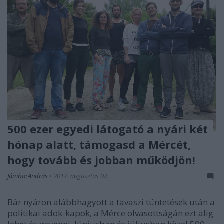
500 ezer egyedi látogató a nyári két
hónap alatt, támogasd a Mércét,
hogy tovább és jobban működjön!
JámborAndrás
•
2017. augusztus 02.
Bár nyáron alábbhagyott a tavaszi tüntetések után a
politikai adok-kapok, a Mérce olvasottságán ezt alig