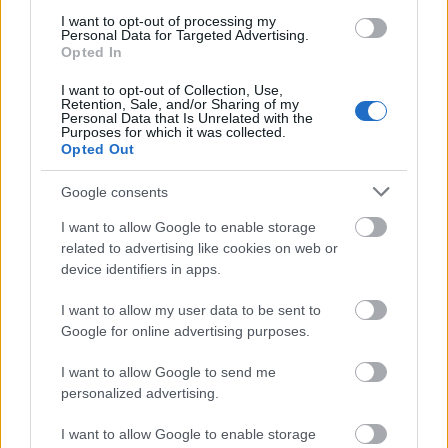
Már csak másfél millió forint támogatás, és
I want to opt-out of processing my
felépítjük közösen Magyarország első közösségi
Personal Data for Targeted Advertising.
finanszírozásból működő portálját!
Opted In
I want to opt-out of Collection, Use,
Retention, Sale, and/or Sharing of my
Personal Data that Is Unrelated with the
Purposes for which it was collected.
Opted Out
Google consents
I want to allow Google to enable storage
related to advertising like cookies on web or
device identifiers in apps.
I want to allow my user data to be sent to
Google for online advertising purposes.
I want to allow Google to send me
personalized advertising.
Miért független a Mérce? - Segíts
felépíteni Magyarország első
I want to allow Google to enable storage