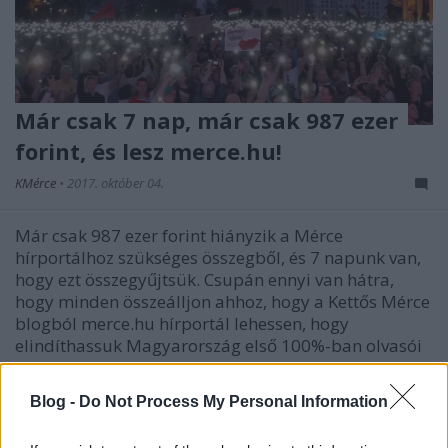
Már csak 7 nap, már csak 987 ezer
forint, és lesz merce.hu!
KMérce
•
2017. október 04.
Már csak 987 ezer forint hiányzik a Mérce
hírportálhoz szükséges összegből, és 7 napunk van,
hogy ezt összegyűjtsük. Csupán ennyi van hátra,
hogy minden összeálljon ahhoz, hogy a Kettős Mérce
blogból merce.hu hírportál lehessen, hogy
elindíthassuk Magyarország első 100%-ban olvasói
támogatásból…
Blog -
Do Not Process My Personal Information