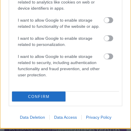
related to analytics like cookies on web or
kizárólag közösségi fínanszírozásból
device identifiers in apps.
működő hírportálját!
I want to allow Google to enable storage
JámborAndrás
•
2017. szeptember 15.
related to functionality of the website or app.
Az elmúlt hetekben a Kettős Mérce kampányba
I want to allow Google to enable storage
kezdett, hogy létrehozhassuk Magyarország első,
related to personalization.
100%-ban olvasói támogatásból működő, független
I want to allow Google to enable storage
hírportálját, a merce.hu-t. A kampány során sokan
related to security, including authentication
kérdeztétek, mit jelent ez a függetlenség, ha egy
functionality and fraud prevention, and other
elkötelezett baloldali lapról van szó - mármint a
user protection.
baloldali…
CONFIRM
Data Deletion
Data Access
Privacy Policy