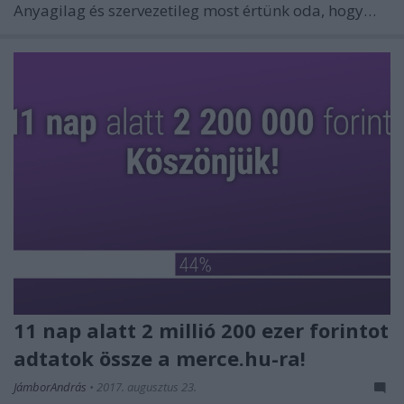
Anyagilag és szervezetileg most értünk oda, hogy…
11 nap alatt 2 millió 200 ezer forintot
adtatok össze a merce.hu-ra!
JámborAndrás
•
2017. augusztus 23.