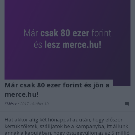
Már csak 80 ezer forint és jön a
merce.hu!
KMérce
•
2017. október 10.
Hát akkor alig két hónappal az után, hogy először
kértük tőletek, szálljatok be a kampányba, itt állunk
annak a kapujában, hogy összegyűljön az az 5 millió