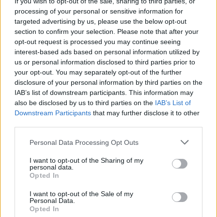
If you wish to opt-out of the sale, sharing to third parties, or
processing of your personal or sensitive information for
targeted advertising by us, please use the below opt-out
section to confirm your selection. Please note that after your
opt-out request is processed you may continue seeing
interest-based ads based on personal information utilized by
us or personal information disclosed to third parties prior to
your opt-out. You may separately opt-out of the further
disclosure of your personal information by third parties on the
IAB’s list of downstream participants. This information may
also be disclosed by us to third parties on the
IAB’s List of
Downstream Participants
that may further disclose it to other
third parties.
Már csak másfél millió forint, és
Please note that this website/app uses one or more Google
Personal Data Processing Opt Outs
felépítjük közösen Magyarország
services and may gather and store information including but
első közösségi finanszírozásból
not limited to your visit or usage behaviour. You may click to
I want to opt-out of the Sharing of my
personal data.
grant or deny consent to Google and its third-party tags to
működő portálját!
Opted In
use your data for below specified purposes in below Google
consent section.
KMérce
•
2017. szeptember 25.
I want to opt-out of the Sale of my
Personal Data.
Opted In