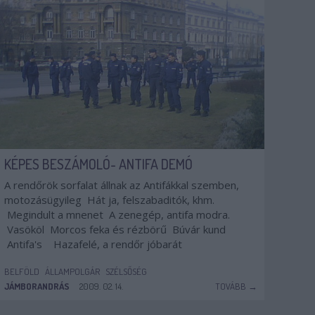
KÉPES BESZÁMOLÓ- ANTIFA DEMÓ
A rendőrök sorfalat állnak az Antifákkal szemben,
motozásügyileg Hát ja, felszabaditók, khm.
Megindult a mnenet A zenegép, antifa modra.
Vasököl Morcos feka és rézbörű Búvár kund
Antifa's Hazafelé, a rendőr jóbarát
BELFÖLD
ÁLLAMPOLGÁR
SZÉLSŐSÉG
JÁMBORANDRÁS
2009. 02. 14.
TOVÁBB →