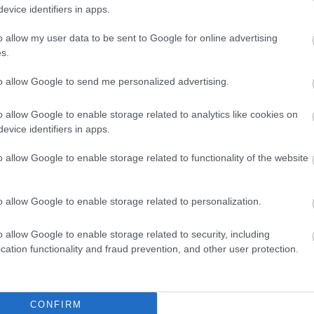
evice identifiers in apps.
legfôbb gonoszának, a nevén sem nevezendô...
o allow my user data to be sent to Google for online advertising
GYURCSÁNY
AGRESSZIÓ
ABSZURD
s.
SZOMORUTOJAS
2008. 11. 03.
TOVÁBB →
to allow Google to send me personalized advertising.
BOMBAANYÁD
o allow Google to enable storage related to analytics like cookies on
Ez a kedves kis képrejtvény egy magyar honlapon
evice identifiers in apps.
jelent meg.Ha személyes véleményemre vagytok
kíváncsiak én nem a „niggernek” drukkolok, mert az
o allow Google to enable storage related to functionality of the website
gondolom alelnök választásával és populizmusával,
ellentmond annak, amit képvisel de…De amelyik honlap...
o allow Google to enable storage related to personalization.
TÁRSADALOM
RASSZISTA
SZÁNALOM
JÁMBORANDRÁS
2008. 10. 22.
TOVÁBB →
o allow Google to enable storage related to security, including
cation functionality and fraud prevention, and other user protection.
A SZEGÉNYSÉG ELLENI KÜZDELEM VILÁGNAPJA
ALKALMÁBÓL ÜDVÖZLÖM A FIATAL JOBBOS
BLOGGEREKET
CONFIRM