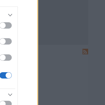
LEÍRÁS
Ide írhatsz levelet nekünk!
HIRDETÉS