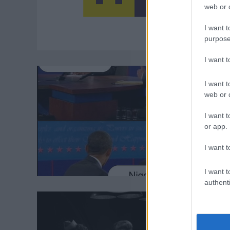
web or d
I want t
purpose
I want 
I want t
web or d
I want t
or app.
I want t
I want t
authenti