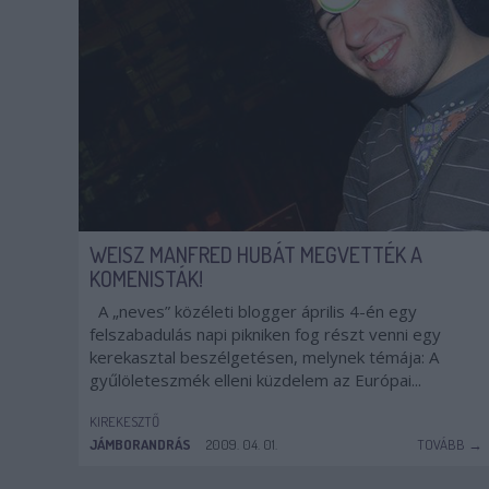
WEISZ MANFRED HUBÁT MEGVETTÉK A
KOMENISTÁK!
A „neves” közéleti blogger április 4-én egy
felszabadulás napi pikniken fog részt venni egy
kerekasztal beszélgetésen, melynek témája: A
gyűlöleteszmék elleni küzdelem az Európai...
KIREKESZTŐ
JÁMBORANDRÁS
2009. 04. 01.
TOVÁBB →