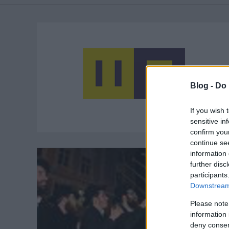
Blog -
Do 
If you wish 
sensitive in
confirm you
continue se
information 
further disc
participants
Downstream 
Please note
information 
deny consent