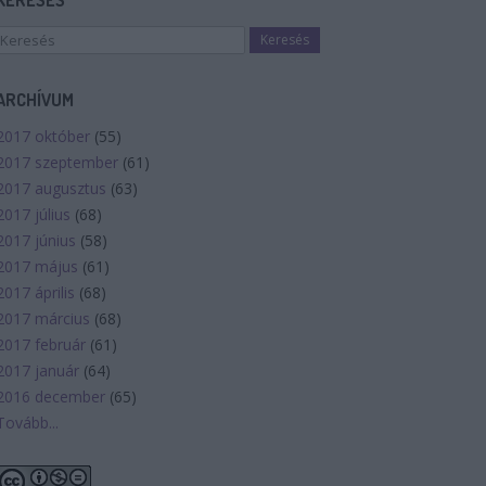
KERESÉS
ARCHÍVUM
2017 október
(
55
)
2017 szeptember
(
61
)
2017 augusztus
(
63
)
2017 július
(
68
)
2017 június
(
58
)
2017 május
(
61
)
2017 április
(
68
)
2017 március
(
68
)
2017 február
(
61
)
2017 január
(
64
)
2016 december
(
65
)
Tovább
...