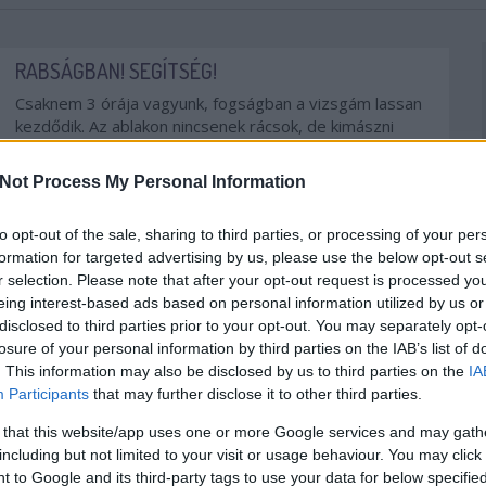
RABSÁGBAN! SEGÍTSÉG!
Csaknem 3 órája vagyunk, fogságban a vizsgám lassan
kezdődik. Az ablakon nincsenek rácsok, de kimászni
életveszélyes (bár én kimásznék, de lebeszéltek).Az ok:
Ajtót szereltünk! Miután 3x-or összeszereltük a kilincset,
Not Process My Personal Information
és szét, el kellett gondolkoznunk a drasztikus…
to opt-out of the sale, sharing to third parties, or processing of your per
AGRESSZIÓ
KIREKESZTŐ
KÜLHON
formation for targeted advertising by us, please use the below opt-out s
JÁMBORANDRÁS
2009. 01. 14.
TOVÁBB →
r selection. Please note that after your opt-out request is processed y
eing interest-based ads based on personal information utilized by us or
disclosed to third parties prior to your opt-out. You may separately opt-
BOLDOG ÜNNEPEKET!
losure of your personal information by third parties on the IAB’s list of
Az, hogy a karácsony miért keresztény ünnep, nem
. This information may also be disclosed by us to third parties on the
IA
tudom. Egyrészt volt talán valamikor régen az, de annyit
Participants
that may further disclose it to other third parties.
tudhatunk, hogy se előtte se az óta nem az.A karácsony
 that this website/app uses one or more Google services and may gath
a föld egyik legpogányabb ünnepének indult, amire ha
including but not limited to your visit or usage behaviour. You may click 
elment volna a világ bármely pontján Bölcskei Gusztáv...
 to Google and its third-party tags to use your data for below specifi