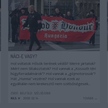
NÁCI-E VAGY?
Hol voltatok Hősök terének védői? Merre jártatok?
Miért nem tiltakoztatok? Hol vannak a „Kossuth téri
húgyforradalmárok”? Hol vannak a „gójmotorosok”?
Hát „Hunnia” vezérei? Hol vannak ezek az
egyáltalán nem kirekesztő nem szélsőségesek...
ZSIDÓ
BELFÖLD
SZÉLSŐJOBB
NILS. H
2009. 02. 14.
TOVÁBB →