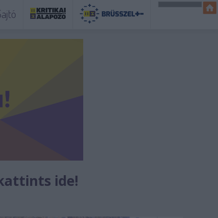
ajtó
kattints ide!