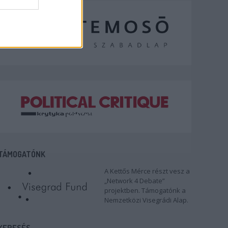
TÁMOGATÓNK
A Kettős Mérce részt vesz a
„Network 4 Debate”
projektben. Támogatónk a
Nemzetközi Visegrádi Alap.