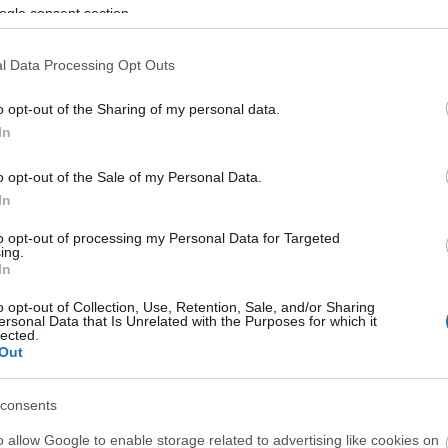
ogle consent section.
ZSIDÓ
BELFÖLD
ÁLLAMPOLGÁR
JÁMBORANDRÁS
2008. 12. 21.
TOVÁBB →
l Data Processing Opt Outs
A FÓBIA TOVÁBBI KALANDJAI
o opt-out of the Sharing of my personal data.
In
Azért a helyzet korántsem olyan egyszerű, mint azt
maxt kolléga írja. Ha gonosz lennék, úgy is
o opt-out of the Sale of my Personal Data.
fogalmazhatnék, hogy némileg
összetettebb.Magyarország Uruguay-jal egyidőben
In
szavazta meg a regisztrált élettársi kapcsolatot, de...
to opt-out of processing my Personal Data for Targeted
ing.
TÁRSADALOM
MELEG
ABSZURD
In
IFJ. KATÁNGHY MENYHÉRT
2008. 12. 16.
TOVÁBB →
o opt-out of Collection, Use, Retention, Sale, and/or Sharing
ersonal Data that Is Unrelated with the Purposes for which it
lected.
ÉBRESZTÔ MAGYAROK!
Out
Hihetetlennek tûnik számomra, hogy oly sok ujságíró,
blogger és kommenter siklott el a tény fölött. Vajon
consents
kinek kedvez ez a mélységesen felháborító
o allow Google to enable storage related to advertising like cookies on
magyarverés? Na kinek? Természetesen országunk