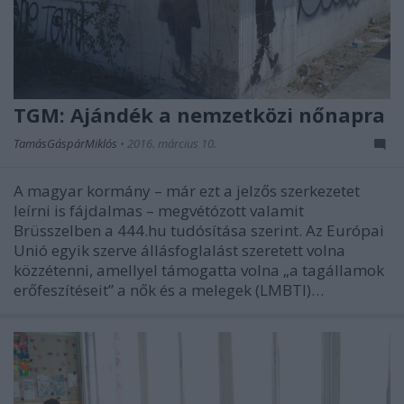
TGM: Ajándék a nemzetközi nőnapra
TamásGáspárMiklós
•
2016. március 10.
A magyar kormány – már ezt a jelzős szerkezetet
leírni is fájdalmas – megvétózott valamit
Brüsszelben a 444.hu tudósítása szerint. Az Európai
Unió egyik szerve állásfoglalást szeretett volna
közzétenni, amellyel támogatta volna „a tagállamok
erőfeszítéseit” a nők és a melegek (LMBTI)…