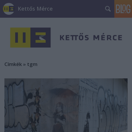
Kettős Mérce
Címkék
»
tgm