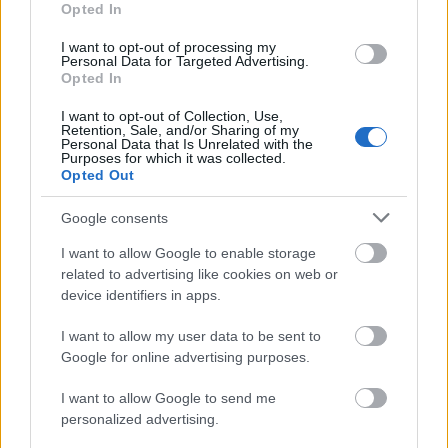
Opted In
Blanqui, Párizs, 1848. november 28. A nagy magyar
humanista tudós – ezek nem csúfondáros, hanem
I want to opt-out of processing my
komolyan gondolt jelzők – , Kornai János Széchenyi-
Personal Data for Targeted Advertising.
Opted In
díjas akadémikus (egyébként öt külföldi
akadémiának is tagja), sok egyetem…
I want to opt-out of Collection, Use,
Retention, Sale, and/or Sharing of my
Personal Data that Is Unrelated with the
Purposes for which it was collected.
Opted Out
Google consents
I want to allow Google to enable storage
related to advertising like cookies on web or
device identifiers in apps.
I want to allow my user data to be sent to
Google for online advertising purposes.
I want to allow Google to send me
personalized advertising.