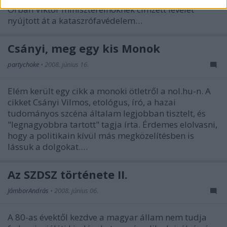
Orbán Viktor miniszterelnöknek címzett levelet
nyújtott át a kataszrófavédelem…
Csányi, meg egy kis Monok
partychoke
•
2008. június 16.
Elém került egy cikk a monoki ötletről a nol.hu-n. A
cikket Csányi Vilmos, etológus, író, a hazai
tudományos szcéna általam legjobban tisztelt, és
"legnagyobbra tartott" tagja írta. Érdemes elolvasni,
hogy a politikain kívül más megközelítésben is
lássuk a dolgokat.…
Az SZDSZ története II.
JámborAndrás
•
2008. június 06.
A 80-as évektől kezdve a magyar állam nem tudja