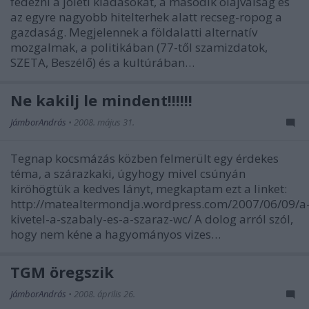
fedezni a jóléti kiadásokat, a második olajválság és
az egyre nagyobb hitelterhek alatt recseg-ropog a
gazdaság. Megjelennek a földalatti alternatív
mozgalmak, a politikában (77-től szamizdatok,
SZETA, Beszélő) és a kultúrában…
Ne kakilj le mindent!!!!!!
JámborAndrás
•
2008. május 31.
Tegnap kocsmázás közben felmerült egy érdekes
téma, a szárazkaki, úgyhogy mivel csúnyán
kiröhögtük a kedves lányt, megkaptam ezt a linket:
http://matealtermondja.wordpress.com/2007/06/09/a
kivetel-a-szabaly-es-a-szaraz-wc/ A dolog arról szól,
hogy nem kéne a hagyományos vizes…
TGM öregszik
JámborAndrás
•
2008. április 26.