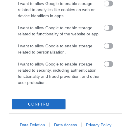
TGM: Biopolitika és osztálypolitika -
I want to allow Google to enable storage
related to analytics like cookies on web or
WTF baloldal
device identifiers in apps.
TamásGáspárMiklós
•
2015. augusztus 31.
I want to allow Google to enable storage
related to functionality of the website or app.
Cikksorozatot indítottunk WTF baloldal (Mi az a
baloldal? Kell-e baloldal? Mi lesz a baloldal?) címen,
I want to allow Google to enable storage
amelyben azt az egyszerűnek tűnő kérdést tesszük
related to personalization.
fel, hogy mi a baloldal ma Magyarországon, az
Unióban, a világban. (Az eddig megjelent írásokat
I want to allow Google to enable storage
lásd itt.) A sorozat hatodik…
related to security, including authentication
functionality and fraud prevention, and other
user protection.
Zöld Baloldal: "Valódi kárpótlást!"
kohn töhötöm
•
2010. november 16.
CONFIRM
(Kép: haon.hu)"A vörösiszap-károsultak
képviseletében - a Zöld Baloldal szervezésében -
küldöttség kereste fel hétfőn Budapesten a
Data Deletion
Data Access
Privacy Policy
Miniszterelnöki Hivatalt és a helyi civilek nevében