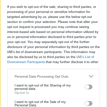
If you wish to opt-out of the sale, sharing to third parties, or
processing of your personal or sensitive information for
targeted advertising by us, please use the below opt-out
section to confirm your selection. Please note that after your
opt-out request is processed you may continue seeing
interest-based ads based on personal information utilized by
us or personal information disclosed to third parties prior to
your opt-out. You may separately opt-out of the further
disclosure of your personal information by third parties on the
IAB’s list of downstream participants. This information may
also be disclosed by us to third parties on the
IAB’s List of
Downstream Participants
that may further disclose it to other
third parties.
Please note that this website/app uses one or more Google
Personal Data Processing Opt Outs
TGM: Kornai János és a portugáliai
services and may gather and store information including but
államcsíny
not limited to your visit or usage behaviour. You may click to
I want to opt-out of the Sharing of my
personal data.
grant or deny consent to Google and its third-party tags to
Opted In
TamásGáspárMiklós
•
2015. október 27.
use your data for below specified purposes in below Google
consent section.
I want to opt-out of the Sale of my
Personal Data.
Mitraillez, messieurs, ne calomniez pas!Auguste