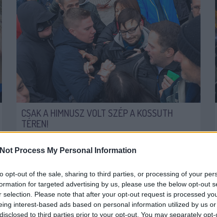
CSAK A HIMNUSZ VOLT SZÉP A KOSSUTH
TÉREN!
A tévé képernyője előtt ülve lehet, hogy “kiváló
shownak” tűnt, ami tegnap a Kossuth téren történt.
Not Process My Personal Information
Pedig maga volt a polgárháború, kicsiben. Nem
vagyok hajlandó kiegyensúlyozni és egyenlőséget...
to opt-out of the sale, sharing to third parties, or processing of your per
formation for targeted advertising by us, please use the below opt-out s
TÜNTETÉS
KOSSUTH TÉR
OKT23
r selection. Please note that after your opt-out request is processed y
JÁMBORANDRÁS
2016. 10. 24.
TOVÁBB →
eing interest-based ads based on personal information utilized by us or
disclosed to third parties prior to your opt-out. You may separately opt-