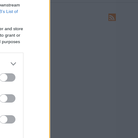
 downstream
B’s List of
LEÍRÁS
Ide írhatsz levelet nekünk!
er and store
to grant or
HIRDETÉS
ed purposes