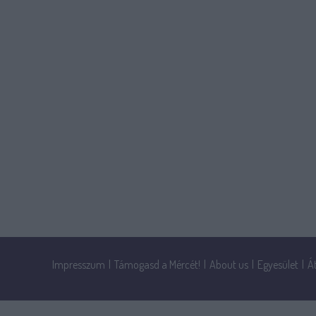
Impresszum
|
Támogasd a Mércét!
|
About us
|
Egyesület
|
Á