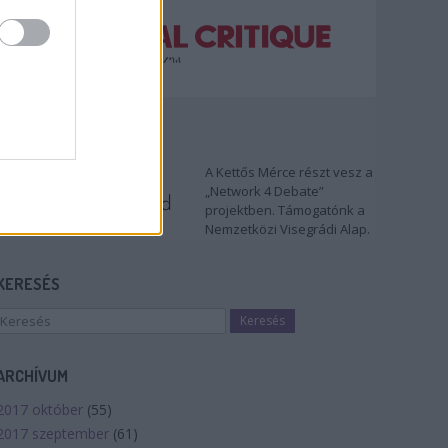
TÁMOGATÓNK
A Kettős Mérce részt vesz a
„Network 4 Debate”
projektben. Támogatónk a
Nemzetközi Visegrádi Alap.
KERESÉS
ARCHÍVUM
2017 október
(
55
)
2017 szeptember
(
61
)