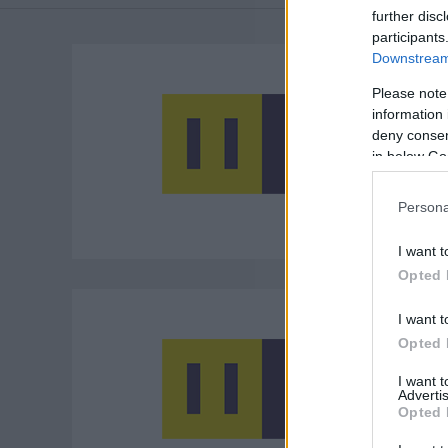
further disc
participants
Downstream 
Please note
information 
deny consent
in below Go
Persona
I want t
Opted 
I want t
Opted 
I want 
Advertis
Opted 