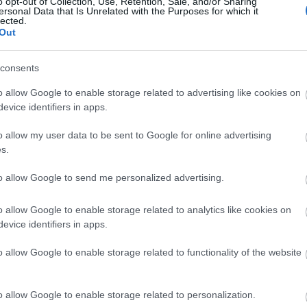
o opt-out of Collection, Use, Retention, Sale, and/or Sharing
BUDAPEST
MAGYAR
PARLAMENT
ersonal Data that Is Unrelated with the Purposes for which it
lected.
BITEBURG MÉNRÓT
2009. 02. 12.
TOVÁBB →
Out
consents
1
o allow Google to enable storage related to advertising like cookies on
evice identifiers in apps.
o allow my user data to be sent to Google for online advertising
s.
to allow Google to send me personalized advertising.
o allow Google to enable storage related to analytics like cookies on
evice identifiers in apps.
o allow Google to enable storage related to functionality of the website
o allow Google to enable storage related to personalization.