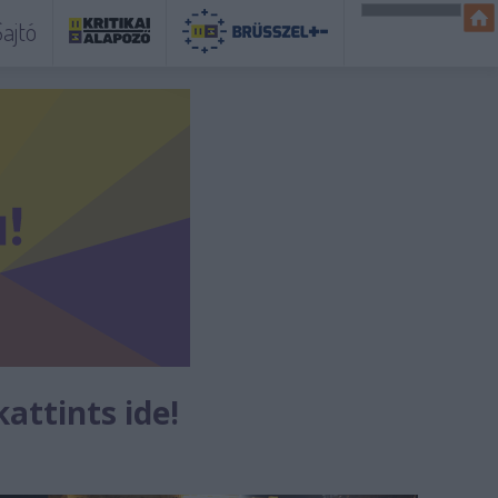
ajtó
kattints ide!