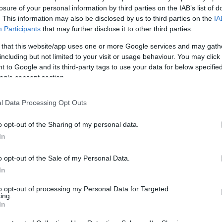
losure of your personal information by third parties on the IAB’s list of
. This information may also be disclosed by us to third parties on the
IA
Participants
that may further disclose it to other third parties.
MORVAI KRISZTINA KREATÍV
 that this website/app uses one or more Google services and may gath
Íme az elkövetkezendő politikai elit élharcosa, a jelenlegi
including but not limited to your visit or usage behaviour. You may click 
politikai elit alternatívája. A jelenlegi szellemi-
 to Google and its third-party tags to use your data for below specifi
tudományos elit (nem „hazaáruló”) elismert művésze.
ogle consent section.
Baló György, (állítólag „hazaáruló(bérenc?)”) televíziós
személyiség felesége. Három…
l Data Processing Opt Outs
POLITIKA
VIDEÓ
GYURCSÁNY
NILS. H
2009. 03. 31.
TOVÁBB →
o opt-out of the Sharing of my personal data.
In
TÜNTETÉS KEZDŐKNEK - OKTATÓFILMÜNK
o opt-out of the Sale of my Personal Data.
Ezen a talált videón egy három fős aktivista sejt mutatja
In
be, hogyan kell kivitelezni egy professzionális magyar
tüntetést, hat egyszerű lépésben. Kezdő tüntetőknek
to opt-out of processing my Personal Data for Targeted
ing.
(és ifjú művelt antiszemitáknak - KMM) ideális
In
taneszköz. Tekintettel a magyarországi...