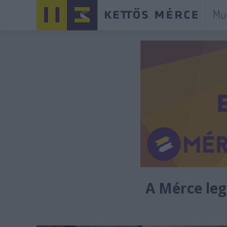
Mu
A Mérce legú